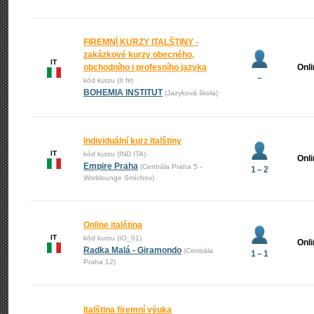
FIREMNÍ KURZY ITALŠTINY -
zakázkové kurzy obecného,
IT
obchodního i profesního jazyka
Onl
–
kód kurzu (It fir)
BOHEMIA INSTITUT
(Jazyková škola)
Individuální kurz italštiny
IT
kód kurzu (IND ITA)
Onl
Empire Praha
(Centrála Praha 5 -
1 – 2
Worklounge Smíchov)
Online italština
IT
kód kurzu (IO_01)
Onl
Radka Malá - Giramondo
(Centrála
1 – 1
Praha 12)
Italština firemní výuka