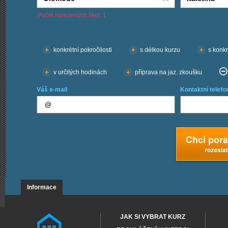
Počet nalezených škol: 1
Chci kurzy:
konkrétní pokročilosti
s délkou kurzu
s konkr
v určitých hodinách
příprava na jaz. zkoušku
Váš e-mail
Kontaktní telefo
Informace
JAK SI VYBRAT KURZ