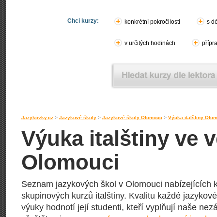
Chci kurzy:
konkrétní pokročilosti
s d
v určitých hodinách
přípr
Jazykovky.cz
>
Jazykové školy
>
Jazykové školy Olomouc
>
Výuka italštiny Olo
Výuka italštiny ve 
Olomouci
Seznam jazykových škol v Olomouci nabízejících k
skupinových kurzů italštiny. Kvalitu každé jazykové
výuky hodnotí její studenti, kteří vyplňují naše nez