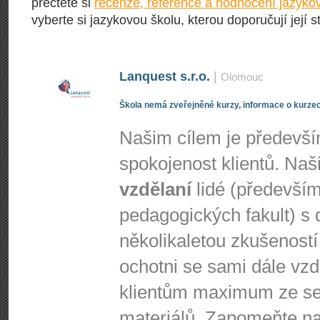
přečtěte si
recenze, reference a hodnocení jazyko
vyberte si jazykovou školu, kterou doporučují její s
Lanquest s.r.o.
|
Olomouc
Škola nemá zveřejněné kurzy, informace o kurzec
Našim cílem je předevš
spokojenost klientů. Naši
vzdělaní
lidé (předevší
pedagogických fakult) s 
několikaletou zkušeností
ochotni se sami dále vzdě
klientům maximum ze se
materiálů. Zapomeňte na