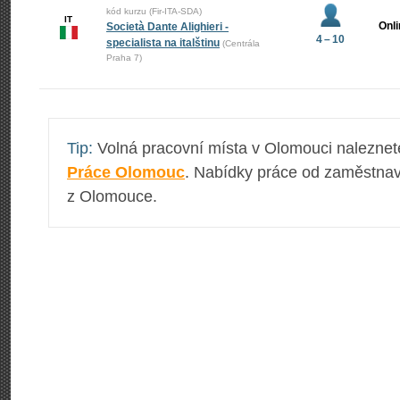
kód kurzu (Fir-ITA-SDA)
IT
Onl
Società Dante Alighieri -
4 – 10
specialista na italštinu
(Centrála
Praha 7)
Tip:
Volná pracovní místa v Olomouci naleznet
Práce Olomouc
. Nabídky práce od zaměstnav
z Olomouce.