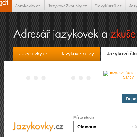
Jazykovky.cz
JazykovéZkoušky.cz
SlevyKurzů.cz
Jaz
Španělština on-line
Italština on-line
Tlumočení-Překlady.
Jazykovky.cz
Jazykové kurzy
Jazykové šk
Dopor
Místo studia