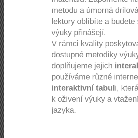
metodu a úmorná drilová 
lektory oblíbíte a budete
výuky přinášejí.
V rámci kvality poskyto
dostupné metodiky výuk
doplňujeme jejich
intera
používáme různé interne
interaktivní tabul
i, kte
k oživení výuky a vtažení
jazyka.