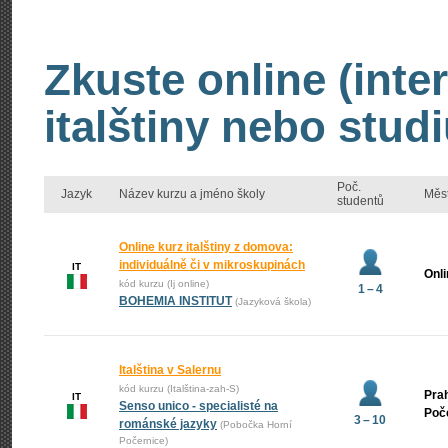
Zkuste online (inte
italštiny nebo studi
Poč.
Jazyk
Název kurzu a jméno školy
Měs
studentů
Online kurz italštiny z domova:
individuálně či v mikroskupinách
IT
Onl
kód kurzu (Ij online)
1 – 4
BOHEMIA INSTITUT
(Jazyková škola)
Italština v Salernu
kód kurzu (Italština-zah-S)
Prah
IT
Senso unico - specialisté na
Poč
3 – 10
románské jazyky
(Pobočka Horní
Počernice)