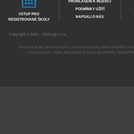
PROHLÁŠENÍ K INZERCI
PODMÍNKY UŽITÍ
VSTUP PRO
NAPSALI O NÁS
REGISTROVANÉ ŠKOLY
Copyright © 2001 – 2026
gdi, s.r.o.
Jazykové školy
,
Jazykové kurzy
,
Jazykové zkoušky
,
Kurzy angličtiny
,
Ang
Francouzština
,
Výuka francouzštiny
,
Kurzy španělštiny
,
Španělšti