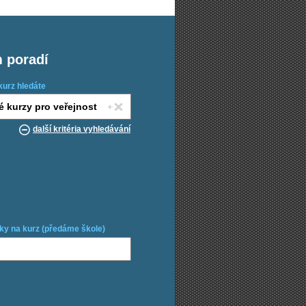
m poradí
kurz hledáte
další kritéria vyhledávání
ky na kurz (předáme škole)