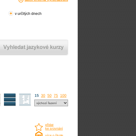
v určitých dnech
15
30
50
75
100
přidat
ke srovnání
více o škole