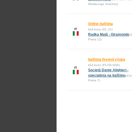
Worklounge Smíchov)
Online italština
IT
kód kurzu (IO_01)
Radka Malá - Giramondo
(
Praha 12)
Italština firemní výuka
kód kurzu (Fir-ITA-SDA)
IT
Società Dante Alighieri -
specialista na italštinu
(Cen
Praha 7)