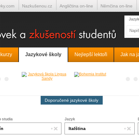
yky.com
Nazkušenou.cz
Angličtina on-line
Němčina on-line
lumočí.cz
Jazyk
 kurzy
Jazykové školy
Nejlepší lektoři
Jak na j
Doporučené jazykové školy
o studia
Jazyk