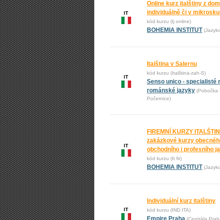
Online kurz italštiny z do
individuálně či v mikrosk
IT
kód kurzu (Ij online)
BOHEMIA INSTITUT
(Jazyk
Italština v Salernu
kód kurzu (Italština-zah-S)
IT
Senso unico - specialisté 
románské jazyky
(Pobočka 
Počernice)
FIREMNÍ KURZY ITALŠTIN
zakázkové kurzy obecnéh
IT
obchodního i profesního j
kód kurzu (It fir)
BOHEMIA INSTITUT
(Jazyk
Individuální kurz italštiny
IT
kód kurzu (IND ITA)
Empire Praha
(Centrála Prah