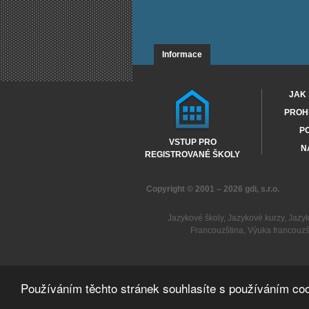
Informace
JAK 
PROHL
PO
VSTUP PRO
N
REGISTROVANÉ ŠKOLY
Copyright © 2001 – 2026
gdi, s.r.o.
Jazykové školy
,
Jazykové kurzy
,
Jazy
Francouzština
,
Výuka francouzš
Používáním těchto stránek souhlasíte s používáním coo