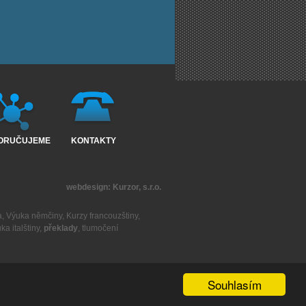
ORUČUJEME
KONTAKTY
webdesign:
Kurzor, s.r.o.
a
,
Výuka němčiny
,
Kurzy francouzštiny
,
ka italštiny
,
překlady
,
tlumočení
Souhlasím