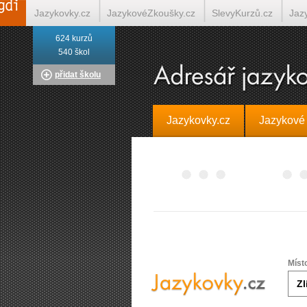
Jazykovky.cz
JazykovéZkoušky.cz
SlevyKurzů.cz
Jaz
624 kurzů
Italština on-line
Tlumočení-Překlady.cz
Překládá.cz
T
540 škol
přidat školu
Jazykovky.cz
Jazykové
Míst