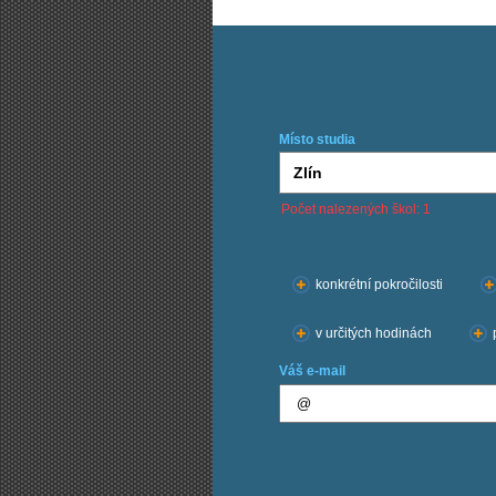
Místo studia
Počet nalezených škol: 1
Chci kurzy:
konkrétní pokročilosti
v určitých hodinách
Váš e-mail