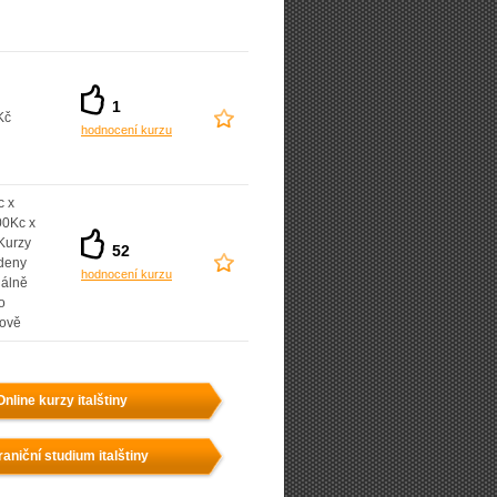
1
Kč
hodnocení kurzu
c x
00Kc x
Kurzy
52
deny
hodnocení kurzu
uálně
o
nově
Online kurzy italštiny
aniční studium italštiny