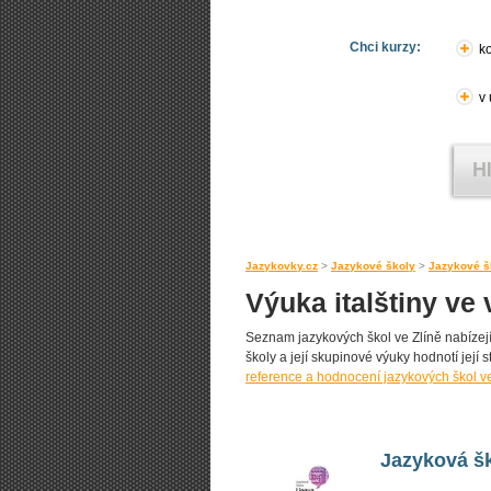
Chci kurzy:
ko
v
Jazykovky.cz
>
Jazykové školy
>
Jazykové šk
Výuka italštiny ve
Seznam jazykových škol ve Zlíně nabízejíc
školy a její skupinové výuky hodnotí její s
reference a hodnocení jazykových škol ve
Jazyková š