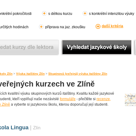
nkrétní pokročilosti
s délkou kurzu
s konkrétní intenzitou výuky
další kritéria
 určitých hodinách
příprava na jaz. zkoušku
oly Zlín
>
Výuka italštiny Zlín
>
Skupinová (veřejná) výuka italštiny Zlín
 veřejných kurzech ve Zlíně
ích kvalitní výuku skupinových kurzů italštiny. Kvalitu každé jazykové
tudenti, kteří vyplňují naše nezávislé
formuláře
- přečtěte si
recenze,
 Zlíně
a vyberte si jazykovou školu, kterou doporučují její studenti.
kola Lingua
|
Zlín