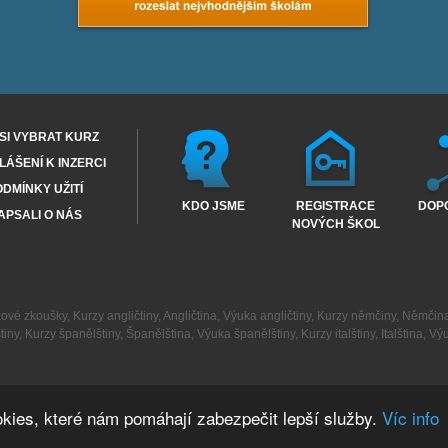
SI VYBRAT KURZ
ÁŠENÍ K INZERCI
DMÍNKY UŽITÍ
KDO JSME
REGISTRACE
DOP
APSALI O NÁS
NOVÝCH ŠKOL
kové zkoušky
,
Kurzy angličtiny
,
Angličtina
,
Výuka angličtiny
,
Kurzy němčiny
,
Němčin
tiny
,
Kurzy španělštiny
,
Španělština
,
Výuka španělštiny
,
Kurzy italštiny
,
Italština
,
Výu
kies, které nám pomáhají zabezpečit lepší služby.
Víc info