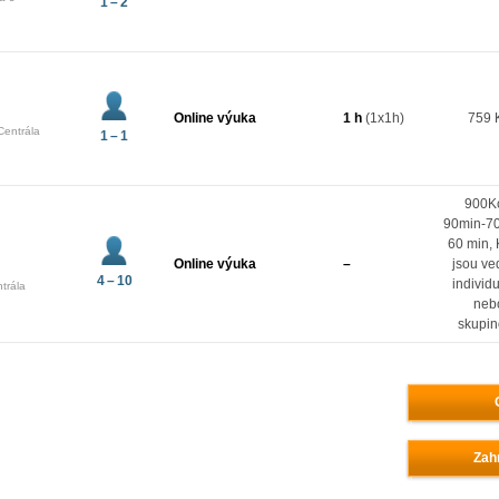
1 – 2
Online výuka
1 h
(1x1h)
759 
Centrála
1 – 1
900K
90min-7
60 min, 
Online výuka
–
jsou ve
4 – 10
individ
trála
neb
skupi
Zahr