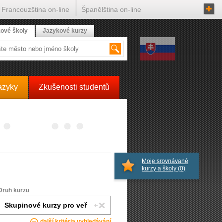
Francouzština on-line
Španělština on-line
ové školy
Jazykové kurzy
azyky
Zkušenosti studentů
Moje srovnávané
kurzy a školy
(0)
Druh kurzu
další kritéria vyhledávání