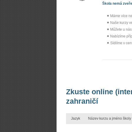
Škola nemá zveřej
Máme více než
Naše kurzy ve
Můžete u nás
Nabízíme pří
Sídlíme v cen
Zkuste online (inte
zahraničí
Jazyk
Název kurzu a jméno školy