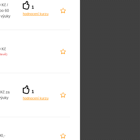
 Kč /
1
 po 60
hodnocení kurzu
 výuky
0 Kč
levě)
1
 Kč za
výuky
hodnocení kurzu
0,-