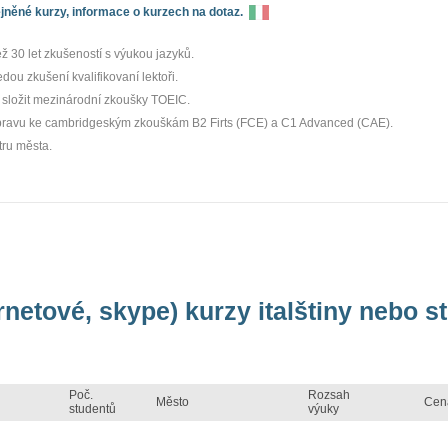
něné kurzy, informace o kurzech na dotaz.
 30 let zkušeností s výukou jazyků.
dou zkušení kvalifikovaní lektoři.
 složit mezinárodní zkoušky TOEIC.
pravu ke cambridgeským zkouškám B2 Firts (FCE) a C1 Advanced (CAE).
tru města.
rnetové, skype) kurzy italštiny nebo st
Poč.
Rozsah
Město
Cen
studentů
výuky