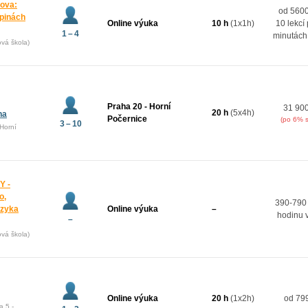
mova:
od 5600
upinách
Online výuka
10 h
(1x1h)
10 lekcí
1 – 4
minutách
ová škola)
Praha 20 - Horní
31 90
20 h
(5x4h)
na
Počernice
(po 6% s
3 – 10
Horní
Y -
o,
390-790
azyka
Online výuka
–
hodinu 
–
ová škola)
Online výuka
20 h
(1x2h)
od 799
a 5 -