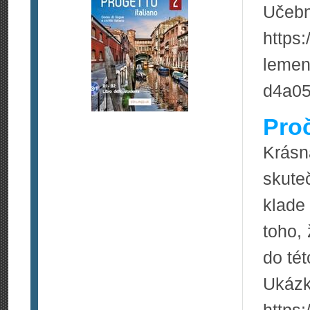
Učebni
https:
lemen
d4a05
Pro
Krásn
skute
klade
toho, 
do té
Ukázk