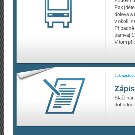
Karlovo 
Pak jděte
doleva a 
v okolí, n
Případně 
tramvaj 1
V tom pří
Jak nastoup
Zápis
Stačí ná
dohodneme