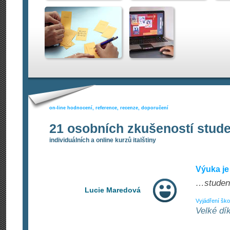
on-line hodnocení, reference, recenze, doporučení
21 osobních zkušeností stud
individuálních a online kurzů italštiny
Výuka j
…studen
Lucie Maredová
Vyjádření ško
Velké dí