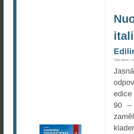
Nuo
ital
Edil
Telis Marin •
Jasn
odpov
edice
90 – 
zaměř
klade