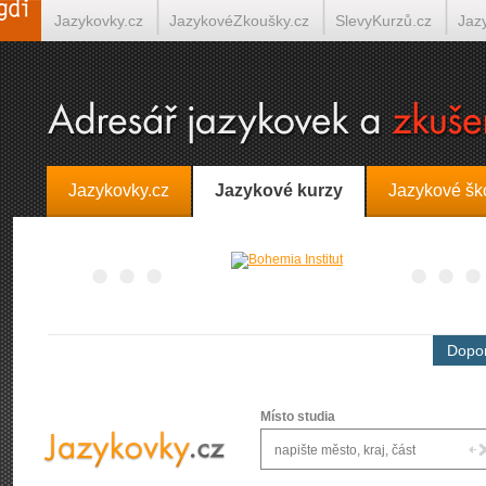
Jazykovky.cz
JazykovéZkoušky.cz
SlevyKurzů.cz
Jaz
Španělština on-line
Italština on-line
Tlumočení-Překlady.
Jazykovky.cz
Jazykové kurzy
Jazykové šk
Dopor
Místo studia