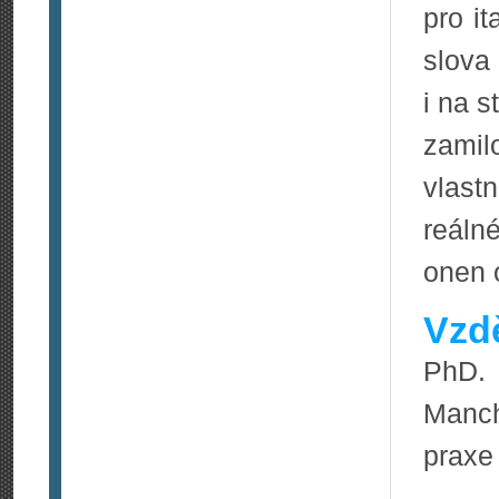
pro it
slova
i na s
zamil
vlastn
reálné
onen 
Vzdě
PhD. 
Manche
praxe