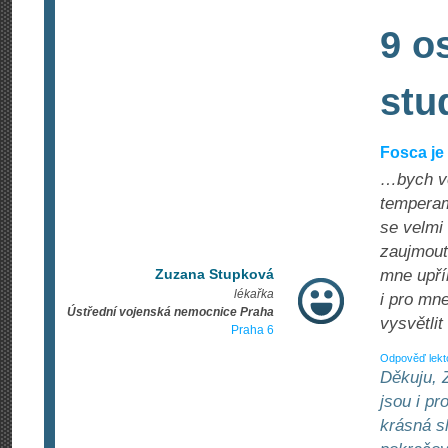
9 o
stu
Fosca je
…bych ve
temperam
se velmi
zaujmout 
Zuzana Stupková
mne upřím
lékařka
i pro mn
Ústřední vojenská nemocnice Praha
vysvětlit
Praha 6
Odpověď lekt
Děkuju, Z
jsou i p
krásná s