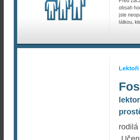
Před začá
obsah hod
jste neop
látkou, k
Lektoři
Fos
lektor
prost
rodilá
„Učen