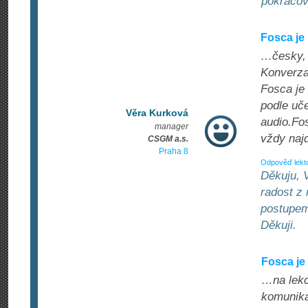
pokračov
Fosca je 
…česky, c
Konverza
Fosca je 
podle uč
Věra Kurková
audio.Fos
manager
vždy najd
CSGM a.s.
Praha 8
Odpověď lekt
Děkuju, V
radost z 
postupem 
Děkuji.
Fosca je
…na lekc
komunikac