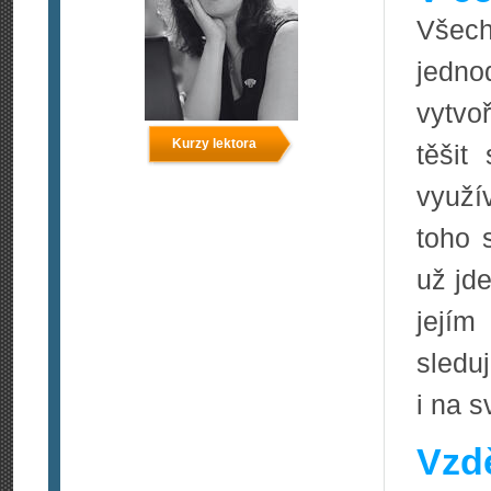
Všech
jedno
vytvo
Kurzy lektora
těšit
využí
toho s
už jde
její
sleduj
i na s
Vzdě