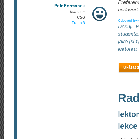
Preferenc
Petr Formanek
nedovedu 
Manazer
CSG
Odpověď lekt
Praha 8
Děkuji, 
studenta
jako jsi 
lektorka.
Ukázat d
Rad
lektor
lekce