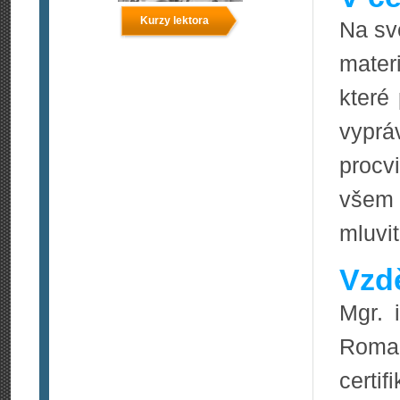
Kurzy lektora
Na své
mater
které
vypr
procvi
všem 
mluvit
Vzdě
Mgr. i
Roma T
certi