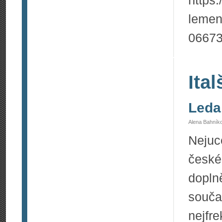
https:
lemen
0667
Ital
Leda
Alena Bahník
Nejuc
české
dopln
souč
nejf