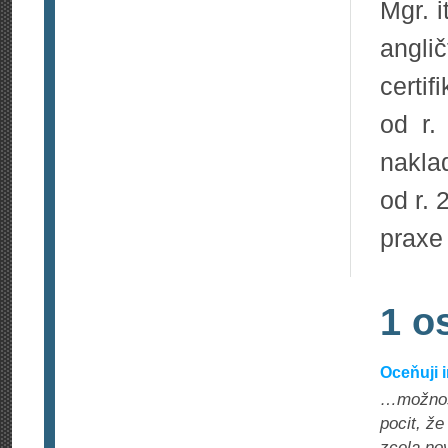
Mgr. i
anglič
certi
od r.
nakla
od r. 
praxe
1 o
Oceňuji i
…možnost
pocit, že
zcela nov