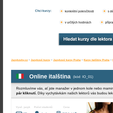
Chci kurzy:
konkrétní pokročilosti
s d
v určitých hodinách
přípr
Jazykovky.cz
>
Jazykové kurzy
>
Jazykové kurzy Praha
>
Kurzy italštiny Praha
>
Online italština
(kód: IO_01)
Rozmluvíme vás, ať jste manažer v jednom kole nebo mamin
pár kliknutí.
Díky vychytávkám našich lektorů vás budou le
Vyuč. jazyk
Počet studentů
Cena