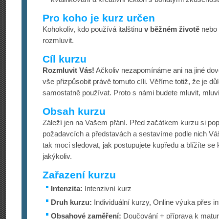
Pro koho je kurz určen
Kohokoliv, kdo používá italštinu
v běžném životě
nebo
rozmluvit.
Cíl kurzu
Rozmluvit Vás!
Ačkoliv nezapomínáme ani na jiné dov
vše přizpůsobit právě tomuto cíli. Věříme totiž, že je dů
samostatně používat. Proto s námi budete mluvit, mluv
Obsah kurzu
Záleží jen na Vašem přání. Před začátkem kurzu si po
požadavcích a představách a sestavíme podle nich Váš 
tak moci sledovat, jak postupujete kupředu a blížíte se 
jakýkoliv.
Zařazení kurzu
Intenzita:
Intenzivní kurz
Druh kurzu:
Individuální kurzy, Online výuka přes in
Obsahové zaměření:
Doučování + příprava k maturi