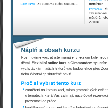
Dle dohody a potřeb studenta ...
termínech
Délka kurzu:
Dél
Poznámka:
závisí na Vaší
měsíčně, nebo
20 lekcí.
Náplň a obsah kurzu
Rozmluvíme vás, ať jste manažer v jednom kole nebo
dětmi.
Flexibilní online kurz s Giramondem spustíte n
vychytávkám našich lektorů vás budou lekce přes Zo
třeba WhatsApp skutečně bavit!
Proč si vybrat tento kurz
zaměření na komunikaci, místo gramatických cvičen
o tématech, která Vás zajímají, nacvičovat rezervac
prezentaci do práce
kvalifikovaní a kreativní lektoři s bohatými zkušenos