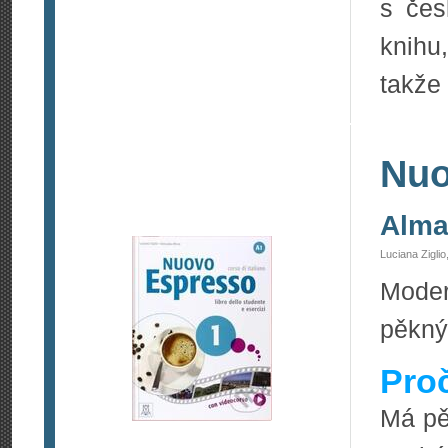
s čes
knihu
takže
Nuo
Alma
Luciana Zigli
Moder
pěkný
Pro
Má pě