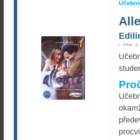
Učebnic
All
Edil
L. Toffolo - N.
Učebn
studen
Pro
Učebn
okamž
před
procvi