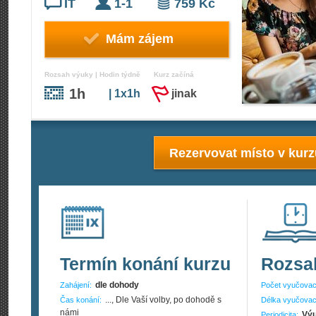
IT
1-1
759 Kč
Mám zájem
Rozsah výuky | Hodin týdně
Kurz začíná
1h
| 1x1h
jinak
Rezervovat místo v kur
Termín konání kurzu
Rozsa
dle dohody
Zahájení:
Počet vyučovac
..., Dle Vaší volby, po dohodě s
Čas konání:
Délka vyučovac
námi
Výu
Periodicita: