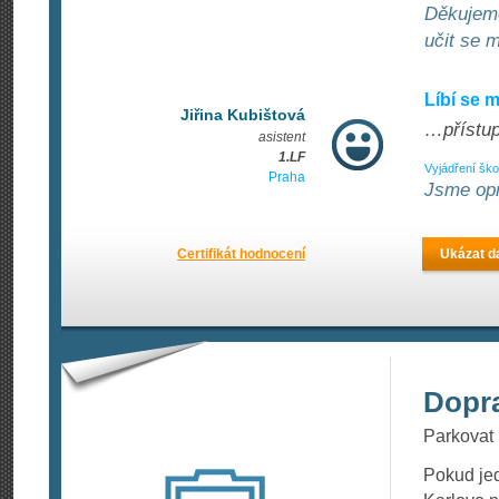
Děkujeme
učit se 
Líbí se 
Jiřina Kubištová
…přístup 
asistent
1.LF
Vyjádření ško
Praha
Jsme opr
Certifikát hodnocení
Ukázat da
Dopr
Parkovat 
Pokud jed