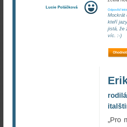
Lucie Poláčková
Odpověď lekt
Mockrát 
kteří jaz
jistá, ž
víc. :-)
Ohodnoti
Eri
rodil
italšt
„Pro 