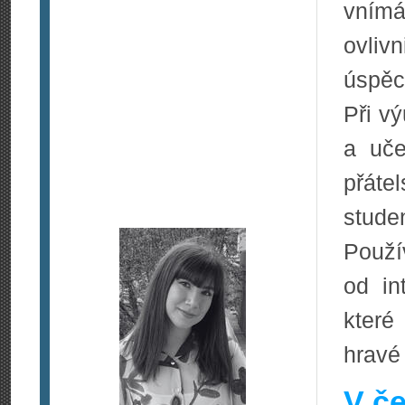
vnímá
ovliv
úspěc
Při v
a uče
přáte
stude
Použí
od in
které 
hravé 
V če