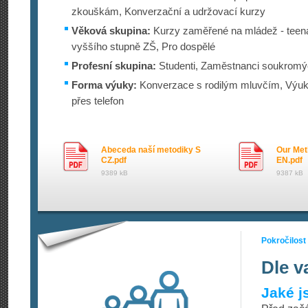
zkouškám, Konverzační a udržovací kurzy
Věková skupina:
Kurzy zaměřené na mládež - teenag
vyššího stupně ZŠ, Pro dospělé
Profesní skupina:
Studenti, Zaměstnanci soukromýc
Forma výuky:
Konverzace s rodilým mluvčím, Výuka
přes telefon
Abeceda naší metodiky S
Our Met
CZ.pdf
EN.pdf
9389 kB
9387 kB
Pokročilost
Dle v
Jaké j