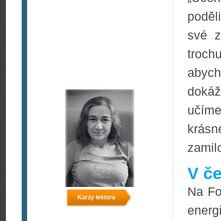
poděl
své z
troch
abych
dokáž
učím
krá
zamil
V če
Na Fo
Kurzy lektora
energi