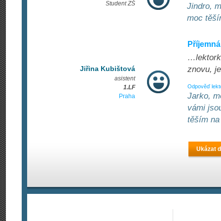
Student ZŠ
Jindro, m
moc těším
Příjemná
…lektorka
Jiřina Kubištová
znovu, je
asistent
Odpověď lekt
1.LF
Jarko, m
Praha
vámi jso
těším na 
Ukázat d