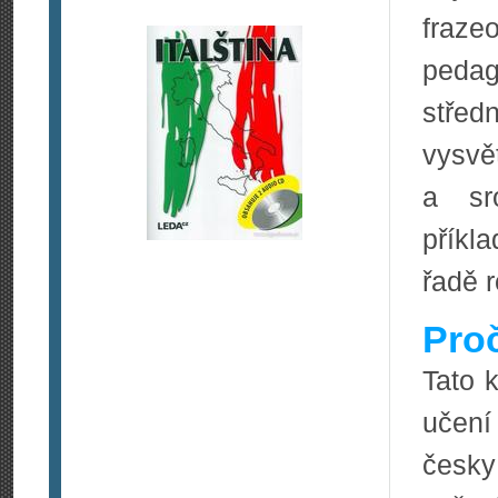
fraze
pedag
střed
vysvě
a sr
příkl
řadě 
Pro
Tato k
učení
česky