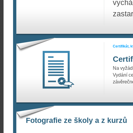
vych
zastar
Certifikát,
Certi
Na vyžádá
Vydání c
závěrečné
Fotografie ze školy a z kurzů