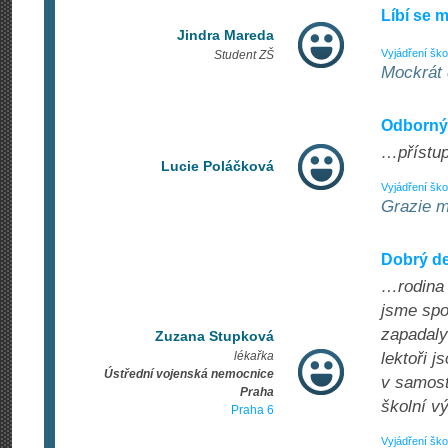
Líbí se m
Jindra Mareda
Vyjádření ško
Student ZŠ
Mockrát d
Odborný,
…přístu
Lucie Poláčková
Vyjádření ško
Grazie mi
Dobrý de
…rodina v
jsme spo
zapadaly
Zuzana Stupková
lékařka
lektoři j
Ústřední vojenská nemocnice
v samost
Praha
školní v
Praha 6
Vyjádření ško