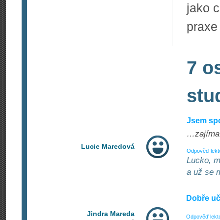
jako c
praxe
7 o
stu
Jsem sp
…zajíma
Lucie Maredová
Odpověď lekt
Lucko, m
a už se m
Dobře učí
Jindra Mareda
Odpověď lekt