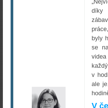
„Nejv
díky
zábavo
práce
byly 
se na
videa
každ
v hod
ale j
hodin
V če