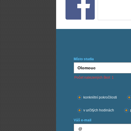
Místo studia
Počet nalezených škol: 1
Chci kurzy:
konkrétní pokročilosti
v určitých hodinách
Váš e-mail