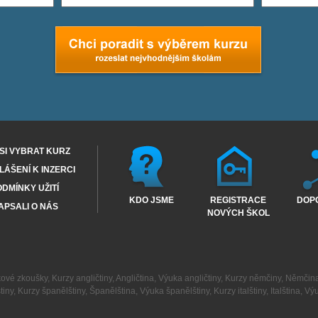
SI VYBRAT KURZ
ÁŠENÍ K INZERCI
DMÍNKY UŽITÍ
KDO JSME
REGISTRACE
DOP
APSALI O NÁS
NOVÝCH ŠKOL
kové zkoušky
,
Kurzy angličtiny
,
Angličtina
,
Výuka angličtiny
,
Kurzy němčiny
,
Němčin
tiny
,
Kurzy španělštiny
,
Španělština
,
Výuka španělštiny
,
Kurzy italštiny
,
Italština
,
Výu