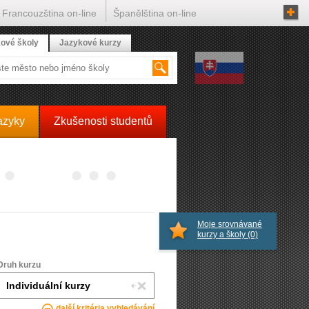
Francouzština on-line
Španělština on-line
ové školy
Jazykové kurzy
azyky
Zkušenosti studentů
Moje srovnávané
kurzy a školy
(0)
Druh kurzu
další kritéria vyhledávání