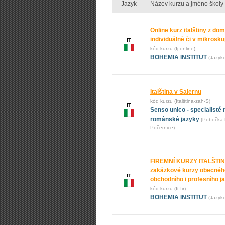
Jazyk
Název kurzu a jméno školy
Online kurz italštiny z do
individuálně či v mikrosk
IT
kód kurzu (Ij online)
BOHEMIA INSTITUT
(Jazyk
Italština v Salernu
kód kurzu (Italština-zah-S)
IT
Senso unico - specialisté 
románské jazyky
(Pobočka 
Počernice)
FIREMNÍ KURZY ITALŠTIN
zakázkové kurzy obecnéh
IT
obchodního i profesního j
kód kurzu (It fir)
BOHEMIA INSTITUT
(Jazyk