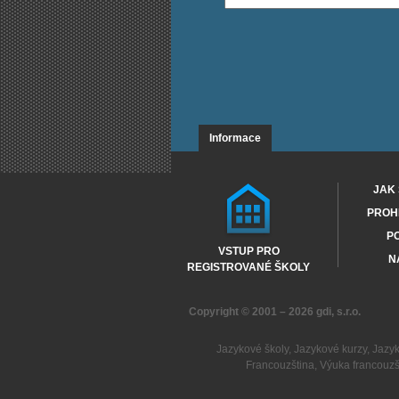
Informace
JAK 
PROHL
PO
VSTUP PRO
N
REGISTROVANÉ ŠKOLY
Copyright © 2001 – 2026
gdi, s.r.o.
Jazykové školy
,
Jazykové kurzy
,
Jazy
Francouzština
,
Výuka francouzš