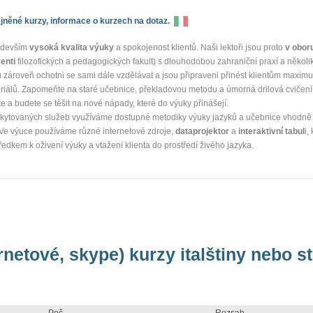
něné kurzy, informace o kurzech na dotaz.
ředevším
vysoká kvalita výuky
a spokojenost klientů. Naši lektoři jsou proto
v obor
enti
filozofických a pedagogických fakult) s dlouhodobou zahraniční praxí a několi
ou zároveň ochotni se sami dále vzdělávat a jsou připraveni přinést klientům maxim
riálů. Zapomeňte na staré učebnice, překladovou metodu a úmorná drilová cvičení.
te a budete se těšit na nové nápady, které do výuky přinášejí.
oskytovaných služeb využíváme dostupné metodiky výuky jazyků a učebnice vhodně
 Ve výuce používáme různé internetové zdroje,
dataprojektor
a
interaktivní tabul
i,
dkem k oživení výuky a vtažení klienta do prostředí živého jazyka.
rnetové, skype) kurzy italštiny nebo st