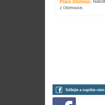
Práce Olomouc
. Nabíd
z Olomouce.
Sdílejte a napište ná