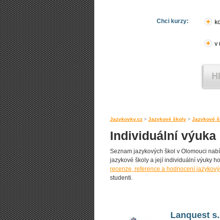
Chci kurzy:
ko
v
Jazykovky.cz
>
Jazykové školy
>
Jazykové š
Individuální výuka 
Seznam jazykových škol v Olomouci nabízej
jazykové školy a její individuální výuky ho
recenze, reference a hodnocení jazykový
studenti.
Lanquest s.