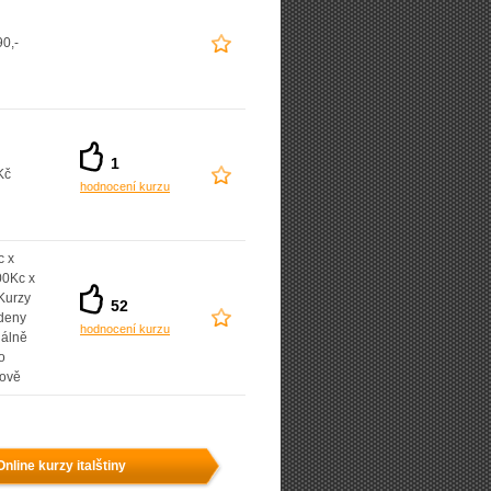
0,-
1
Kč
hodnocení kurzu
c x
00Kc x
Kurzy
52
deny
hodnocení kurzu
uálně
o
nově
Online kurzy italštiny