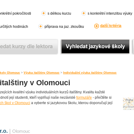
nkrétní pokročilosti
s délkou kurzu
s konkrétní intenzitou výuky
další kritéria
 určitých hodinách
příprava na jaz. zkoušku
koly Olomouc
>
Výuka italštiny Olomouc
>
Individuální výuka italštiny Olomouc
italštiny v Olomouci
ících kvalitní výuku individuálních kurzů italštiny. Kvalitu každé
dnotí její studenti, kteří vyplňují naše nezávislé
formuláře
- přečtěte si
ch škol v Olomouci
a vyberte si jazykovou školu, kterou doporučují její
r.o.
|
Olomouc