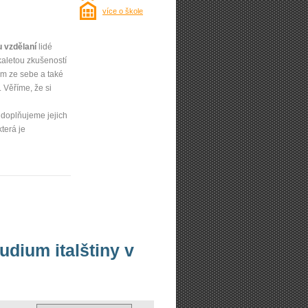
více o škole
u vzdělaní
lidé
kaletou zkušeností
um ze sebe a také
 Věříme, že si
 doplňujeme jejich
 která je
udium italštiny v