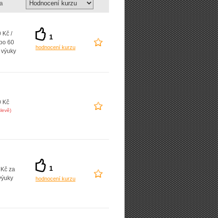
a
 Kč /
1
 po 60
hodnocení kurzu
 výuky
0 Kč
levě)
1
 Kč za
výuky
hodnocení kurzu