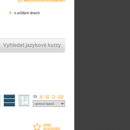
v určitých dnech
15
30
50
75
100
přidat
ke srovnání