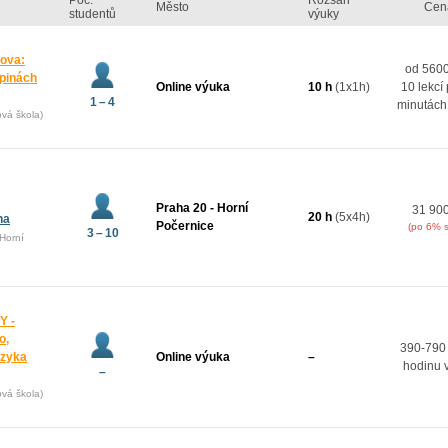
Poč.
Rozsah
Město
Cen
studentů
výuky
mova:
od 5600
upinách
Online výuka
10 h
(1x1h)
10 lekcí
1 – 4
minutách
ová škola)
Praha 20 - Horní
31 90
20 h
(5x4h)
na
Počernice
(po 6% s
3 – 10
Horní
Y -
o,
390-790
azyka
Online výuka
–
hodinu 
–
ová škola)