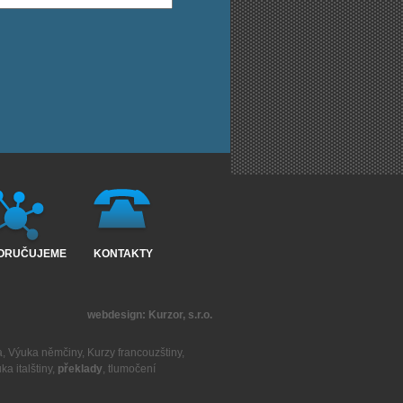
ORUČUJEME
KONTAKTY
webdesign:
Kurzor, s.r.o.
a
,
Výuka němčiny
,
Kurzy francouzštiny
,
ka italštiny
,
překlady
,
tlumočení