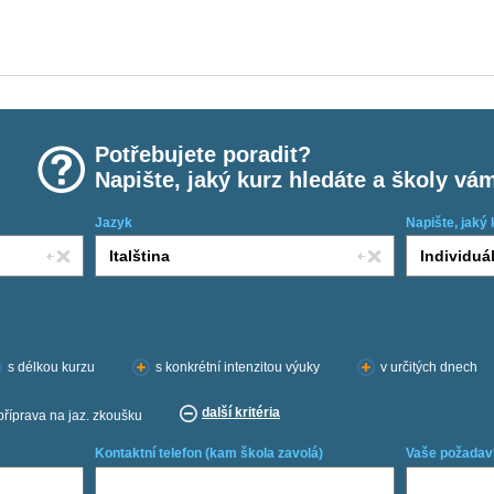
Potřebujete poradit?
Napište, jaký kurz hledáte a školy vá
Jazyk
Napište, jaký 
s délkou kurzu
s konkrétní intenzitou výuky
v určitých dnech
další kritéria
příprava na jaz. zkoušku
Kontaktní telefon (kam škola zavolá)
Vaše požadav