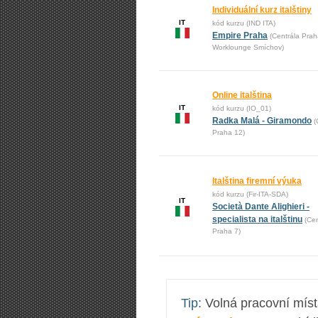
Individuální kurz italštiny
IT
kód kurzu (IND ITA)
Empire Praha
(Centrála Prah
Worklounge Smíchov)
Online italština
IT
kód kurzu (IO_01)
Radka Malá - Giramondo
(
Praha 12)
Italština firemní výuka
kód kurzu (Fir-ITA-SDA)
IT
Società Dante Alighieri -
specialista na italštinu
(Cen
Praha 7)
Tip:
Volná pracovní mís