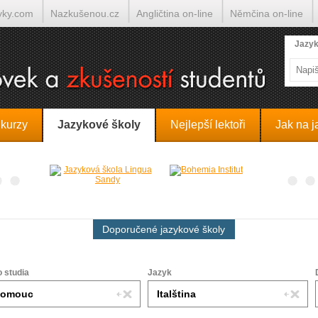
yky.com
Nazkušenou.cz
Angličtina on-line
Němčina on-line
lumočí.cz
Jazyk
 kurzy
Jazykové školy
Nejlepší lektoři
Jak na j
Doporučené jazykové školy
o studia
Jazyk