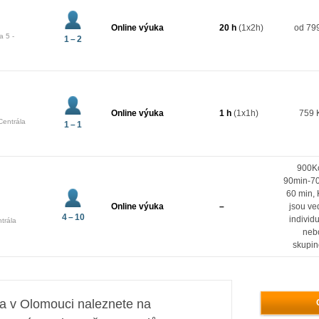
Online výuka
20 h
(1x2h)
od 799
a 5 -
1 – 2
Online výuka
1 h
(1x1h)
759 
Centrála
1 – 1
900K
90min-7
60 min, 
Online výuka
–
jsou ve
4 – 10
individ
trála
neb
skupi
ta v Olomouci naleznete na