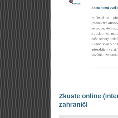
Škola nemá zveřej
Našim cílem je p
(především
absolv
ve výuce, kteří js
z dostupných mate
naše lektory oblíbí
V rámci kvality p
interaktivní
verzí.
osvědčeným prostře
Zkuste online (inte
zahraničí