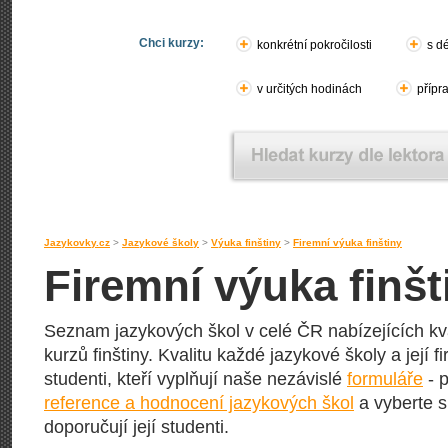
Chci kurzy:
konkrétní pokročilosti
s d
v určitých hodinách
přípr
Jazykovky.cz
>
Jazykové školy
>
Výuka finštiny
>
Firemní výuka finštiny
Firemní výuka finšt
Seznam jazykových škol v celé ČR nabízejících kva
kurzů finštiny. Kvalitu každé jazykové školy a její f
studenti, kteří vyplňují naše nezávislé
formuláře
- p
reference a hodnocení jazykových škol
a vyberte s
doporučují její studenti.