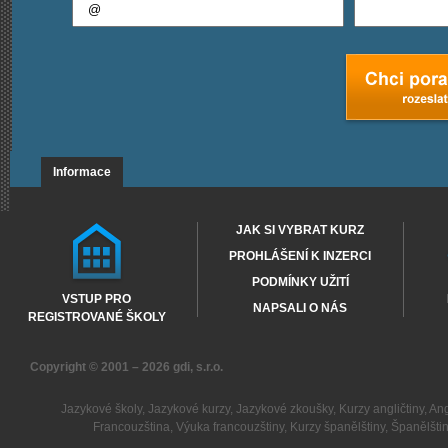
Informace
JAK SI VYBRAT KURZ
PROHLÁŠENÍ K INZERCI
PODMÍNKY UŽITÍ
VSTUP PRO
NAPSALI O NÁS
REGISTROVANÉ ŠKOLY
Copyright © 2001 – 2026
gdi, s.r.o.
Jazykové školy
,
Jazykové kurzy
,
Jazykové zkoušky
,
Kurzy angličtiny
,
Ang
Francouzština
,
Výuka francouzštiny
,
Kurzy španělštiny
,
Španělšti