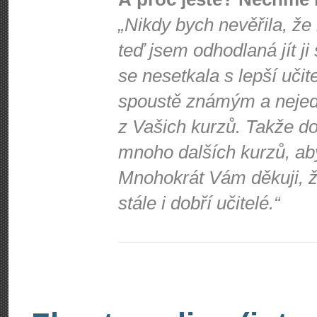
„Nikdy bych nevěřila, že
teď jsem odhodlaná jít ji
se nesetkala s lepší učit
spoustě známým a nejede
z Vašich kurzů. Takže d
mnoho dalších kurzů, ab
Mnohokrát Vám děkuji, že
stále i dobří učitelé.“