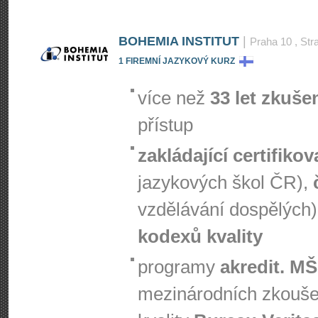
BOHEMIA INSTITUT
|
Praha 10
, Str
1 FIREMNÍ JAZYKOVÝ KURZ
více než
33 let zkuše
přístup
zakládající certifiko
jazykových škol ČR),
vzdělávání dospělých)
kodexů kvality
programy
akredit. M
mezinárodních zkouš