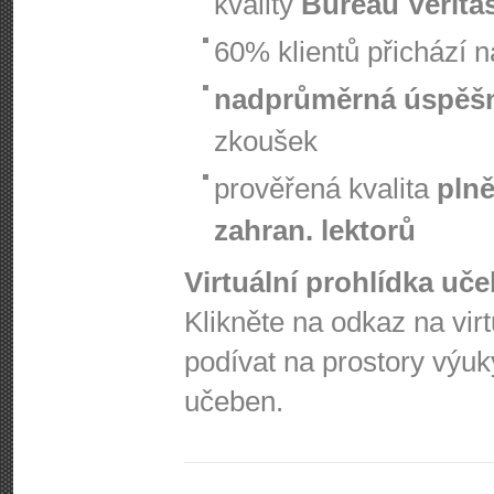
kvality
Bureau Verita
60% klientů přichází 
nadprůměrná úspěš
zkoušek
prověřená kvalita
plně
zahran. lektorů
Virtuální prohlídka uč
Klikněte na odkaz na vir
podívat na prostory výuk
učeben.