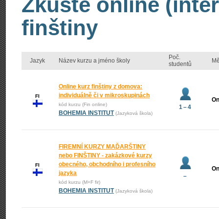
Zkuste online (inte
finštiny
Poč.
Jazyk
Název kurzu a jméno školy
Mě
studentů
Online kurz finštiny z domova:
individuálně či v mikroskupinách
FI
On
kód kurzu (Fin online)
1 – 4
BOHEMIA INSTITUT
(Jazyková škola)
FIREMNÍ KURZY MAĎARŠTINY
nebo FINŠTINY - zakázkové kurzy
obecného, obchodního i profesního
FI
On
jazyka
–
kód kurzu (M+F fir)
BOHEMIA INSTITUT
(Jazyková škola)