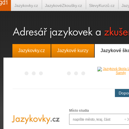
Jazykovky.cz
JazykovéZkoušky.cz
SlevyKurzů.cz
Jaz
Španělština on-line
Italština on-line
Tlumočení-Překlady.
Jazykovky.cz
Jazykové kurzy
Jazykové šk
Dopor
Místo studia