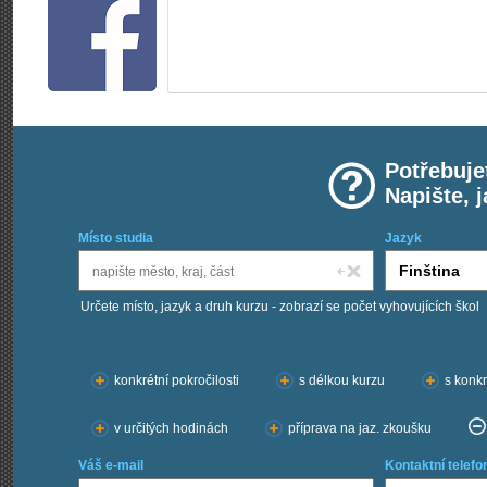
Potřebuje
Napište, 
Místo studia
Jazyk
Určete místo, jazyk a druh kurzu - zobrazí se počet vyhovujících škol
Chci kurzy:
konkrétní pokročilosti
s délkou kurzu
s konkr
v určitých hodinách
příprava na jaz. zkoušku
Váš e-mail
Kontaktní telefo