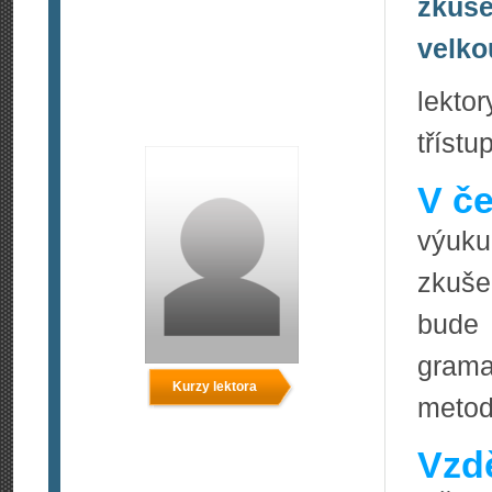
zkuše
velko
lekto
tříst
V če
výuku
zkuše
bude 
grama
Kurzy lektora
meto
Vzdě