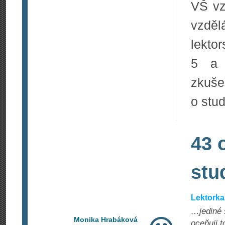
VŠ vz
vzděl
lekto
5 a v
zkuše
o stu
43 
stu
Lektorka
…jediné 
Monika Hrabáková
oceňuji t