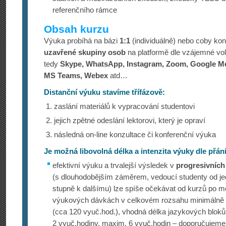
referenčního rámce
Obsah kurzu
Výuka probíhá na bázi
1:1
(individuálně) nebo coby ko
uzavřené skupiny osob
na platformě dle vzájemné volb
tedy
Skype, WhatsApp, Instagram, Zoom, Google Me
MS Teams, Webex
atd…
Distanční výuku stavíme
třífázově
:
zaslání materiálů k vypracování studentovi
jejich zpětné odeslání lektorovi, který je opraví
následná on-line konzultace či konferenční výuka
Je možná libovolná délka a intenzita výuky dle přání
efektivní výuku a trvalejší výsledek v
progresivních
(s dlouhodobějším záměrem, vedoucí studenty od j
stupně k dalšímu) lze spíše očekávat od kurzů po m
výukových dávkách v celkovém rozsahu minimálně 
(cca 120 vyuč.hod.), vhodná délka jazykových blok
2 vyuč.hodiny, maxim. 6 vyuč.hodin – doporučujeme