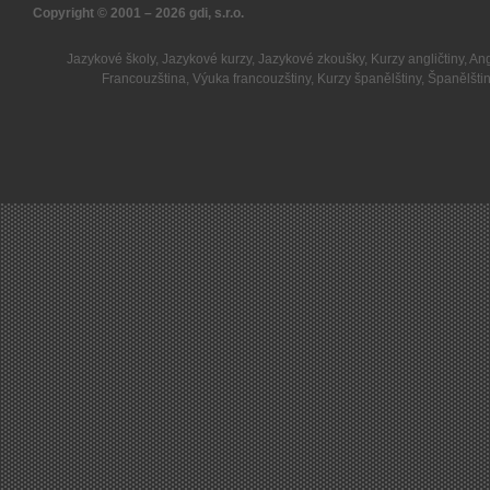
Copyright © 2001 – 2026
gdi, s.r.o.
Jazykové školy
,
Jazykové kurzy
,
Jazykové zkoušky
,
Kurzy angličtiny
,
Ang
Francouzština
,
Výuka francouzštiny
,
Kurzy španělštiny
,
Španělšti