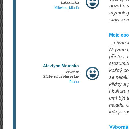
Laborantka
dozvíte s
Milovice, Mladá
etymologi
staly ka
Moje oso
…Oxanou 
Nejvíce o
přístup. 
srozumite
Alevtyna Morenko
každý po
vědkyně
Statní zdravotní ústav
se nebáli
Praha
klidný a 
i kulturu
umí být t
náladu. U
kde je ra
Výborná 