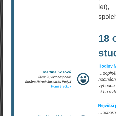
let),
spoleh
18 
stu
Hodiny M
Martina Kosová
…doplněné
úředník, vodohospodář
hodinách 
Správa Národního parku Podyjí
výhodou 
Horní Břečkov
si ho vyb
Největší 
…odborno