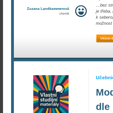
…bez stre
Zuzana Landkammerová
je třeba,
chemik
k seberoz
možnost 
Ukázat d
Učebnic
Mod
dle