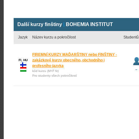
Další kurzy finštiny
|
BOHEMIA INSTITUT
Jazyk
Název kurzu a pokročilost
Studentů
FIREMNÍ KURZY MAĎARŠTINY nebo FINŠTINY -
zakázkové kurzy obecného, obchodního i
FI, HU
profesního jazyka
–
kód kurzu (M+F fir)
Pro studenty všech pokročilostí