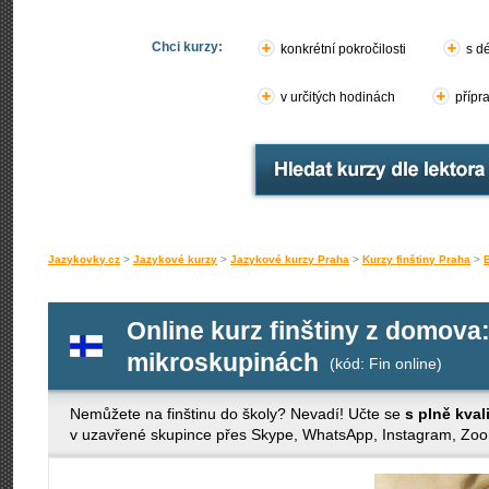
Chci kurzy:
konkrétní pokročilosti
s d
v určitých hodinách
přípr
Jazykovky.cz
>
Jazykové kurzy
>
Jazykové kurzy Praha
>
Kurzy finštiny Praha
>
Online kurz finštiny z domova:
mikroskupinách
(kód: Fin online)
Nemůžete na finštinu do školy? Nevadí! Učte se
s plně kva
v uzavřené skupince přes Skype, WhatsApp, Instagram, Zo