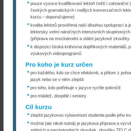
pouze vysoce kvalifikovaní lektoři čeští i zahraničn
českých gramatických i rodilých konverzačních lekt
kurzu – doporučujeme)
kvalita lektorů prověřená naší dlouhou spoluprací a j
lektorsky velmi náročných intenzivních skupinovýc
(příprava na mezinárodní a státní jazykové zkoušky 
k dispozici široká knihovna doplňkových materiálů, p
výukových videoprogramů
Pro koho je kurz určen
pro každého, kdo se chce efektivně, a přitom z pohod
jazyk nebo se v něm zlepšit
pro toho, kdo potřebuje v jazyce rychle pokročit
pro mládež, dospělé i seniory
Cíl kurzu
zlepšit jazykovou vybavenost studenta podle jeho ko
možná (ale nikoli nutná) je jazyková příprava a výc
státních a mezinárodních zkoušek, zkoušky TELC d