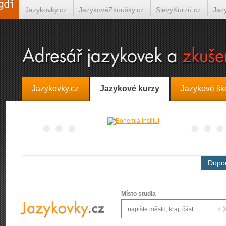
Jazykovky.cz
JazykovéZkoušky.cz
SlevyKurzů.cz
Jaz
Španělština on-line
Italština on-line
Tlumočení-Překlady.
Jazykovky.cz
Jazykové kurzy
Jazykové šk
Dopor
Místo studia