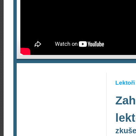
Lektoři
Zah
lek
zkuše