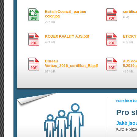
British Council_ partner
certific
color.jpg
9 kB
205 kB
KODEX KVALITY AJS.pdf
ETICKY
491 kB
489 kB
Bureau
AJS dok
Veritas_2016_certifikat_BI.pdf
5.2019.
634 kB
419 kB
Pokročilost ku
Pro s
Jaké jso
Kurz je přiz