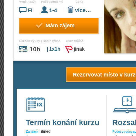
Vyuč. jazyk
Počet studentů
Cena
FI
1-4
více…
Mám zájem
Rozsah výuky | Hodin týdně
Kurz začíná
10h
| 1x1h
jinak
Rezervovat místo v kur
Termín konání kurzu
Rozsa
ihned
Zahájení:
Počet vyučovac