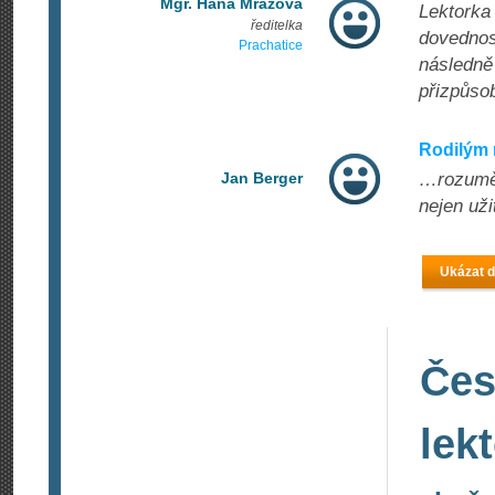
Mgr. Hana Mrázová
Lektorka 
ředitelka
dovednos
Prachatice
následně
přizpůsob
Rodilým
Jan Berger
…rozumět,
nejen uži
Ukázat d
Čes
lek