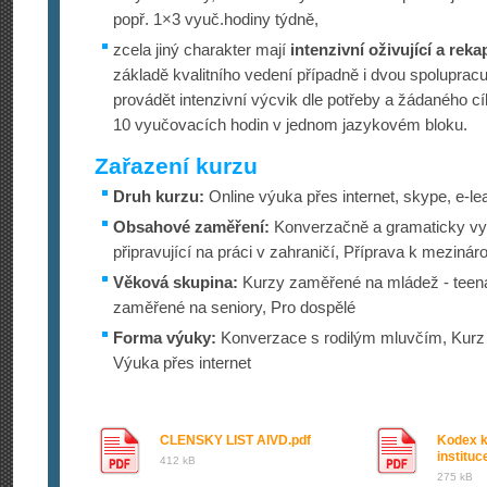
popř. 1×3 vyuč.hodiny týdně,
zcela jiný charakter mají
intenzivní oživující a reka
základě kvalitního vedení případně i dvou spolupracuj
provádět intenzivní výcvik dle potřeby a žádaného cí
10 vyučovacích hodin v jednom jazykovém bloku.
Zařazení kurzu
Druh kurzu:
Online výuka přes internet, skype, e-le
Obsahové zaměření:
Konverzačně a gramaticky vy
připravující na práci v zahraničí, Příprava k mezinár
Věková skupina:
Kurzy zaměřené na mládež - teena
zaměřené na seniory, Pro dospělé
Forma výuky:
Konverzace s rodilým mluvčím, Kurz 
Výuka přes internet
CLENSKY LIST AIVD.pdf
Kodex k
institu
412 kB
275 kB