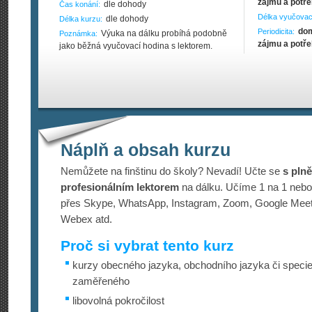
zájmu a potře
dle dohody
Čas konání:
Délka vyučovac
dle dohody
Délka kurzu:
dom
Periodicita:
Výuka na dálku probíhá podobně
Poznámka:
zájmu a potře
jako běžná vyučovací hodina s lektorem.
Náplň a obsah kurzu
Nemůžete na finštinu do školy? Nevadí! Učte se
s pln
profesionálním lektorem
na dálku. Učíme 1 na 1 nebo
přes Skype, WhatsApp, Instagram, Zoom, Google Mee
Webex atd.
Proč si vybrat tento kurz
kurzy obecného jazyka, obchodního jazyka či specie
zaměřeného
libovolná pokročilost