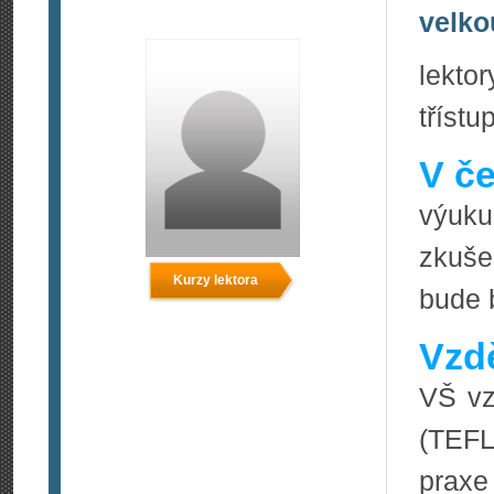
velko
lekto
tříst
V če
výuku
zkuše
Kurzy lektora
bude 
Vzdě
VŠ vz
(TEFL
praxe