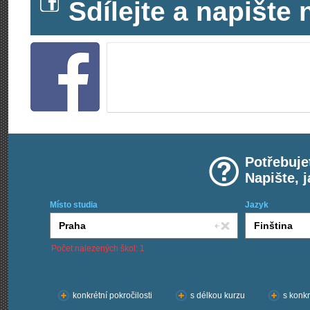
Sdílejte a napišt
Potřebuje
Napište, 
Místo studia
Jazyk
Počet nalezených škol: 1
Chci kurzy:
konkrétní pokročilosti
s délkou kurzu
s konkr