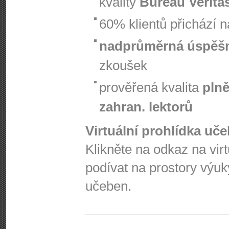
kvality
Bureau Verita
60% klientů přichází 
nadprůměrná úspěš
zkoušek
prověřená kvalita
plně
zahran. lektorů
Virtuální prohlídka uč
Klikněte na odkaz na vir
podívat na prostory výuk
učeben.