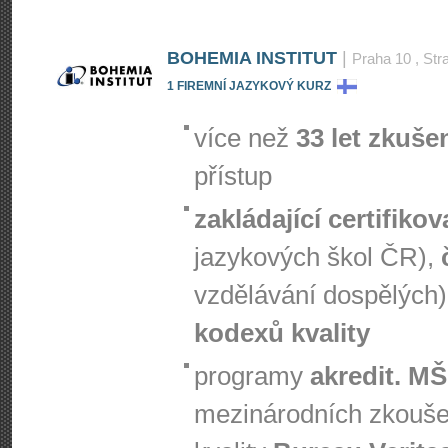
BOHEMIA INSTITUT
|
Praha 10
, Str
1 FIREMNÍ JAZYKOVÝ KURZ
více než
33 let zkuše
přístup
zakládající certifiko
jazykových škol ČR),
vzdělávání dospělých)
kodexů kvality
programy
akredit. M
mezinárodních zkouš