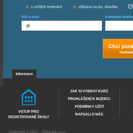
v určitých hodinách
příprava na jaz. zkoušku
Váš e-mail
Kontaktní telefo
Informace
JAK SI VYBRAT KURZ
PROHLÁŠENÍ K INZERCI
PODMÍNKY UŽITÍ
VSTUP PRO
NAPSALI O NÁS
REGISTROVANÉ ŠKOLY
Copyright © 2001 – 2026
gdi, s.r.o.