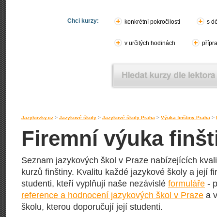
Chci kurzy:
konkrétní pokročilosti
s d
v určitých hodinách
přípr
Jazykovky.cz
>
Jazykové školy
>
Jazykové školy Praha
>
Výuka finštiny Praha
>
Firemní výuka finšt
Seznam jazykových škol v Praze nabízejících kvali
kurzů finštiny. Kvalitu každé jazykové školy a její f
studenti, kteří vyplňují naše nezávislé
formuláře
- p
reference a hodnocení jazykových škol v Praze
a v
školu, kterou doporučují její studenti.