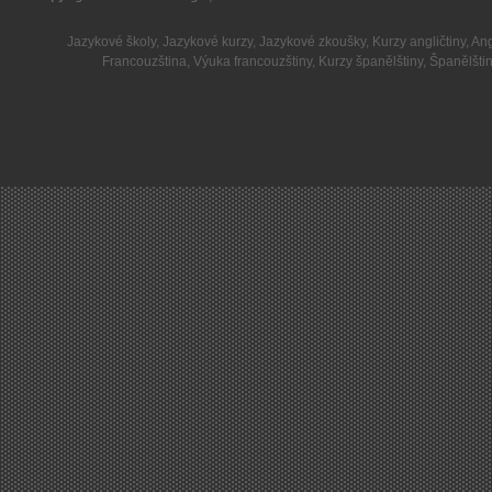
Jazykové školy
,
Jazykové kurzy
,
Jazykové zkoušky
,
Kurzy angličtiny
,
Ang
Francouzština
,
Výuka francouzštiny
,
Kurzy španělštiny
,
Španělšti