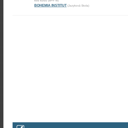
kód kurzu (M+F fir)
BOHEMIA INSTITUT
(Jazyková škola)