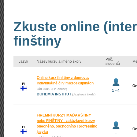
Zkuste online (inte
finštiny
Poč.
Jazyk
Název kurzu a jméno školy
Mě
studentů
Online kurz finštiny z domova:
individuálně či v mikroskupinách
FI
On
kód kurzu (Fin online)
1 – 4
BOHEMIA INSTITUT
(Jazyková škola)
FIREMNÍ KURZY MAĎARŠTINY
nebo FINŠTINY - zakázkové kurzy
obecného, obchodního i profesního
FI
On
jazyka
–