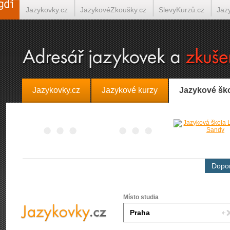
Jazykovky.cz
JazykovéZkoušky.cz
SlevyKurzů.cz
Jaz
Španělština on-line
Italština on-line
Tlumočení-Překlady.
Jazykovky.cz
Jazykové kurzy
Jazykové šk
Dopor
Místo studia