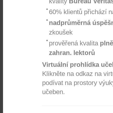
kvality
Bureau Verita
60% klientů přichází 
nadprůměrná úspěš
zkoušek
prověřená kvalita
plně
zahran. lektorů
Virtuální prohlídka uč
Klikněte na odkaz na vir
podívat na prostory výuk
učeben.