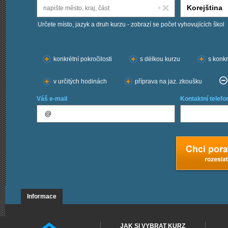
Určete místo, jazyk a druh kurzu - zobrazí se počet vyhovujících škol
Chci kurzy:
konkrétní pokročilosti
s délkou kurzu
s konkr
v určitých hodinách
příprava na jaz. zkoušku
Váš e-mail
Kontaktní telefo
Informace
JAK SI VYBRAT KURZ