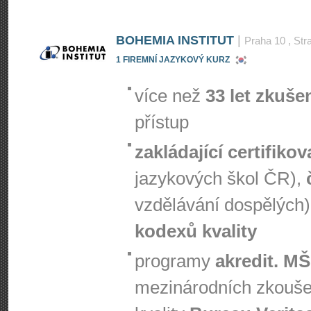
BOHEMIA INSTITUT
|
Praha 10
, Str
1 FIREMNÍ JAZYKOVÝ KURZ
více než
33 let zkuše
přístup
zakládající certifiko
jazykových škol ČR),
vzdělávání dospělých)
kodexů kvality
programy
akredit. M
mezinárodních zkouš