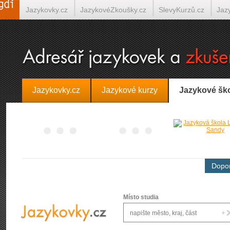
Jazykovky.cz
JazykovéZkoušky.cz
SlevyKurzů.cz
Jaz
Španělština on-line
Italština on-line
Tlumočení-Překlady.
Jazykovky.cz
Jazykové kurzy
Jazykové šk
Dopor
Místo studia