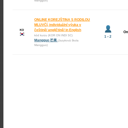
Mangguo)
ONLINE KOREJŠTINA S RODILOU
MLUVČÍ, individuální výuka v
češtině/ angličtině/ in English
KO
On
kód kurzu (KOR ON INDI SC)
1 – 2
Mangguo 芒果
(Jazyková škola
Mangguo)