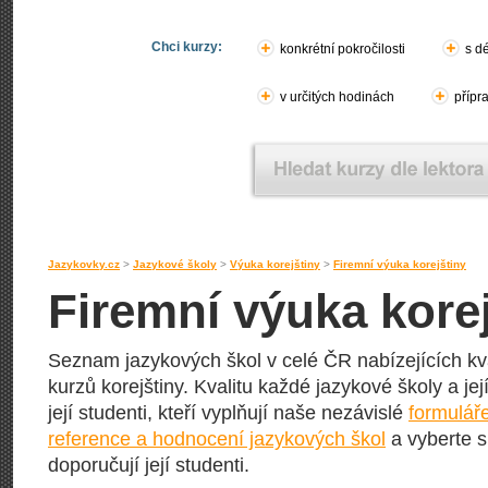
Chci kurzy:
konkrétní pokročilosti
s d
v určitých hodinách
přípr
Jazykovky.cz
>
Jazykové školy
>
Výuka korejštiny
>
Firemní výuka korejštiny
Firemní výuka kore
Seznam jazykových škol v celé ČR nabízejících kva
kurzů korejštiny. Kvalitu každé jazykové školy a jej
její studenti, kteří vyplňují naše nezávislé
formulář
reference a hodnocení jazykových škol
a vyberte s
doporučují její studenti.