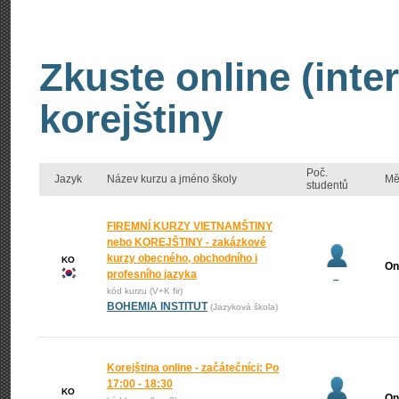
Zkuste online (inte
korejštiny
Poč.
Jazyk
Název kurzu a jméno školy
Mě
studentů
FIREMNÍ KURZY VIETNAMŠTINY
nebo KOREJŠTINY - zakázkové
kurzy obecného, obchodního i
KO
On
profesního jazyka
–
kód kurzu (V+K fir)
BOHEMIA INSTITUT
(Jazyková škola)
Korejština online - začátečníci: Po
17:00 - 18:30
KO
On