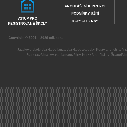
PROHLÁŠENÍ K INZERCI
PODMÍNKY UŽITÍ
VSTUP PRO
NAPSALI O NÁS
REGISTROVANÉ ŠKOLY
Copyright © 2001 – 2026
gdi, s.r.o.
Jazykové školy
,
Jazykové kurzy
,
Jazykové zkoušky
,
Kurzy angličtiny
,
Ang
Francouzština
,
Výuka francouzštiny
,
Kurzy španělštiny
,
Španělšti