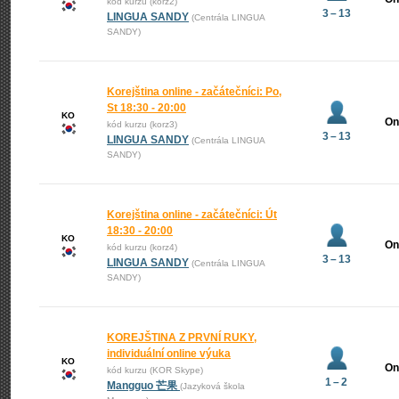
kód kurzu (korz2)
3 – 13
LINGUA SANDY
(Centrála LINGUA
SANDY)
Korejština online - začátečníci: Po,
St 18:30 - 20:00
KO
On
kód kurzu (korz3)
3 – 13
LINGUA SANDY
(Centrála LINGUA
SANDY)
Korejština online - začátečníci: Út
18:30 - 20:00
KO
On
kód kurzu (korz4)
3 – 13
LINGUA SANDY
(Centrála LINGUA
SANDY)
KOREJŠTINA Z PRVNÍ RUKY,
individuální online výuka
KO
On
kód kurzu (KOR Skype)
1 – 2
Mangguo 芒果
(Jazyková škola