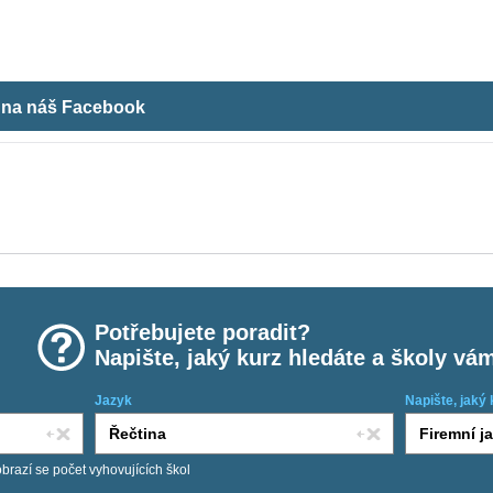
m na náš Facebook
Potřebujete poradit?
Napište, jaký kurz hledáte a školy vá
Jazyk
Napište, jaký 
obrazí se počet vyhovujících škol