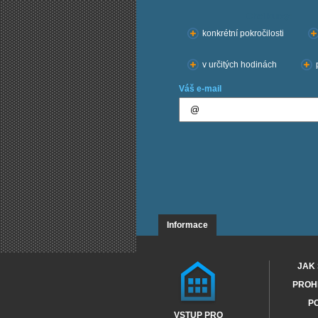
Chci kurzy:
konkrétní pokročilosti
v určitých hodinách
Váš e-mail
Informace
JAK 
PROHL
PO
VSTUP PRO