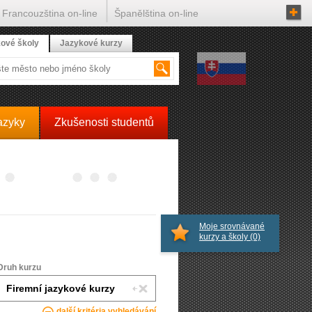
Francouzština on-line
Španělština on-line
ové školy
Jazykové kurzy
azyky
Zkušenosti studentů
Moje srovnávané
kurzy a školy
(0)
Druh kurzu
další kritéria vyhledávání