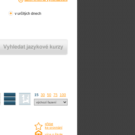
v určitých dnech
15
30
50
75
100
přidat
ke srovnání
více o škole