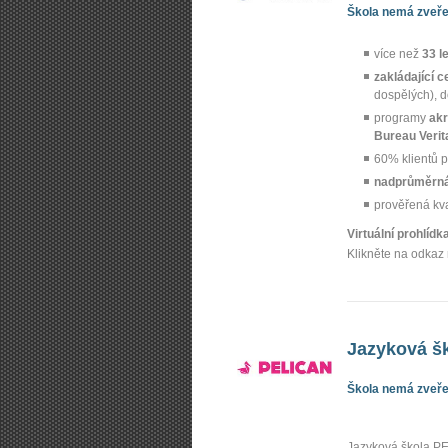
Škola nemá zveřej
více než
33 l
zakládající c
dospělých), 
programy
akr
Bureau Verit
60% klientů p
nadprůměrná
prověřená kv
Virtuální prohlíd
Klikněte na odkaz 
Jazyková šk
Škola nemá zveřej
Jazyková škola PE