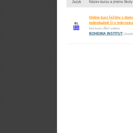
Jazyk
Název kurzu a jméno školy
Online kurz řečtiny z dom
individuálně či v mikrosk
EL
kód kurzu (Řeč online)
BOHEMIA INSTITUT
(Jazyk