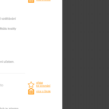
í vzdělávání
ifikátu kvality
ení učeben.
přidat
to
ke srovnání
více o škole
nách je zdarma