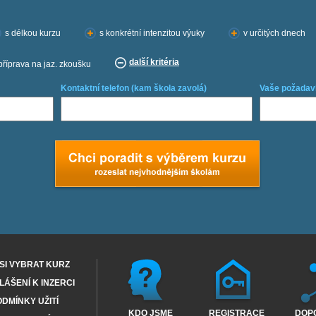
s délkou kurzu
s konkrétní intenzitou výuky
v určitých dnech
další kritéria
příprava na jaz. zkoušku
Kontaktní telefon (kam škola zavolá)
Vaše požadav
SI VYBRAT KURZ
ÁŠENÍ K INZERCI
DMÍNKY UŽITÍ
KDO JSME
REGISTRACE
DOP