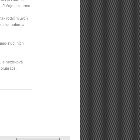
ou či čajem zdarma.
, tak rodilí mluvčí)
 ke studentům a
imo-studijních
iťuje nezisková
polupráce,