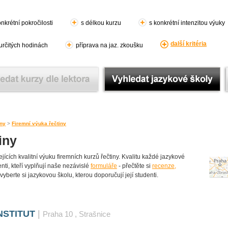
nkrétní pokročilosti
s délkou kurzu
s konkrétní intenzitou výuky
další kritéria
 určitých hodinách
příprava na jaz. zkoušku
iny
>
Firemní výuka řečtiny
iny
cích kvalitní výuku firemních kurzů řečtiny. Kvalitu každé jazykové
enti, kteří vyplňují naše nezávislé
formuláře
- přečtěte si
recenze,
vyberte si jazykovou školu, kterou doporučují její studenti.
NSTITUT
|
Praha 10
, Strašnice