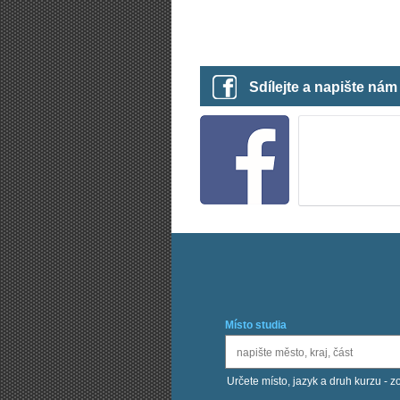
Sdílejte a napište ná
Místo studia
Určete místo, jazyk a druh kurzu - z