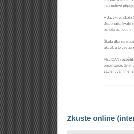
internetové připoj
V Jazykové škol
disponující kvalit
ochota učit podle 
Škola dbá na maxim
aktivit, a to vše 
PELICAN
rozběhl
organizace. Snahou
začleňování menši
Zkuste online (inte