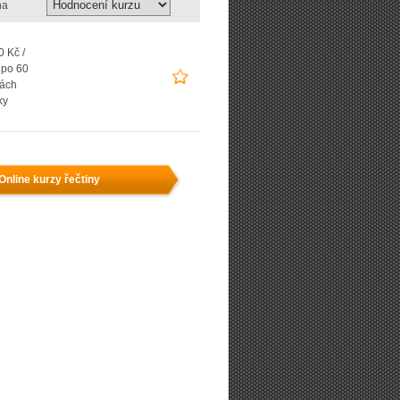
na
 Kč /
 po 60
ách
ky
Online kurzy řečtiny