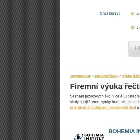
Chci kurzy:
ko
v
Jazykovky.cz
>
Jazykové školy
>
Výuka řečt
Firemní výuka řečt
Seznam jazykových škol v celé ČR nabízejí
školy a její firemní výuky hodnotí její stud
reference a hodnocení jazykových škol
a 
BOHEMIA I