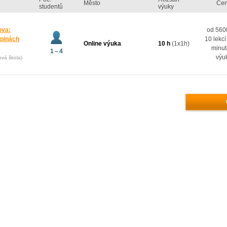
Město
Ce
studentů
výuky
ova:
od 5600
upinách
10 lekcí
Online výuka
10 h
(1x1h)
minut
1 – 4
výu
ová škola)