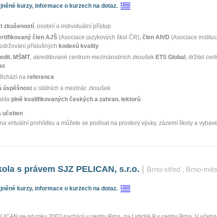
něné kurzy, informace o kurzech na dotaz.
et zkušeností
, osobní a individuální přístup
ertifikovaný člen AJŠ
(Asociace jazykových škol ČR),
člen AIVD
(Asociace instituc
dodržování příslušných
kodexů kvality
edit. MŠMT
, akreditované centrum mezinárodních zkoušek
ETS Global
, držitel cert
as
řichází na
reference
 úspěšnost
u státních a mezinár. zkoušek
alita
plně kvalifikovaných českých a zahran. lektorů
ka učeben
na virtuální prohlídku a můžete se podívat na prostory výuky, zázemí školy a vybav
ola s právem SJZ PELICAN, s.r.o.
|
Brno-střed
, Brno-měs
něné kurzy, informace o kurzech na dotaz.
LICAN se od roku 2002 nachází v centru Brna, na Lidické 9 v centru Brna. V učeb