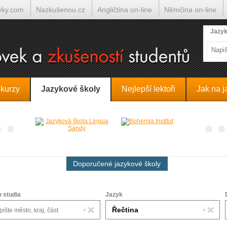
yky.com
Nazkušenou.cz
Angličtina on-line
Němčina on-line
lumočí.cz
Jazyk
 kurzy
Jazykové školy
Nejlepší lektoři
Jak na j
Doporučené jazykové školy
o studia
Jazyk