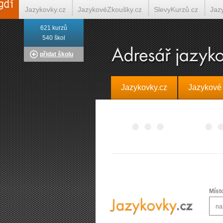
Jazykovky.cz
JazykovéZkoušky.cz
SlevyKurzů.cz
Jaz
621 kurzů
Italština on-line
Tlumočení-Překlady.cz
Překládá.cz
T
540 škol
přidat školu
Jazykovky.cz
Jazykové
Míst