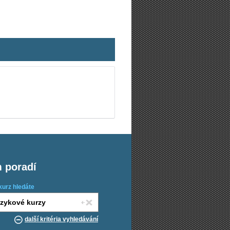
m poradí
kurz hledáte
další kritéria vyhledávání