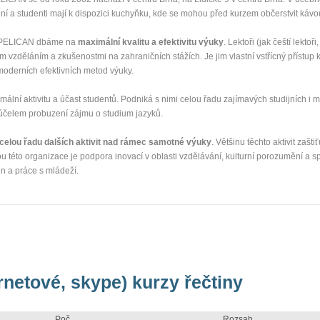
ení a studenti mají k dispozici kuchyňku, kde se mohou před kurzem občerstvit káv
e PELICAN dbáme na
maximální kvalitu a efektivitu výuky
. Lektoři (jak čeští lektoři
ním vzděláním a zkušenostmi na zahraničních stážích. Je jim vlastní vstřícný přístup
moderních efektivních metod výuky.
ální aktivitu a účast studentů. Podniká s nimi celou řadu zajímavých studijních i m
za účelem probuzení zájmu o studium jazyků.
 celou řadu dalších aktivit nad rámec samotné výuky
. Většinu těchto aktivit zašt
 této organizace je podpora inovací v oblasti vzdělávání, kulturní porozumění a s
n a práce s mládeží.
rnetové, skype) kurzy řečtiny
Poč.
Rozsah