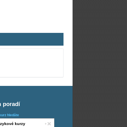
m poradí
kurz hledáte