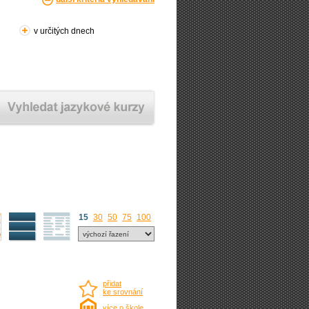
v určitých dnech
15
30
50
75
100
přidat
ke srovnání
více o škole