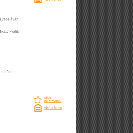
í vzdělávání
ifikátu kvality
ení učeben.
přidat
ke srovnání
více o škole