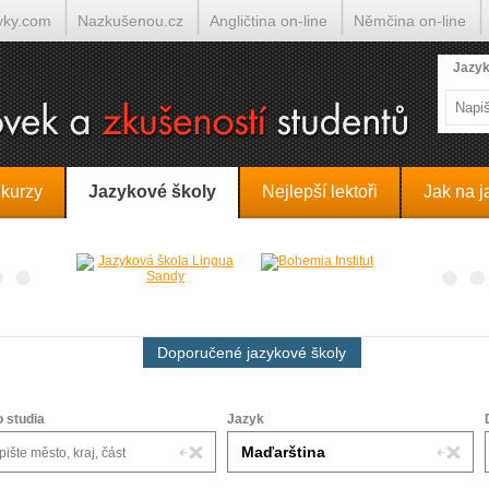
yky.com
Nazkušenou.cz
Angličtina on-line
Němčina on-line
lumočí.cz
Jazyk
 kurzy
Jazykové školy
Nejlepší lektoři
Jak na j
Doporučené jazykové školy
o studia
Jazyk