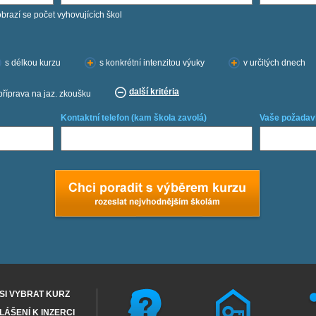
obrazí se počet vyhovujících škol
s délkou kurzu
s konkrétní intenzitou výuky
v určitých dnech
další kritéria
příprava na jaz. zkoušku
Kontaktní telefon (kam škola zavolá)
Vaše požadav
SI VYBRAT KURZ
ÁŠENÍ K INZERCI