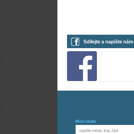
Sdílejte a napište ná
Místo studia