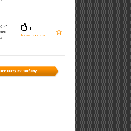
0 Kč
1
dinu
hodnocení kurzu
ky
line kurzy maďarštiny