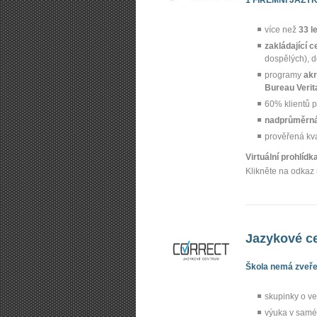
více než
33 l
zakládající c
dospělých), 
programy
akr
Bureau Verit
60% klientů p
nadprůměrná
prověřená kv
Virtuální prohlíd
Klikněte na odkaz 
Jazykové ce
Škola nemá zveřej
skupinky o ve
výuka v samé