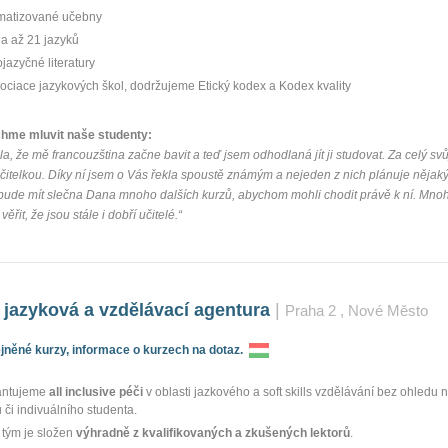
imatizované učebny
a až 21 jazyků
jazyčné literatury
ociace jazykových škol, dodržujeme Etický kodex a Kodex kvality
chme mluvit naše studenty:
a, že mě francouzština začne bavit a teď jsem odhodlaná jít ji studovat. Za celý svů
učitelkou. Díky ní jsem o Vás řekla spoustě známým a nejeden z nich plánuje nějaký
bude mít slečna Dana mnoho dalších kurzů, abychom mohli chodit právě k ní. Mnoh
věřit, že jsou stále i dobří učitelé.“
o. jazyková a vzdělávací agentura
|
Praha 2
, Nové Město
něné kurzy, informace o kurzech na dotaz.
antujeme
all inclusive
péči
v oblasti jazkového a soft skills vzdělávání bez ohledu n
 či indivuálního studenta.
 tým je složen
výhradně z kvalifikovaných a zkušených lektorů
.