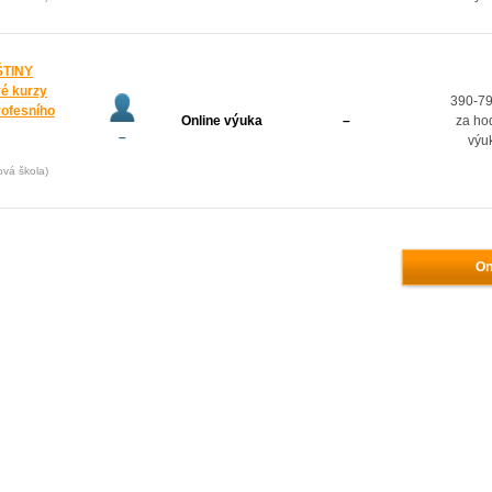
ŠTINY
é kurzy
390-79
rofesního
Online výuka
–
za ho
–
výu
ová škola)
On