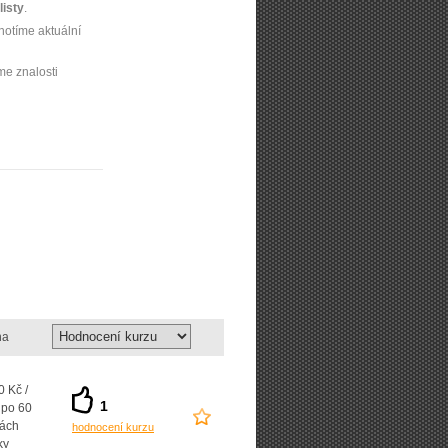
isty
.
notíme aktuální
me znalosti
na
 Kč /
1
 po 60
ách
hodnocení kurzu
ky