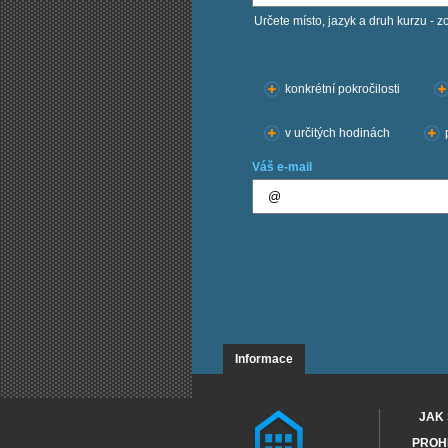
Určete místo, jazyk a druh kurzu - z
Chci kurzy:
konkrétní pokročilosti
v určitých hodinách
Váš e-mail
Informace
JAK 
PROHL