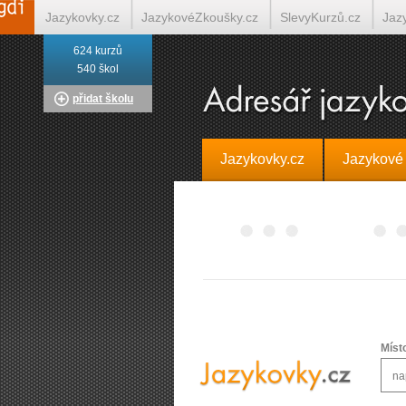
Jazykovky.cz
JazykovéZkoušky.cz
SlevyKurzů.cz
Jaz
624 kurzů
Italština on-line
Tlumočení-Překlady.cz
Překládá.cz
T
540 škol
přidat školu
Jazykovky.cz
Jazykové
Míst