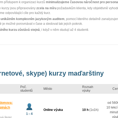
ým přístupem k organizaci kurzů
minimalizujeme časovou náročnost pro personal
 kurzy jsou připravovány
zcela na míru
požadavkům klienta, kdy objektivně vyhod
íme odpovídající cíle pro každý kurz.
e
unikátním komplexním jazykovým auditem
, pomocí kterého detailně zanalyzuje
ré je možné porovnávat v čase a sledovat tak jejich pokrok.
álního kurzu zůstává stejná
, i když v něm studují až 4 studenti.
ernetové, skype) kurzy maďarštiny
Poč.
Rozsah
Město
Ce
studentů
výuky
 domova:
od 5600
upinách
10 lekcí
Online výuka
10 h
(1x1h)
minut
1 – 4
výu
ová škola)