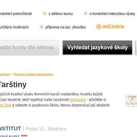
nkrétní pokročilosti
s délkou kurzu
s konkrétní intenzitou výuky
další kritéria
 určitých hodinách
příprava na jaz. zkoušku
rštiny
>
Firemní výuka maďarštiny
arštiny
ících kvalitní výuku firemních kurzů maďarštiny. Kvalitu každé
 její studenti, kteří vyplňují naše nezávislé
formuláře
- přečtěte si
ch škol
a vyberte si jazykovou školu, kterou doporučují její studenti.
NSTITUT
|
Praha 10
, Strašnice
KOVÝ KURZ