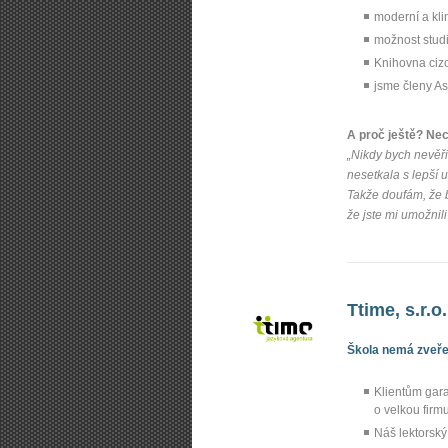
moderní a kl
možnost studi
Knihovna cizo
jsme členy As
A proč ještě? Ne
„Nikdy bych nevěřil
nesetkala s lepší 
Takže doufám, že 
že jste mi umožnili 
Ttime, s.r.
Škola nemá zveřej
Klientům gar
o velkou firmu
Náš lektorský