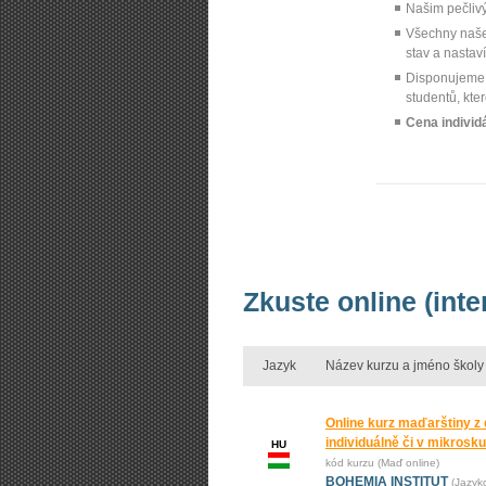
Našim pečliv
Všechny naše
stav a nastav
Disponujem
studentů, kte
Cena individ
Zkuste online (int
Jazyk
Název kurzu a jméno školy
Online kurz maďarštiny z
individuálně či v mikrosk
HU
kód kurzu (Maď online)
BOHEMIA INSTITUT
(Jazyk