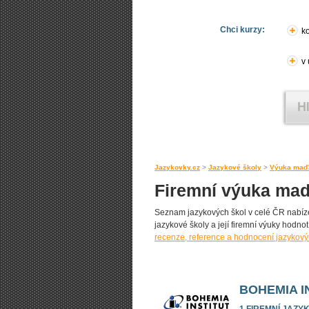
Chci kurzy:
ko
v
Jazykovky.cz
>
Jazykové školy
>
Výuka maďa
Firemní výuka maď
Seznam jazykových škol v celé ČR nabízej
jazykové školy a její firemní výuky hodnotí
recenze, reference a hodnocení jazykový
BOHEMIA I
1 FIREMNÍ JAZY