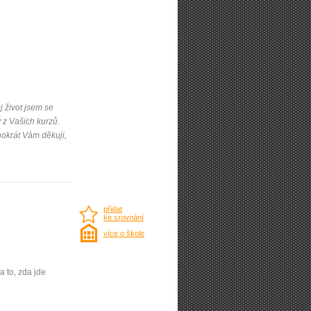
j život jsem se
 z Vašich kurzů.
okrát Vám děkuji,
přidat
ke srovnání
více o škole
a to, zda jde