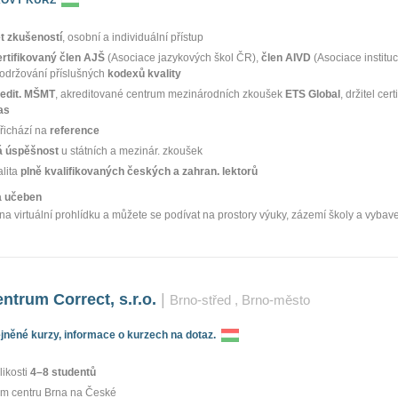
et zkušeností
, osobní a individuální přístup
ertifikovaný člen AJŠ
(Asociace jazykových škol ČR),
člen AIVD
(Asociace instituc
dodržování příslušných
kodexů kvality
edit. MŠMT
, akreditované centrum mezinárodních zkoušek
ETS Global
, držitel cert
as
řichází na
reference
 úspěšnost
u státních a mezinár. zkoušek
alita
plně kvalifikovaných českých a zahran. lektorů
ka učeben
na virtuální prohlídku a můžete se podívat na prostory výuky, zázemí školy a vybav
ntrum Correct, s.r.o.
|
Brno-střed
, Brno-město
něné kurzy, informace o kurzech na dotaz.
likosti
4–8 studentů
m centru Brna na České