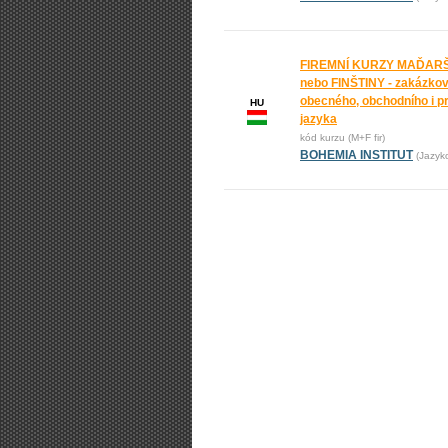
FIREMNÍ KURZY MAĎAR
nebo FINŠTINY - zakázkov
obecného, obchodního i p
HU
jazyka
kód kurzu (M+F fir)
BOHEMIA INSTITUT
(Jazyk