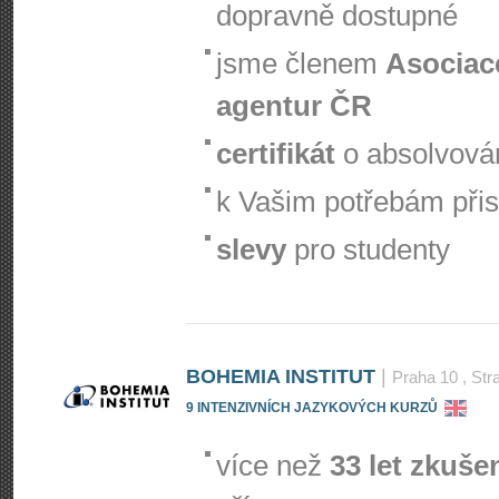
dopravně dostupné
jsme členem
Asociac
agentur ČR
certifikát
o absolvová
k Vašim potřebám při
slevy
pro studenty
BOHEMIA INSTITUT
|
Praha 10
, Str
9 INTENZIVNÍCH JAZYKOVÝCH KURZŮ
více než
33 let zkuše