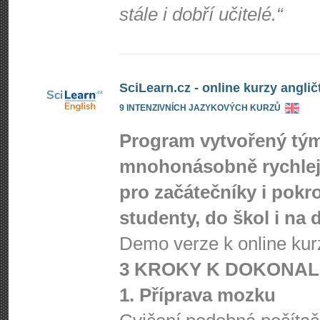
stále i dobří učitelé.“
SciLearn.cz - online kurzy anglič
9 INTENZIVNÍCH JAZYKOVÝCH KURZŮ
Program vytvořený t
mnohonásobně rychlejš
pro začátečníky i pokro
studenty, do škol i na
Demo verze k online kur
3 KROKY K DOKONAL
1. Příprava mozku