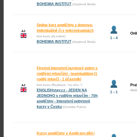
BOHEMIA INSTITUT
(Jazyková škola)
Online kurz angličtiny z domova:
individuálně či v mikroskupinách
AJ
Onl
kód kurzu (Aj online)
1 – 4
BOHEMIA INSTITUT
(Jazyková škola)
Firemní intenzivní jazykový pobyt s
rodilými mluvčími - teambuilding (1
rodilý mluvčí - 1 účastník)
Pra
kód kurzu (Realizace "na míru ")
AJ
ENGLISHstay.cz - JEDEN NA
Malá
1 – 1
JEDNOHO s rodilým mluvčím - 70h
angličtiny - Intenzivní pobytové
kurzy v Česku
(Centrála Praha)
Kurzy angličtiny v Anglii pro děti i