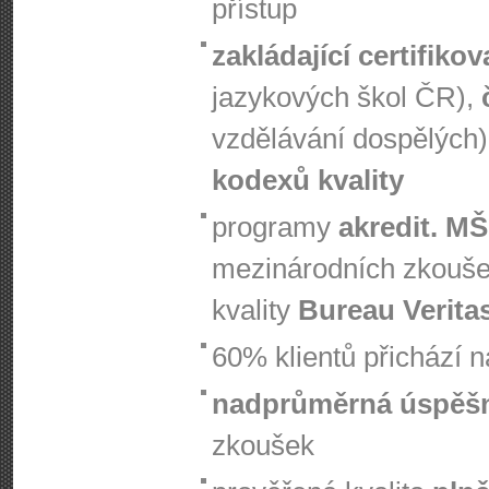
přístup
zakládající certifiko
jazykových škol ČR),
vzdělávání dospělých)
kodexů kvality
programy
akredit. M
mezinárodních zkouš
kvality
Bureau Verita
60% klientů přichází 
nadprůměrná úspěš
zkoušek