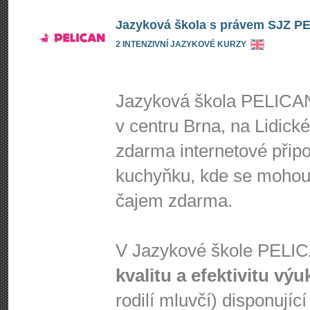
Jazyková škola s právem SJZ PEL
2 INTENZIVNÍ JAZYKOVÉ KURZY
Jazyková škola PELICAN
v centru Brna, na Lidick
zdarma internetové připoj
kuchyňku, kde se mohou 
čajem zdarma.
V Jazykové škole PEL
kvalitu a efektivitu výu
rodilí mluvčí) disponujíc