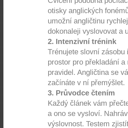
Cvičení podobná počítač
otisky anglických foném
umožní angličtinu rychlej
dokonaleji vyslovovat a 
2. Intenzivní trénink
Trénujete slovní zásobu
prostor pro překladání 
pravidel. Angličtina se 
začínáte v ní přemýšlet.
3. Průvodce čtením
Každý článek vám přečte 
a ono se vysloví. Nahrá
výslovnost. Testem zjist