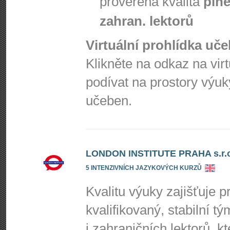
prověřená kvalita
plně
zahran. lektorů
Virtuální prohlídka uč
Klikněte na odkaz na vir
podívat na prostory výuk
učeben.
LONDON INSTITUTE PRAHA s.r.o
5 INTENZIVNÍCH JAZYKOVÝCH KURZŮ
Kvalitu výuky zajišťuje p
kvalifikovaný, stabilní t
i zahraničních lektorů, 