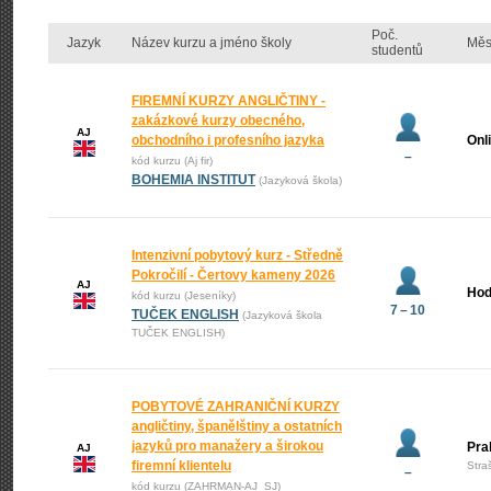
Poč.
Jazyk
Název kurzu a jméno školy
Měs
studentů
FIREMNÍ KURZY ANGLIČTINY -
zakázkové kurzy obecného,
AJ
obchodního i profesního jazyka
Onl
–
kód kurzu (Aj fir)
BOHEMIA INSTITUT
(Jazyková škola)
Intenzivní pobytový kurz - Středně
Pokročilí - Čertovy kameny 2026
AJ
Hod
kód kurzu (Jeseníky)
7 – 10
TUČEK ENGLISH
(Jazyková škola
TUČEK ENGLISH)
POBYTOVÉ ZAHRANIČNÍ KURZY
angličtiny, španělštiny a ostatních
jazyků pro manažery a širokou
Pra
AJ
firemní klientelu
Stra
–
kód kurzu (ZAHRMAN-AJ_SJ)