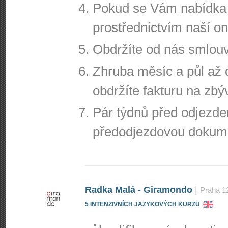
Pokud se Vám nabídka l
prostřednictvím naší o
Obdržíte od nás smlouv
Zhruba měsíc a půl až
obdržíte fakturu na zbý
Pár týdnů před odjezd
předodjezdovou dokum
Radka Malá - Giramondo
|
Praha 1
5 INTENZIVNÍCH JAZYKOVÝCH KURZŮ