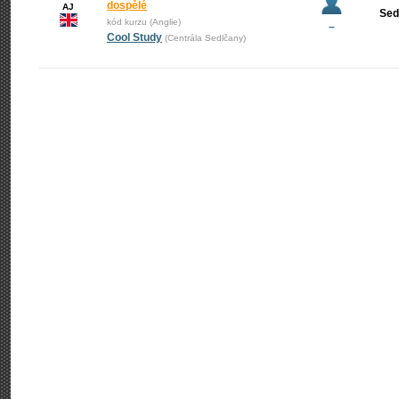
dospělé
AJ
Sed
kód kurzu (Anglie)
–
Cool Study
(Centrála Sedlčany)