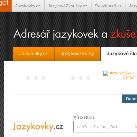
Jazykovky.cz
JazykovéZkoušky.cz
SlevyKurzů.cz
Jaz
Španělština on-line
Italština on-line
Tlumočení-Překlady.
Jazykovky.cz
Jazykové kurzy
Jazykové šk
Dopor
Místo studia