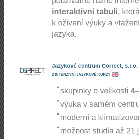
používáme různé interne
interaktivní tabul
i, kte
k oživení výuky a vtažení
jazyka.
Jazykové centrum Correct, s.r.o.
2 INTENZIVNÍ JAZYKOVÉ KURZY
skupinky o velikosti
4–
výuka v samém centr
moderní a klimatizov
možnost studia až 21 