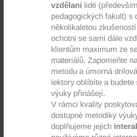
vzdělaní
lidé (předevší
pedagogických fakult) s 
několikaletou zkušeností
ochotni se sami dále vzdě
klientům maximum ze se
materiálů. Zapomeňte na
metodu a úmorná drilová 
lektory oblíbíte a budete
výuky přinášejí.
V rámci kvality poskyto
dostupné metodiky výuk
doplňujeme jejich
intera