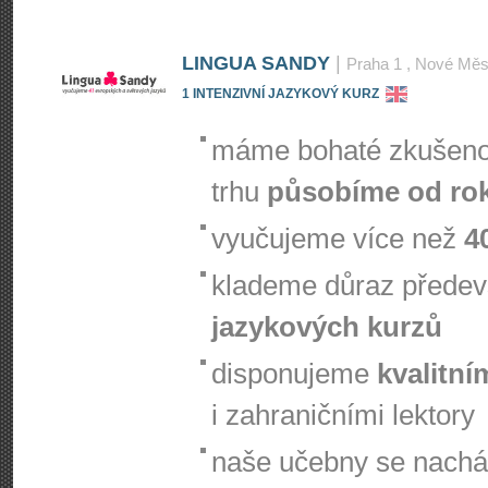
LINGUA SANDY
|
Praha 1
, Nové Měs
1 INTENZIVNÍ JAZYKOVÝ KURZ
máme bohaté zkušenos
trhu
působíme od ro
vyučujeme více než
4
klademe důraz přede
jazykových kurzů
disponujeme
kvalitní
i zahraničními lektory
naše učebny se nachá