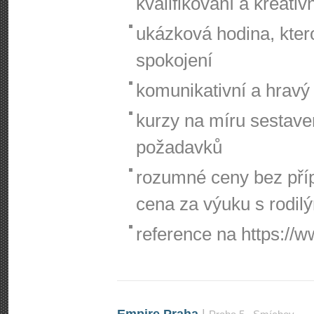
kvalifikovaní a kreativn
ukázková hodina, ktero
spokojení
komunikativní a hravý 
kurzy na míru sestave
požadavků
rozumné ceny bez příp
cena za výuku s rodil
reference na https://w