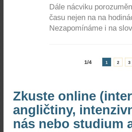
Dále nácviku porozumě
času nejen na na hodinác
Nezapomínáme i na slovn
1/4
1
2
3
Zkuste online (inte
angličtiny, intenzi
nás nebo studium an