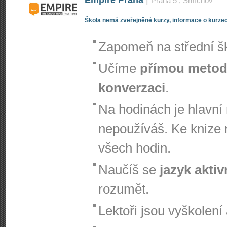
Empire Praha
|
Praha 5
, Smíchov
Škola nemá zveřejněné kurzy, informace o kurzec
Zapomeň na střední šk
Učíme
přímou meto
konverzaci
.
Na hodinách je hlavní
nepoužíváš. Ke knize
všech hodin.
Naučíš se
jazyk akti
rozumět.
Lektoři jsou vyškolení 