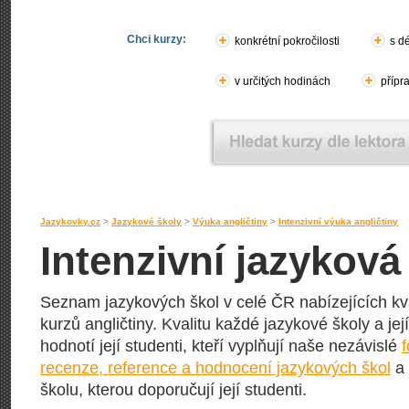
Chci kurzy:
konkrétní pokročilosti
s d
v určitých hodinách
přípr
Jazykovky.cz
>
Jazykové školy
>
Výuka angličtiny
>
Intenzivní výuka angličtiny
Intenzivní jazyková
Seznam jazykových škol v celé ČR nabízejících kva
kurzů angličtiny. Kvalitu každé jazykové školy a jej
hodnotí její studenti, kteří vyplňují naše nezávislé
recenze, reference a hodnocení jazykových škol
a 
školu, kterou doporučují její studenti.