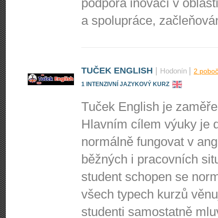
podpora inovací v oblast
a spolupráce, začleňová
TUČEK ENGLISH
|
|
Hodonín
2 pobo
1 INTENZIVNÍ JAZYKOVÝ KURZ
Tuček English je zaměřen
Hlavním cílem výuky je d
normálně fungovat v ang
běžných i pracovních situ
student schopen se norm
všech typech kurzů věn
studenti samostatně mluv