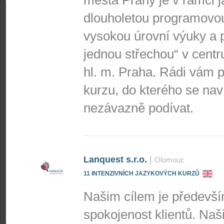
města Prahy je v rámci j
dlouholetou programovo
vysokou úrovní výuky a p
jednou střechou“ v centr
hl. m. Praha. Rádi vá
kurzu, do kterého se nav
nezávazně podívat.
Lanquest s.r.o.
|
Olomouc
11 INTENZIVNÍCH JAZYKOVÝCH KURZŮ
Našim cílem je předevš
spokojenost klientů. Naši