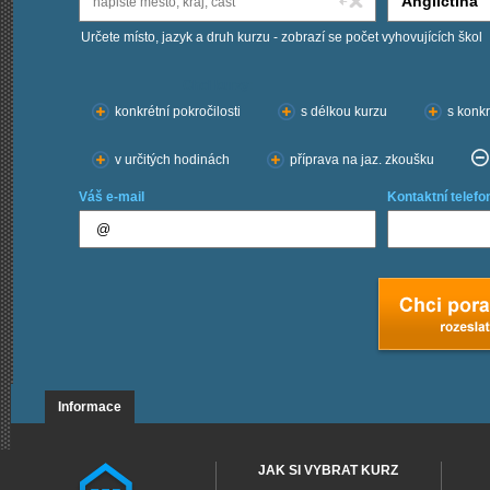
Určete místo, jazyk a druh kurzu - zobrazí se počet vyhovujících škol
Chci kurzy:
konkrétní pokročilosti
s délkou kurzu
s konkr
v určitých hodinách
příprava na jaz. zkoušku
Váš e-mail
Kontaktní telefo
Informace
JAK SI VYBRAT KURZ