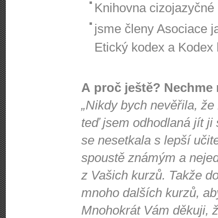
Knihovna cizojazyčné l
jsme členy Asociace j
Etický kodex a Kodex k
A proč ještě? Nechme 
„Nikdy bych nevěřila, že
teď jsem odhodlaná jít ji
se nesetkala s lepší učit
spoustě známým a nejede
z Vašich kurzů. Takže d
mnoho dalších kurzů, ab
Mnohokrát Vám děkuji, že