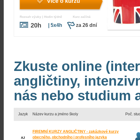
Více o kurzu
Rozsah výuky | Hodin týdně
Kurz začíná
20h
| 5x4h
za 26 dní
Zkuste online (inte
angličtiny, intenzi
nás nebo studium an
Jazyk
Název kurzu a jméno školy
Poč. stu
FIREMNÍ KURZY ANGLIČTINY - zakázkové kurzy
obecného, obchodního i profesního jazyka
AJ