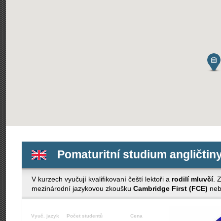
Pomaturitní studium angličtiny
V kurzech vyučují kvalifikovaní čeští lektoři a
rodilí mluvčí
. 
mezinárodní jazykovou zkoušku
Cambridge First (FCE)
ne
Vyuč. jazyk
Počet studentů
Cena