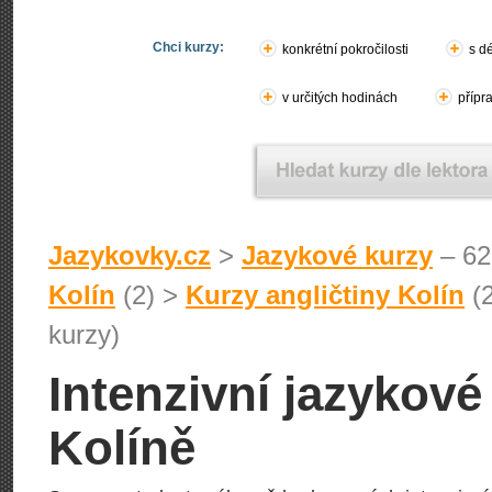
Chci kurzy:
konkrétní pokročilosti
s d
v určitých hodinách
přípr
Jazykovky.cz
>
Jazykové kurzy
– 62
Kolín
(2) >
Kurzy angličtiny Kolín
(
kurzy)
Intenzivní jazykové
Kolíně