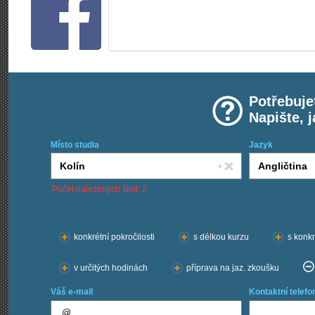
Potřebuje
Napište, 
Místo studia
Jazyk
Počet nalezených škol: 2
Chci kurzy:
konkrétní pokročilosti
s délkou kurzu
s konkr
v určitých hodinách
příprava na jaz. zkoušku
Váš e-mail
Kontaktní telefo