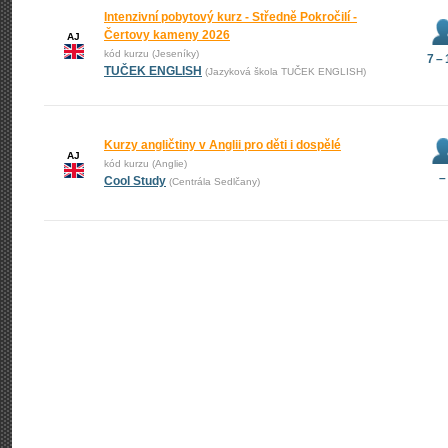
Intenzivní pobytový kurz - Středně Pokročilí -
Čertovy kameny 2026
AJ
kód kurzu (Jeseníky)
7 –
TUČEK ENGLISH
(Jazyková škola TUČEK ENGLISH)
Kurzy angličtiny v Anglii pro děti i dospělé
AJ
kód kurzu (Anglie)
–
Cool Study
(Centrála Sedlčany)