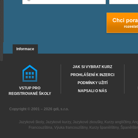
Informace
JAK SI VYBRAT KURZ
PROHLÁŠENÍ K INZERCI
PODMÍNKY UŽITÍ
VSTUP PRO
NAPSALI O NÁS
REGISTROVANÉ ŠKOLY
Copyright © 2001 – 2026
gdi, s.r.o.
Jazykové školy
,
Jazykové kurzy
,
Jazykové zkoušky
,
Kurzy angličtiny
,
Ang
Francouzština
,
Výuka francouzštiny
,
Kurzy španělštiny
,
Španělšti