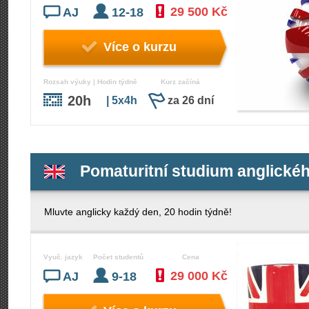
29 500 Kč
AJ
12-18
Více o kurzu
Rozsah výuky | Hodin týdně
Kurz začíná
20h
| 5x4h
za 26 dní
Pomaturitní studium anglické
Mluvte anglicky každý den, 20 hodin týdně!
Vyuč. jazyk
Počet studentů
Cena
29 000 Kč
AJ
9-18