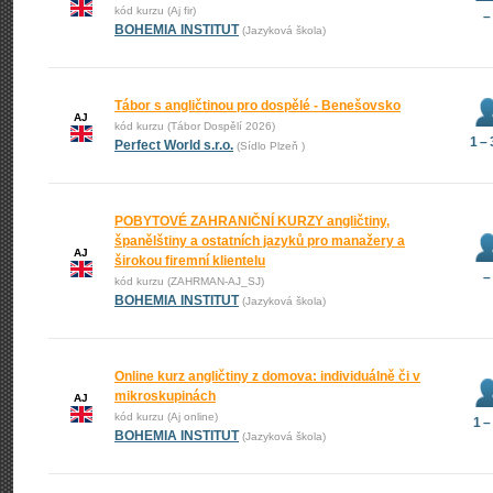
kód kurzu (Aj fir)
–
BOHEMIA INSTITUT
(Jazyková škola)
Tábor s angličtinou pro dospělé - Benešovsko
AJ
kód kurzu (Tábor Dospělí 2026)
1 –
Perfect World s.r.o.
(Sídlo Plzeň )
POBYTOVÉ ZAHRANIČNÍ KURZY angličtiny,
španělštiny a ostatních jazyků pro manažery a
AJ
širokou firemní klientelu
–
kód kurzu (ZAHRMAN-AJ_SJ)
BOHEMIA INSTITUT
(Jazyková škola)
Online kurz angličtiny z domova: individuálně či v
mikroskupinách
AJ
kód kurzu (Aj online)
1 –
BOHEMIA INSTITUT
(Jazyková škola)