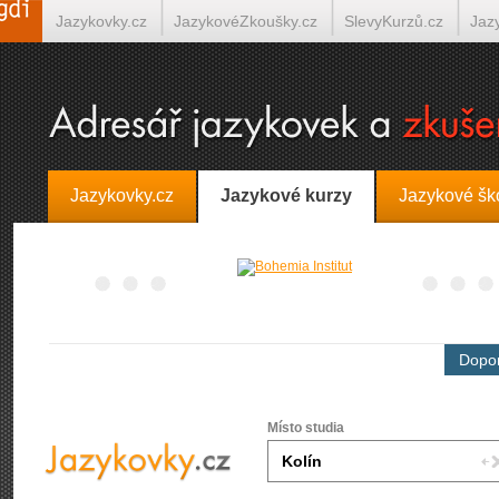
Jazykovky.cz
JazykovéZkoušky.cz
SlevyKurzů.cz
Jaz
Španělština on-line
Italština on-line
Tlumočení-Překlady.
Jazykovky.cz
Jazykové kurzy
Jazykové šk
Dopor
Místo studia