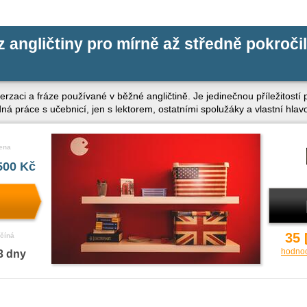
z angličtiny pro mírně až středně pokroči
zaci a fráze používané v běžné angličtině. Je jedinečnou příležitostí 
 práce s učebnicí, jen s lektorem, ostatními spolužáky a vlastní hlavo
ena
500 Kč
35
číná
hodno
3 dny