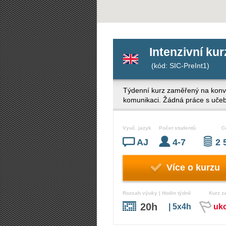
Intenzivní kur
(kód: SIC-PreInt1)
Týdenní kurz zaměřený na konverz
komunikaci. Žádná práce s učebni
Vyuč. jazyk
Počet studentů
C
AJ
4-7
2 
Více o kurzu
Rozsah výuky | Hodin týdně
Kurz z
20h
| 5x4h
uk