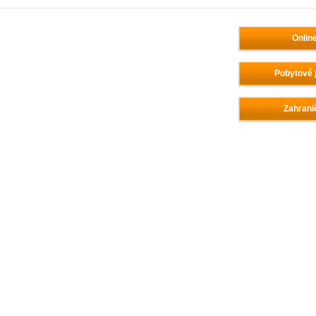
Onlin
Pobytové 
Zahrani