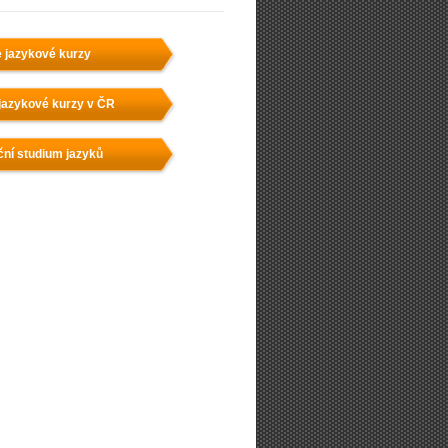
e jazykové kurzy
jazykové kurzy v ČR
ční studium jazyků