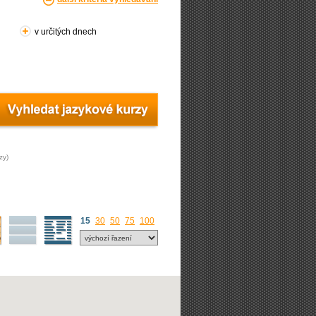
v určitých dnech
zy)
15
30
50
75
100