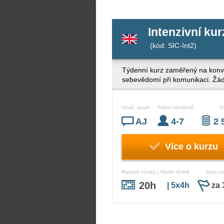
Intenzivní kur
(kód: SIC-Int2)
Týdenní kurz zaměřený na konver
sebevědomí při komunikaci. Žádná
Vyuč. jazyk
Počet studentů
C
AJ
4-7
2 
Více o kurzu
Rozsah výuky | Hodin týdně
Kurz za
20h
| 5x4h
za 