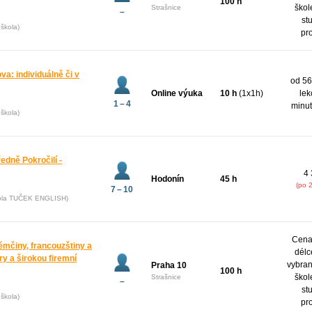
100 h
škol
Strašnice
–
st
škola)
pr
va: individuálně či v
od 56
Online výuka
10 h
(1x1h)
lek
1 – 4
minut
škola)
ředně Pokročilí -
4 
Hodonín
45 h
(po 
7 – 10
kola TUČEK ENGLISH)
Cena 
ěmčiny, francouzštiny a
délc
y a širokou firemní
vybran
Praha 10
100 h
škol
Strašnice
–
st
škola)
pr