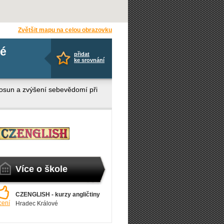
Zvětšit mapu na celou obrazovku
lé
přidat
ke srovnání
 posun a zvýšení sebevědomí při
Více o škole
CZENGLISH - kurzy angličtiny
cení
Hradec Králové