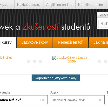
yky.com
Nazkušenou.cz
Angličtina on-line
Němčina on-line
lumočí.cz
Jazyk
 kurzy
Jazykové školy
Nejlepší lektoři
Jak na j
Doporučené jazykové školy
o studia
Jazyk