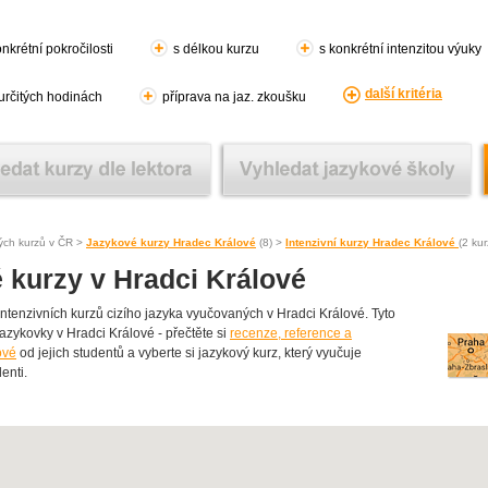
nkrétní pokročilosti
s délkou kurzu
s konkrétní intenzitou výuky
další kritéria
 určitých hodinách
příprava na jaz. zkoušku
ých kurzů v ČR >
Jazykové kurzy Hradec Králové
(8) >
Intenzivní kurzy Hradec Králové
(2 kur
é kurzy v Hradci Králové
enzivních kurzů cizího jazyka vyučovaných v Hradci Králové. Tyto
 jazykovky v Hradci Králové - přečtěte si
recenze, reference a
ové
od jejich studentů a vyberte si jazykový kurz, který vyučuje
enti.