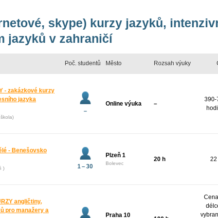
ernetové, skype) kurzy jazyků, intenzi
 jazyků v zahraničí
Poč. studentů
Město
Rozsah výuky
 - zakázkové kurzy
esního jazyka
390-
Online výuka
–
hodi
–
škola)
pělé - Benešovsko
Plzeň 1
20 h
22
Bolevec
1 – 30
ň )
Cena 
Y angličtiny,
délc
yků pro manažery a
vybran
Praha 10