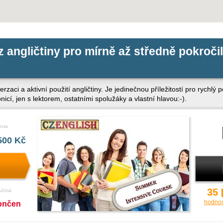
z angličtiny pro mírně až středně pokroči
aci a aktivní použití angličtiny. Je jedinečnou příležitostí pro rychlý
cí, jen s lektorem, ostatními spolužáky a vlastní hlavou:-).
ena
500 Kč
35
ačíná
hodno
ončen