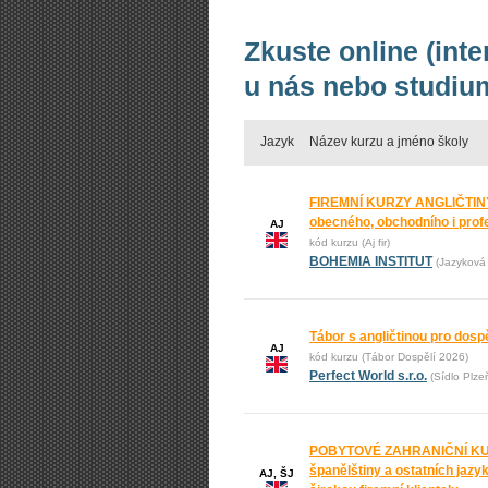
Zkuste online (int
u nás nebo studium
Jazyk
Název kurzu a jméno školy
FIREMNÍ KURZY ANGLIČTINY
obecného, obchodního i prof
AJ
kód kurzu (Aj fir)
BOHEMIA INSTITUT
(Jazyková 
Tábor s angličtinou pro dos
AJ
kód kurzu (Tábor Dospělí 2026)
Perfect World s.r.o.
(Sídlo Plze
POBYTOVÉ ZAHRANIČNÍ KURZ
španělštiny a ostatních jaz
AJ, ŠJ