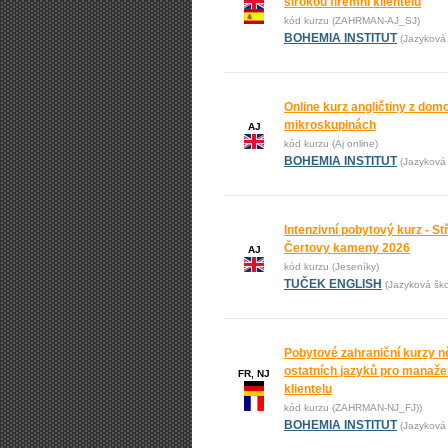
širokou firemní klientelu
kód kurzu (ZAHRMAN-AJ_SJ)
BOHEMIA INSTITUT
(Jazyková 
Online kurz angličtiny z domo
mikroskupinách
AJ
kód kurzu (Aj online)
BOHEMIA INSTITUT
(Jazyková 
Intenzivní pobytový kurz - St
Čertovy kameny 2026
AJ
kód kurzu (Jeseníky)
TUČEK ENGLISH
(Jazyková š
Pobytové zahraniční kurzy n
ostatních jazyků pro manažer
FR, NJ
klientelu
kód kurzu (ZAHRMAN-NJ_FJ))
BOHEMIA INSTITUT
(Jazyková 