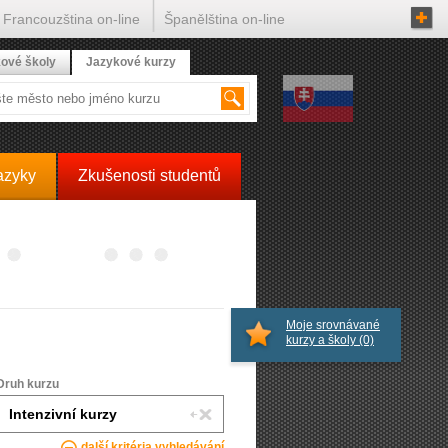
Francouzština on-line
Španělština on-line
ové školy
Jazykové kurzy
azyky
Zkušenosti studentů
Moje srovnávané
kurzy a školy
(0)
Druh kurzu
další kritéria vyhledávání