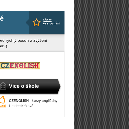
lé
přidat
ke srovnání
pro rychlý posun a zvýšení
u:-).
Více o škole
CZENGLISH - kurzy angličtiny
cení
Hradec Králové