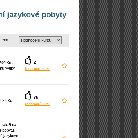
vní jazykové pobyty
Cena
2
790 Kč za
nu výuky
hodnocení kurzu
76
 989 Kč
hodnocení kurzu
záleží na
e pobytu,
é jazykové