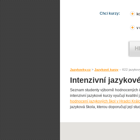
Chci kurzy:
ko
v
Jazykovky.cz
>
Jazykové kurzy
– 622 jazykov
Intenzivní jazykov
Seznam studenty výborně hodnocených int
intenzivní jazykové kurzy vyučují kvalitní
hodnocení jazykových škol v Hradci Král
jazyková škola, kterou doporučují její stud