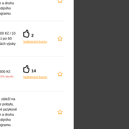
e a druhu
udijního
ogramu.
00 Kč / 10
2
cí po 60
hodnocení kurzu
ách výuky
14
300 Kč
25% slevě)
hodnocení kurzu
záleží na
e pobytu,
é jazykové
e a druhu
udijního
ogramu.