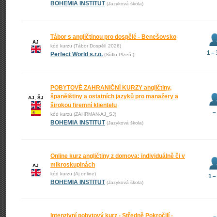
BOHEMIA INSTITUT
(Jazyková škola)
Tábor s angličtinou pro dospělé - Benešovsko
AJ
kód kurzu (Tábor Dospělí 2026)
1 –
Perfect World s.r.o.
(Sídlo Plzeň )
POBYTOVÉ ZAHRANIČNÍ KURZY angličtiny,
španělštiny a ostatních jazyků pro manažery a
AJ, ŠJ
širokou firemní klientelu
–
kód kurzu (ZAHRMAN-AJ_SJ)
BOHEMIA INSTITUT
(Jazyková škola)
Online kurz angličtiny z domova: individuálně či v
mikroskupinách
AJ
kód kurzu (Aj online)
1 –
BOHEMIA INSTITUT
(Jazyková škola)
Intenzivní pobytový kurz - Středně Pokročilí -