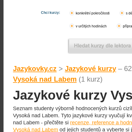
Chci kurzy:
konkrétní pokročilosti
s d
v určitých hodinách
přípr
Jazykovky.cz
>
Jazykové kurzy
– 62
Vysoká nad Labem
(1 kurz)
Jazykové kurzy Vy
Seznam studenty výborně hodnocených kurzů cizí
Vysoká nad Labem. Tyto jazykové kurzy vyučují kv
nad Labem - přečtěte si
recenze, reference a hodn
Vysoká nad Labem
od jejich studentů a vyberte si 