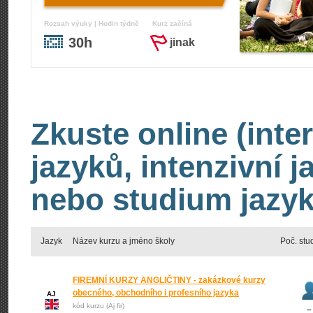
Rozsah výuky | Hodin týdně
Kurz začíná
30h
jinak
Zkuste online (inte
jazyků, intenzivní 
nebo studium jazyk
Jazyk
Název kurzu a jméno školy
Poč. stu
FIREMNÍ KURZY ANGLIČTINY - zakázkové kurzy
obecného, obchodního i profesního jazyka
AJ
kód kurzu (Aj fir)
–