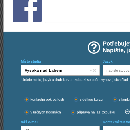
Potřebuje
Napište, 
Místo studia
Jazyk
Určete místo, jazyk a druh kurzu - zobrazí se počet vyhovujících škol
Chci kurzy:
konkrétní pokročilosti
s délkou kurzu
s konkr
v určitých hodinách
příprava na jaz. zkoušku
Váš e-mail
Kontaktní telefo