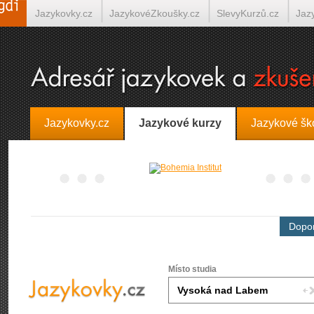
Jazykovky.cz
JazykovéZkoušky.cz
SlevyKurzů.cz
Jaz
Španělština on-line
Italština on-line
Tlumočení-Překlady.
Jazykovky.cz
Jazykové kurzy
Jazykové šk
Dopor
Místo studia