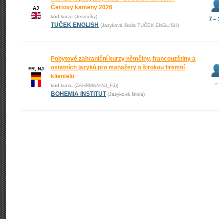
Čertovy kameny 2026
AJ
kód kurzu (Jeseníky)
7 –
TUČEK ENGLISH
(Jazyková škola TUČEK ENGLISH)
Pobytové zahraniční kurzy němčiny, francouzštiny a
ostatních jazyků pro manažery a širokou firemní
FR, NJ
klientelu
–
kód kurzu (ZAHRMAN-NJ_FJ))
BOHEMIA INSTITUT
(Jazyková škola)