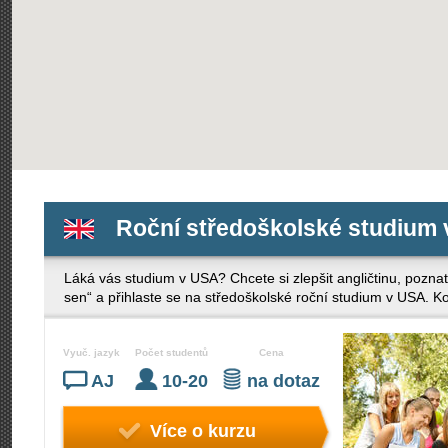
Roční středoškolské studium
Láká vás studium v USA? Chcete si zlepšit angličtinu, poznat
sen“ a přihlaste se na středoškolské roční studium v USA. K
Vyuč. jazyk
Počet studentů
Cena
AJ
10-20
na dotaz
Více o kurzu