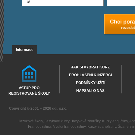
Informace
JAK SI VYBRAT KURZ
PROHLÁŠENÍ K INZERCI
PODMÍNKY UŽITÍ
VSTUP PRO
NAPSALI O NÁS
REGISTROVANÉ ŠKOLY
Copyright © 2001 – 2026
gdi, s.r.o.
Jazykové školy
,
Jazykové kurzy
,
Jazykové zkoušky
,
Kurzy angličtiny
,
Ang
Francouzština
,
Výuka francouzštiny
,
Kurzy španělštiny
,
Španělšti