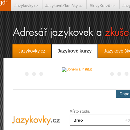
Jazykovky.cz
JazykovéZkoušky.cz
SlevyKurzů.cz
Jaz
Španělština on-line
Italština on-line
Tlumočení-Překlady.
Jazykovky.cz
Jazykové kurzy
Jazykové šk
Dopor
Místo studia