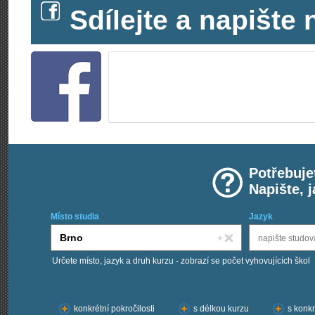
Sdílejte a napišt
Potřebuje
Napište, 
Místo studia
Jazyk
Určete místo, jazyk a druh kurzu - zobrazí se počet vyhovujících škol
Chci kurzy:
konkrétní pokročilosti
s délkou kurzu
s konkr