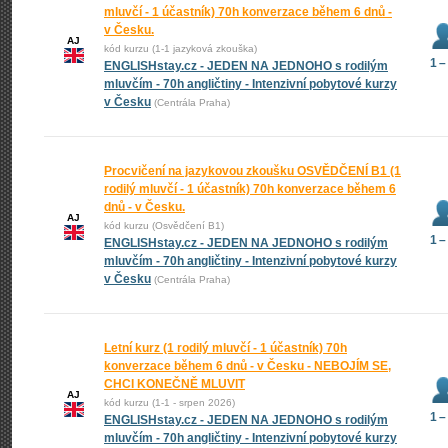
mluvčí - 1 účastník) 70h konverzace během 6 dnů -
v Česku.
AJ
kód kurzu (1-1 jazyková zkouška)
1 –
ENGLISHstay.cz - JEDEN NA JEDNOHO s rodilým
mluvčím - 70h angličtiny - Intenzivní pobytové kurzy
v Česku
(Centrála Praha)
Procvičení na jazykovou zkoušku OSVĚDČENÍ B1 (1
rodilý mluvčí - 1 účastník) 70h konverzace během 6
dnů - v Česku.
AJ
kód kurzu (Osvědčení B1)
1 –
ENGLISHstay.cz - JEDEN NA JEDNOHO s rodilým
mluvčím - 70h angličtiny - Intenzivní pobytové kurzy
v Česku
(Centrála Praha)
Letní kurz (1 rodilý mluvčí - 1 účastník) 70h
konverzace během 6 dnů - v Česku - NEBOJÍM SE,
CHCI KONEČNĚ MLUVIT
AJ
kód kurzu (1-1 - srpen 2026)
1 –
ENGLISHstay.cz - JEDEN NA JEDNOHO s rodilým
mluvčím - 70h angličtiny - Intenzivní pobytové kurzy