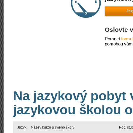
Jaz
Oslovte 
Pomocí
formu
pomohou vám 
Na jazykový pobyt 
jazykovou školou o
Jazyk
Název kurzu a jméno školy
Poč. stu