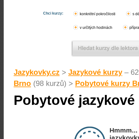
Chci kurzy:
konkrétní pokročilosti
s d
v určitých hodinách
přípr
Jazykovky.cz
>
Jazykové kurzy
– 62
Brno
(98 kurzů) >
Pobytové kurzy B
Pobytové jazykové 
Hmmm... 
jazykovky