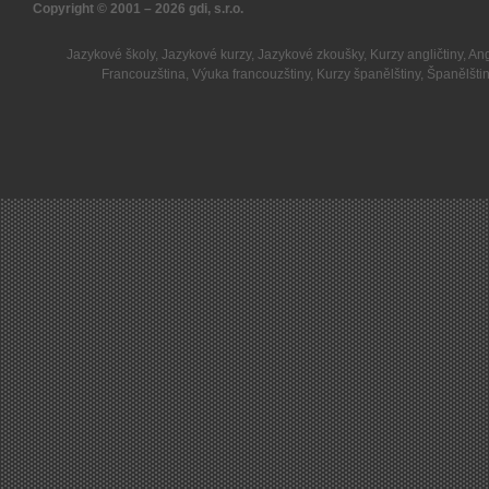
Copyright © 2001 – 2026
gdi, s.r.o.
Jazykové školy
,
Jazykové kurzy
,
Jazykové zkoušky
,
Kurzy angličtiny
,
Ang
Francouzština
,
Výuka francouzštiny
,
Kurzy španělštiny
,
Španělšti