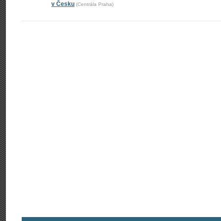
v Česku
(Centrála Praha)