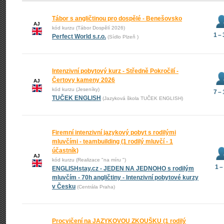
Tábor s angličtinou pro dospělé - Benešovsko
AJ
kód kurzu (Tábor Dospělí 2026)
1 –
Perfect World s.r.o.
(Sídlo Plzeň )
Intenzivní pobytový kurz - Středně Pokročilí -
Čertovy kameny 2026
AJ
kód kurzu (Jeseníky)
7 –
TUČEK ENGLISH
(Jazyková škola TUČEK ENGLISH)
Firemní intenzivní jazykový pobyt s rodilými
mluvčími - teambuilding (1 rodilý mluvčí - 1
účastník)
AJ
kód kurzu (Realizace "na míru ")
1 –
ENGLISHstay.cz - JEDEN NA JEDNOHO s rodilým
mluvčím - 70h angličtiny - Intenzivní pobytové kurzy
v Česku
(Centrála Praha)
Procvičení na JAZYKOVOU ZKOUŠKU (1 rodilý