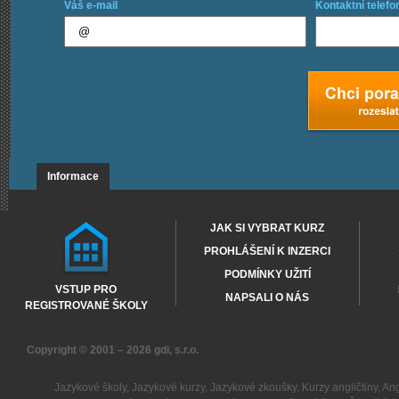
Váš e-mail
Kontaktní telefo
Informace
JAK SI VYBRAT KURZ
PROHLÁŠENÍ K INZERCI
PODMÍNKY UŽITÍ
VSTUP PRO
NAPSALI O NÁS
REGISTROVANÉ ŠKOLY
Copyright © 2001 – 2026
gdi, s.r.o.
Jazykové školy
,
Jazykové kurzy
,
Jazykové zkoušky
,
Kurzy angličtiny
,
Ang