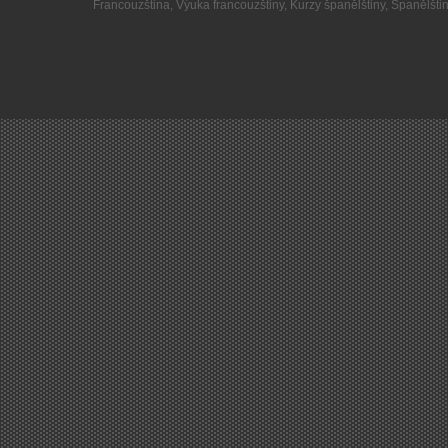
Francouzština
,
Výuka francouzštiny
,
Kurzy španělštiny
,
Španělšti