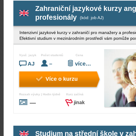
Zahraniční jazykové kurzy ang
profesionály
(kód: job AJ)
Intenzivní jazykové kurzy v zahraničí pro manažery a profe
Efektivní studium v mezinárodním prostředí vám pomůže posíl
Vyuč. jazyk
Počet studentů
Cena
AJ
–
více…
Více o kurzu
Rozsah výuky | Hodin týdně
Kurz začíná
—
jinak
Studium na střední škole v zah