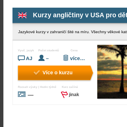
Kurzy angličtiny v USA pro dět
Jazykové kurzy v zahraničí šité na míru. Všechny věkové kate
Vyuč. jazyk
Počet studentů
Cena
AJ
–
více…
Více o kurzu
Rozsah výuky | Hodin týdně
Kurz začíná
—
jinak