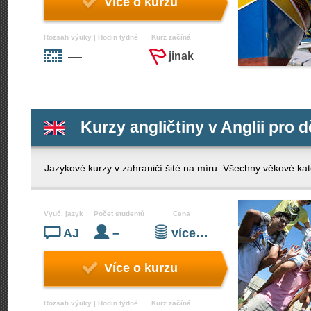
Více o kurzu
Rozsah výuky | Hodin týdně
Kurz začíná
—
jinak
Kurzy angličtiny v Anglii pro d
Jazykové kurzy v zahraničí šité na míru. Všechny věkové kate
Vyuč. jazyk
Počet studentů
Cena
AJ
–
více…
Více o kurzu
Rozsah výuky | Hodin týdně
Kurz začíná