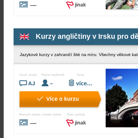
—
jinak
Kurzy angličtiny v Irsku pro dě
Jazykové kurzy v zahraničí šité na míru. Všechny věkové kate
Vyuč. jazyk
Počet studentů
Cena
AJ
–
více…
Více o kurzu
Rozsah výuky | Hodin týdně
Kurz začíná
—
jinak