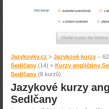
Chci kurzy:
konkrétní pokročilosti
s d
v určitých hodinách
přípr
Jazykovky.cz
>
Jazykové kurzy
– 62
Sedlčany
(14) >
Kurzy angličtiny S
Sedlčany
(8 kurzů)
Jazykové kurzy angl
Sedlčany