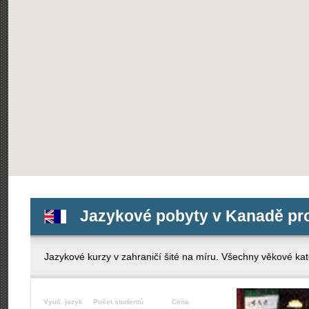
Jazykové pobyty v Kanadě pro 
Jazykové kurzy v zahraničí šité na míru. Všechny věkové kate
Vyuč. jazyk
Počet studentů
Cena