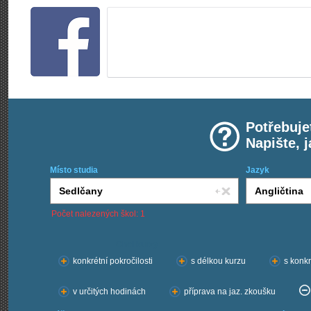
Potřebuje
Napište, 
Místo studia
Jazyk
Počet nalezených škol: 1
Chci kurzy:
konkrétní pokročilosti
s délkou kurzu
s konkr
v určitých hodinách
příprava na jaz. zkoušku