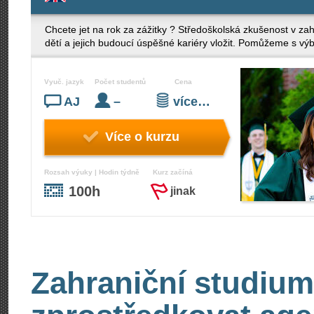
Chcete jet na rok za zážitky ? Středoškolská zkušenost v zah
dětí a jejich budoucí úspěšné kariéry vložit. Pomůžeme s 
Vyuč. jazyk
Počet studentů
Cena
AJ
–
více…
Více o kurzu
Rozsah výuky | Hodin týdně
Kurz začíná
100h
jinak
Zahraniční studium