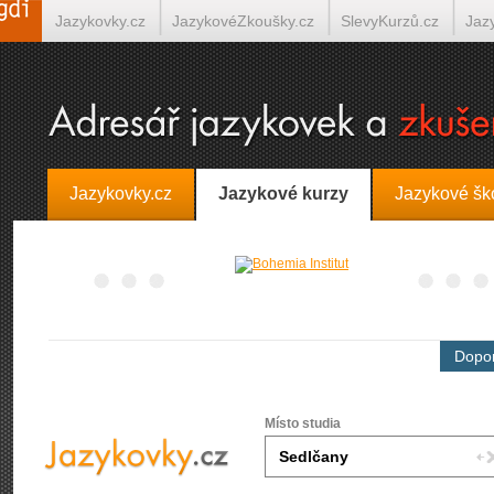
Jazykovky.cz
JazykovéZkoušky.cz
SlevyKurzů.cz
Jaz
Španělština on-line
Italština on-line
Tlumočení-Překlady.
Jazykovky.cz
Jazykové kurzy
Jazykové šk
Dopor
Místo studia