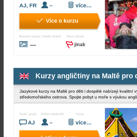
AJ, FR
–
více…
Více o kurzu
Rozsah výuky | Hodin týdně
Kurz začíná
—
jinak
Kurzy angličtiny na Maltě pro d
Jazykové kurzy na Maltě pro děti i dospělé nabízejí kvalitní
středomořského ostrova. Spojte pobyt u moře s výukou anglič
Vyuč. jazyk
Počet studentů
Cena
AJ
–
více…