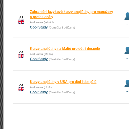
Zahraniční jazykové kurzy angličtiny pro manažery
a profesionály
AJ
kód kurzu (job AJ)
–
Cool Study
(Centrála Sedlčany)
Kurzy angličtiny na Maltě pro děti i dospělé
AJ
kód kurzu (Malta)
–
Cool Study
(Centrála Sedlčany)
Kurzy angličtiny v USA pro děti i dospělé
AJ
kód kurzu (USA)
–
Cool Study
(Centrála Sedlčany)