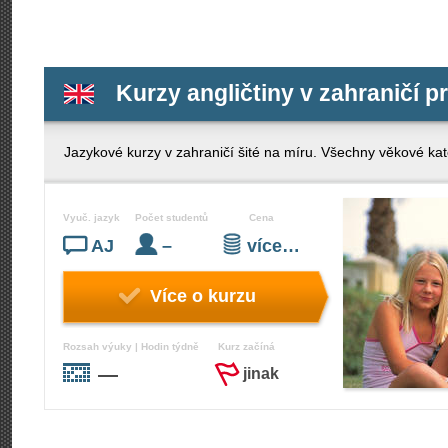
Kurzy angličtiny v zahraničí p
Jazykové kurzy v zahraničí šité na míru. Všechny věkové kate
Vyuč. jazyk
Počet studentů
Cena
AJ
–
více…
Více o kurzu
Rozsah výuky | Hodin týdně
Kurz začíná
—
jinak