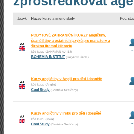
zprostředkovat age
Jazyk
Název kurzu a jméno školy
Poč. stu
POBYTOVÉ ZAHRANIČNÍ KURZY angličtiny,
španělštiny a ostatních jazyků pro manažery a
AJ
širokou firemní klientelu
–
kód kurzu (ZAHRMAN-AJ_SJ)
BOHEMIA INSTITUT
(Jazyková škola)
Kurzy angličtiny v Anglii pro děti i dospělé
AJ
kód kurzu (Anglie)
–
Cool Study
(Centrála Sedlčany)
Kurzy angličtiny v Irsku pro děti i dospělé
AJ
kód kurzu (Irsko)
–
Cool Study
(Centrála Sedlčany)