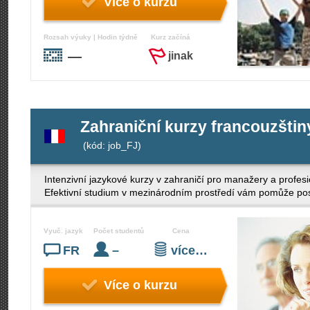
Více o kurzu
Rozsah výuky | Hodin týdně
Kurz začíná
—
jinak
Zahraniční kurzy francouzštin
(kód: job_FJ)
Intenzivní jazykové kurzy v zahraničí pro manažery a profe
Efektivní studium v mezinárodním prostředí vám pomůže posíl
Vyuč. jazyk
Počet studentů
Cena
FR
–
více…
Více o kurzu