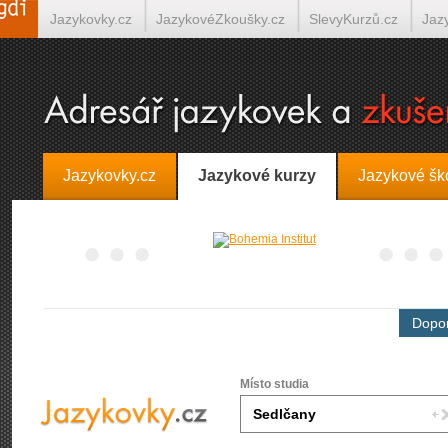
Jazykovky.cz
JazykovéZkoušky.cz
SlevyKurzů.cz
Jaz
Španělština on-line
Italština on-line
Tlumočení-Překlady.
Jazykovky.cz
Jazykové kurzy
Jazykové šk
Dopor
Místo studia