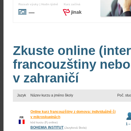
Rozsah výuky | Hodin týdně
Kurz začíná
—
jinak
Zkuste online (inte
francouzštiny nebo
v zahraničí
Jazyk
Název kurzu a jméno školy
Poč. stu
Online kurz francouzštiny z domova: individuálně či
v mikroskupinách
FR
kód kurzu (Fj online)
1 –
BOHEMIA INSTITUT
(Jazyková škola)