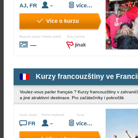
AJ, FR
–
více…
Více o kurzu
Rozsah výuky | Hodin týdně
Kurz začíná
—
jinak
Kurzy francouzštiny ve Francii
Voulez-vous parler français ? Kurzy francouzštiny v zahraničí
a jiné atraktivní destinace. Pro začátečníky i pokročilé.
Vyuč. jazyk
Počet studentů
Cena
FR
–
více…