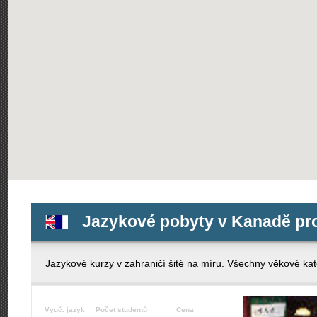
Jazykové pobyty v Kanadě pro 
Jazykové kurzy v zahraničí šité na míru. Všechny věkové kate
Vyuč. jazyk
Počet studentů
Cena