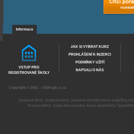
Informace
JAK SI VYBRAT KURZ
PROHLÁŠENÍ K INZERCI
PODMÍNKY UŽITÍ
VSTUP PRO
NAPSALI O NÁS
REGISTROVANÉ ŠKOLY
Copyright © 2001 – 2026
gdi, s.r.o.
Jazykové školy
,
Jazykové kurzy
,
Jazykové zkoušky
,
Kurzy angličtiny
,
Ang
Francouzština
,
Výuka francouzštiny
,
Kurzy španělštiny
,
Španělšti