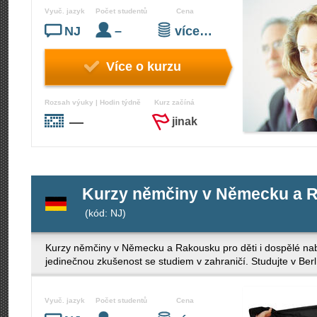
Vyuč. jazyk
Počet studentů
Cena
NJ
–
více…
Více o kurzu
Rozsah výuky | Hodin týdně
Kurz začíná
—
jinak
Kurzy němčiny v Německu a Ra
(kód: NJ)
Kurzy němčiny v Německu a Rakousku pro děti i dospělé nabí
jedinečnou zkušenost se studiem v zahraničí. Studujte v Berl
Vyuč. jazyk
Počet studentů
Cena