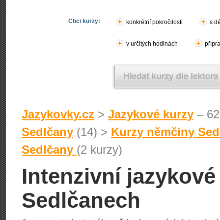
Chci kurzy:
konkrétní pokročilosti
s d
v určitých hodinách
přípr
Jazykovky.cz
>
Jazykové kurzy
– 62
Sedlčany
(14) >
Kurzy němčiny Sed
Sedlčany
(2 kurzy)
Intenzivní jazykov
Sedlčanech