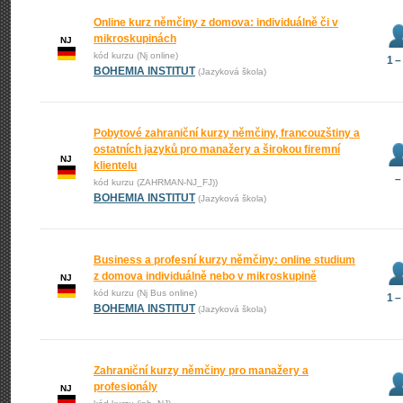
Online kurz němčiny z domova: individuálně či v
mikroskupinách
NJ
kód kurzu (Nj online)
1 –
BOHEMIA INSTITUT
(Jazyková škola)
Pobytové zahraniční kurzy němčiny, francouzštiny a
ostatních jazyků pro manažery a širokou firemní
NJ
klientelu
–
kód kurzu (ZAHRMAN-NJ_FJ))
BOHEMIA INSTITUT
(Jazyková škola)
Business a profesní kurzy němčiny: online studium
z domova individuálně nebo v mikroskupině
NJ
kód kurzu (Nj Bus online)
1 –
BOHEMIA INSTITUT
(Jazyková škola)
Zahraniční kurzy němčiny pro manažery a
profesionály
NJ