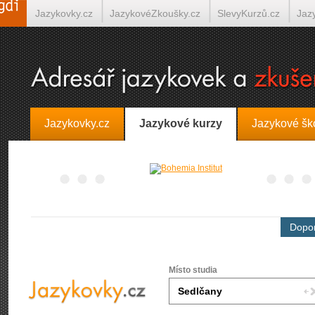
Jazykovky.cz
JazykovéZkoušky.cz
SlevyKurzů.cz
Jaz
Španělština on-line
Italština on-line
Tlumočení-Překlady.
Jazykovky.cz
Jazykové kurzy
Jazykové šk
Dopor
Místo studia