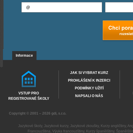
Informace
JAK SI VYBRAT KURZ
PROHLÁŠENÍ K INZERCI
PODMÍNKY UŽITÍ
VSTUP PRO
NAPSALI O NÁS
REGISTROVANÉ ŠKOLY
Copyright © 2001 – 2026
gdi, s.r.o.
Jazykové školy
,
Jazykové kurzy
,
Jazykové zkoušky
,
Kurzy angličtiny
,
Ang
Francouzština
,
Výuka francouzštiny
,
Kurzy španělštiny
,
Španělšti