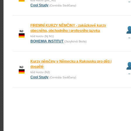
kód kurzu (job_NJ)
–
Cool Study
(Centrála Sedlčany)
FIREMNÍ KURZY NĚMČINY - zakázkové kurzy
obecného, obchodního i profesního jazyka
NJ
kód kurzu (Nj fir1)
–
BOHEMIA INSTITUT
(Jazyková škola)
Kurzy němčiny v Německu a Rakousku pro děti i
dospělé
NJ
kód kurzu (NJ)
–
Cool Study
(Centrála Sedlčany)