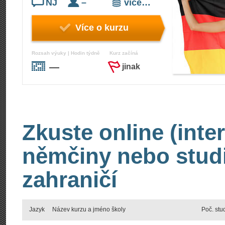
NJ
–
více…
Více o kurzu
Rozsah výuky | Hodin týdně
Kurz začíná
—
jinak
Zkuste online (inte
němčiny nebo stud
zahraničí
Jazyk
Název kurzu a jméno školy
Poč. stu