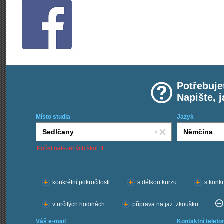
Potřebuje
Napište, 
Místo studia
Jazyk
Počet nalezených škol: 1
Chci kurzy:
konkrétní pokročilosti
s délkou kurzu
s konkr
v určitých hodinách
příprava na jaz. zkoušku
Váš e-mail
Kontaktní telefo