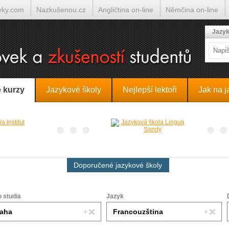
yky.com
Nazkušenou.cz
Angličtina on-line
Němčina on-line
lumočí.cz
Jazyk
 kurzy
Jazykové školy
Nejlepší lektoři
Jak na j
Doporučené jazykové školy
o studia
Jazyk