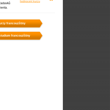
hodnocení kurzu
žadavků
lienta.
urzy francouzštiny
studium francouzštiny