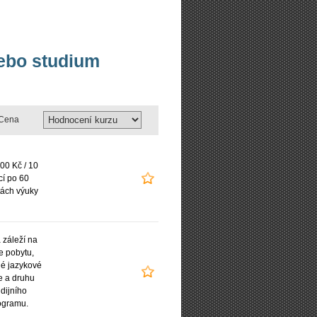
nebo studium
Cena
00 Kč / 10
cí po 60
ách výuky
záleží na
e pobytu,
é jazykové
e a druhu
udijního
ogramu.