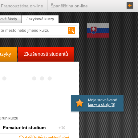
Francouzština on-line
Španělština on-line
ové školy
Jazykové kurzy
azyky
Zkušenosti studentů
Moje srovnávané
kurzy a školy
(0)
Druh kurzu
další kritéria vyhledávání