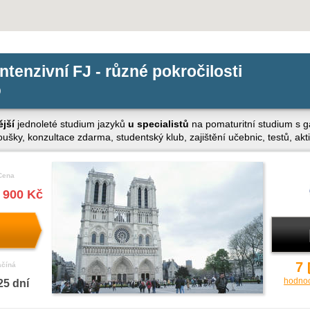
intenzivní FJ - různé pokročilosti
)
ější
jednoleté studium jazyků
u specialistů
na pomaturitní studium s g
ušky, konzultace zdarma, studentský klub, zajištění učebnic, testů, aktiv
Cena
 900 Kč
7
ačíná
hodno
25 dní