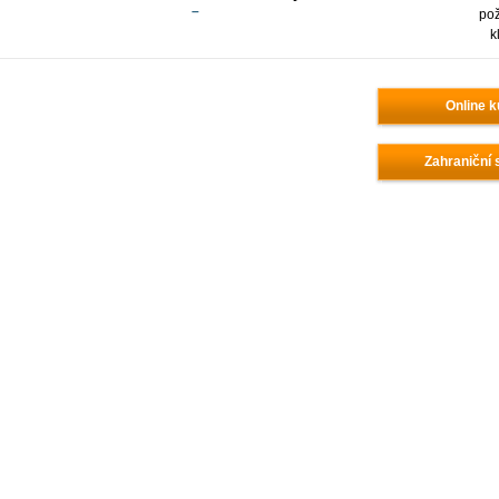
–
po
k
Online k
Zahraniční 