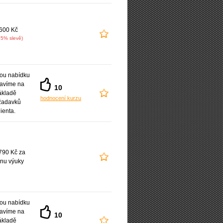
600 Kč
15% slevě)
ou nabídku
ravíme na
10
ákladě
hodnocení kurzu
žadavků
lienta.
790 Kč za
nu výuky
ou nabídku
ravíme na
10
ákladě