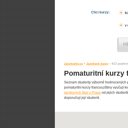
Chci kurzy:
ko
v
Jazykovky.cz
>
Jazykové kurzy
– 622 jazykov
Pomaturitní kurzy 
Seznam studenty výborně hodnocených po
pomaturitní kurzy francouzštiny vyučují kv
jazykových škol v Praze
od jejich student
doporučují její studenti.