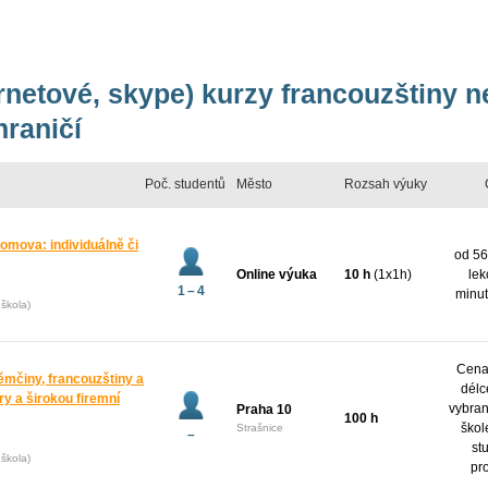
ernetové, skype) kurzy francouzštiny 
hraničí
Poč. studentů
Město
Rozsah výuky
domova: individuálně či
od 56
Online výuka
10 h
(1x1h)
lek
1 – 4
minut
škola)
Cena 
ěmčiny, francouzštiny a
délc
y a širokou firemní
vybran
Praha 10
100 h
škol
Strašnice
–
st
škola)
pr