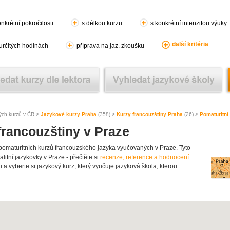
nkrétní pokročilosti
s délkou kurzu
s konkrétní intenzitou výuky
další kritéria
 určitých hodinách
příprava na jaz. zkoušku
ých kurzů v ČR >
Jazykové kurzy Praha
(358) >
Kurzy francouzštiny Praha
(26) >
Pomaturitní
francouzštiny v Praze
maturitních kurzů francouzského jazyka vyučovaných v Praze. Tyto
alitní jazykovky v Praze - přečtěte si
recenze, reference a hodnocení
ů a vyberte si jazykový kurz, který vyučuje jazyková škola, kterou