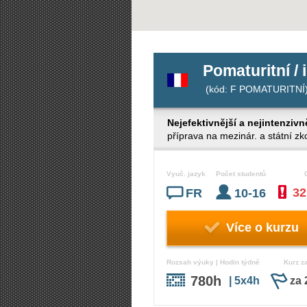
Pomaturitní / 
(kód: F POMATURITNÍ
Nejefektivnější a nejintenzivn
příprava na mezinár. a státní zko
Vyuč. jazyk
Počet studentů
32
FR
10-16
Více o kurzu
Rozsah výuky | Hodin týdně
Kurz z
780h
| 5x4h
za 