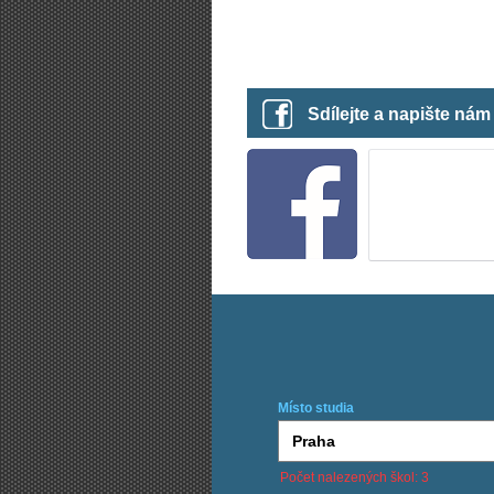
Sdílejte a napište ná
Místo studia
Počet nalezených škol: 3