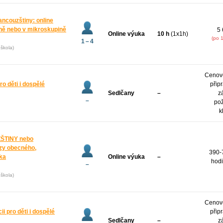
ancouzštiny: online
ně nebo v mikroskupině
5 
Online výuka
10 h
(1x1h)
(po 
1 – 4
škola)
Cenov
o děti i dospělé
přip
Sedlčany
–
z
–
po
k
ŠTINY nebo
zy obecného,
390-
yka
Online výuka
–
hodi
–
škola)
Cenov
i pro děti i dospělé
přip
Sedlčany
–
z