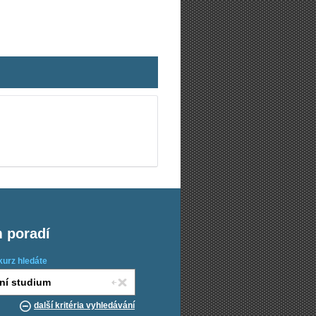
m poradí
kurz hledáte
další kritéria vyhledávání