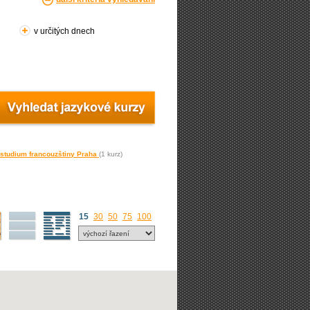
v určitých dnech
 studium francouzštiny Praha
(1 kurz)
15
30
50
75
100