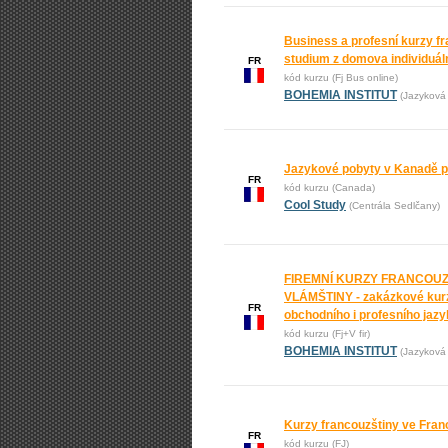
Business a profesní kurzy fr
studium z domova individuál
FR
kód kurzu (Fj Bus online)
BOHEMIA INSTITUT
(Jazyková 
Jazykové pobyty v Kanadě pr
FR
kód kurzu (Canada)
Cool Study
(Centrála Sedlčany)
FIREMNÍ KURZY FRANCOUZ
VLÁMŠTINY - zakázkové kur
FR
obchodního i profesního jaz
kód kurzu (Fj+V fir)
BOHEMIA INSTITUT
(Jazyková 
Kurzy francouzštiny ve Franci
FR
kód kurzu (FJ)