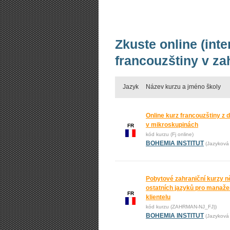
Zkuste online (int
francouzštiny v za
Jazyk
Název kurzu a jméno školy
Online kurz francouzštiny z 
v mikroskupinách
FR
kód kurzu (Fj online)
BOHEMIA INSTITUT
(Jazyková 
Pobytové zahraniční kurzy n
ostatních jazyků pro manažer
FR
klientelu
kód kurzu (ZAHRMAN-NJ_FJ))
BOHEMIA INSTITUT
(Jazyková 