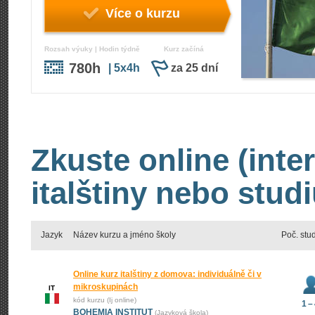
Více o kurzu
Rozsah výuky | Hodin týdně
Kurz začíná
780h
| 5x4h
za 25 dní
Zkuste online (inte
italštiny nebo studi
Jazyk
Název kurzu a jméno školy
Poč. stu
Online kurz italštiny z domova: individuálně či v
mikroskupinách
IT
kód kurzu (Ij online)
1 –
BOHEMIA INSTITUT
(Jazyková škola)