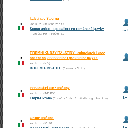
Italština v Salernu
IT
kód kurzu (Italština-zah-S)
Senso unico - specialisté na románské jazyky
3 – 
(Pobočka Horní Počernice)
FIREMNÍ KURZY ITALŠTINY - zakázkové kurzy
obecného, obchodního i profesního jazyka
IT
kód kurzu (It fir)
–
BOHEMIA INSTITUT
(Jazyková škola)
Individuální kurz italštiny
IT
kód kurzu (IND ITA)
1 –
Empire Praha
(Centrála Praha 5 - Worklounge Smíchov)
Online italština
IT
kód kurzu (IO_01)
1 –