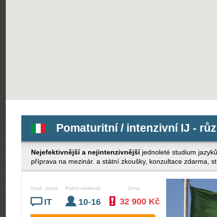
Pomaturitní / intenzivní IJ - rů
Nejefektivnější a nejintenzivnější
jednoleté studium jazyk
příprava na mezinár. a státní zkoušky, konzultace zdarma, stud
Vyuč. jazyk
Počet studentů
Cena
32 900 Kč
IT
10-16