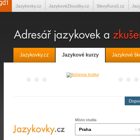
Jazykovky.cz
JazykovéZkoušky.cz
SlevyKurzů.cz
Jaz
Španělština on-line
Italština on-line
Tlumočení-Překlady.
Jazykovky.cz
Jazykové kurzy
Jazykové šk
Dopor
Místo studia