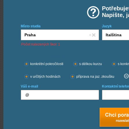
Potřebuje
Napište, 
Místo studia
Jazyk
Počet nalezených škol: 1
Chci kurzy:
konkrétní pokročilosti
s délkou kurzu
s konkr
v určitých hodinách
příprava na jaz. zkoušku
Váš e-mail
Kontaktní telefo