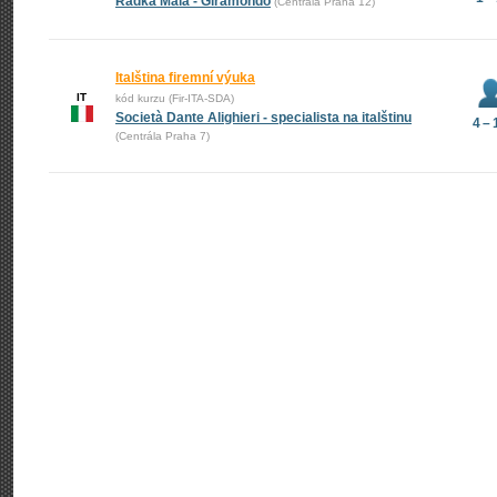
Radka Malá - Giramondo
(Centrála Praha 12)
Italština firemní výuka
IT
kód kurzu (Fir-ITA-SDA)
Società Dante Alighieri - specialista na italštinu
4 – 
(Centrála Praha 7)