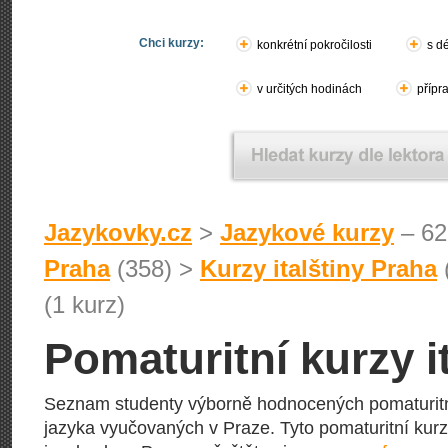
Chci kurzy:
konkrétní pokročilosti
s d
v určitých hodinách
přípr
Jazykovky.cz
>
Jazykové kurzy
– 62
Praha
(358) >
Kurzy italštiny Praha
(1 kurz)
Pomaturitní kurzy i
Seznam studenty výborně hodnocených pomaturitn
jazyka vyučovaných v Praze. Tyto pomaturitní kurzy 