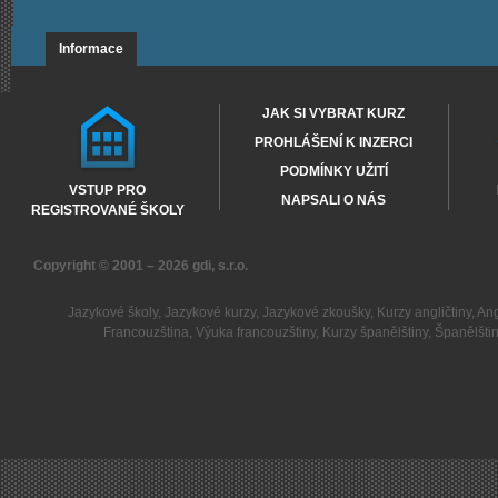
Informace
JAK SI VYBRAT KURZ
PROHLÁŠENÍ K INZERCI
PODMÍNKY UŽITÍ
VSTUP PRO
NAPSALI O NÁS
REGISTROVANÉ ŠKOLY
Copyright © 2001 – 2026
gdi, s.r.o.
Jazykové školy
,
Jazykové kurzy
,
Jazykové zkoušky
,
Kurzy angličtiny
,
Ang
Francouzština
,
Výuka francouzštiny
,
Kurzy španělštiny
,
Španělšti