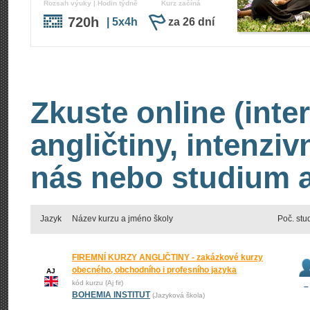
Rozsah výuky | Hodin týdně
Kurz začíná
720h
| 5x4h
za 26 dní
Zkuste online (inte
angličtiny, intenzi
nás nebo studium an
Jazyk
Název kurzu a jméno školy
Poč. stu
FIREMNÍ KURZY ANGLIČTINY - zakázkové kurzy
obecného, obchodního i profesního jazyka
AJ
kód kurzu (Aj fir)
–
BOHEMIA INSTITUT
(Jazyková škola)