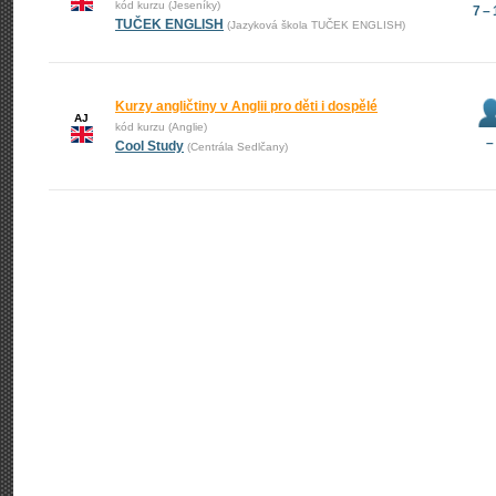
kód kurzu (Jeseníky)
7 –
TUČEK ENGLISH
(Jazyková škola TUČEK ENGLISH)
Kurzy angličtiny v Anglii pro děti i dospělé
AJ
kód kurzu (Anglie)
–
Cool Study
(Centrála Sedlčany)