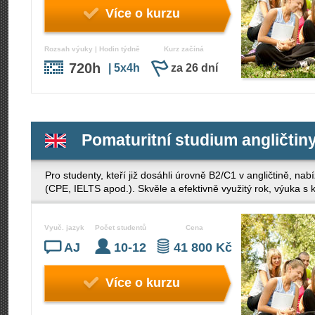
Více o kurzu
Rozsah výuky | Hodin týdně
Kurz začíná
720h
| 5x4h
za 26 dní
Pomaturitní studium angličti
Pro studenty, kteří již dosáhli úrovně B2/C1 v angličtině, n
(CPE, IELTS apod.). Skvěle a efektivně využitý rok, výuka s k
Vyuč. jazyk
Počet studentů
Cena
AJ
10-12
41 800 Kč
Více o kurzu