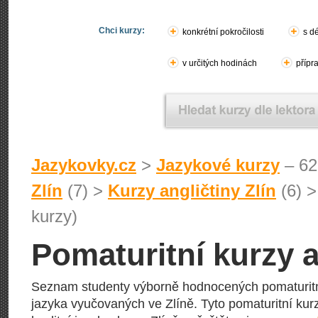
Chci kurzy:
konkrétní pokročilosti
s d
v určitých hodinách
přípr
Jazykovky.cz
>
Jazykové kurzy
– 62
Zlín
(7) >
Kurzy angličtiny Zlín
(6) 
kurzy)
Pomaturitní kurzy a
Seznam studenty výborně hodnocených pomaturitn
jazyka vyučovaných ve Zlíně. Tyto pomaturitní kurz