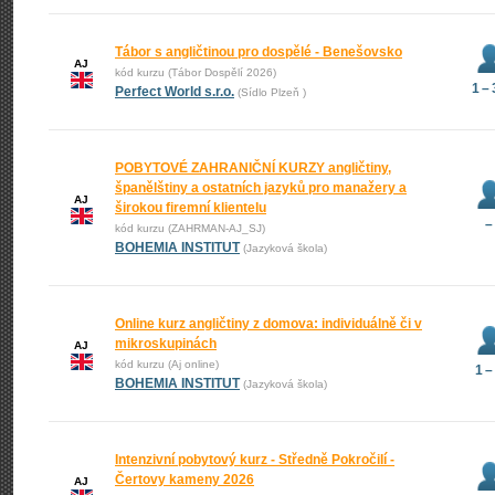
Tábor s angličtinou pro dospělé - Benešovsko
AJ
kód kurzu (Tábor Dospělí 2026)
1 –
Perfect World s.r.o.
(Sídlo Plzeň )
POBYTOVÉ ZAHRANIČNÍ KURZY angličtiny,
španělštiny a ostatních jazyků pro manažery a
AJ
širokou firemní klientelu
–
kód kurzu (ZAHRMAN-AJ_SJ)
BOHEMIA INSTITUT
(Jazyková škola)
Online kurz angličtiny z domova: individuálně či v
mikroskupinách
AJ
kód kurzu (Aj online)
1 –
BOHEMIA INSTITUT
(Jazyková škola)
Intenzivní pobytový kurz - Středně Pokročilí -
Čertovy kameny 2026
AJ