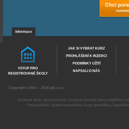
Informace
JAK SI VYBRAT KURZ
PROHLÁŠENÍ K INZERCI
PODMÍNKY UŽITÍ
VSTUP PRO
NAPSALI O NÁS
REGISTROVANÉ ŠKOLY
Copyright © 2001 – 2026
gdi, s.r.o.
Jazykové školy
,
Jazykové kurzy
,
Jazykové zkoušky
,
Kurzy angličtiny
,
Ang
Francouzština
,
Výuka francouzštiny
,
Kurzy španělštiny
,
Španělšti