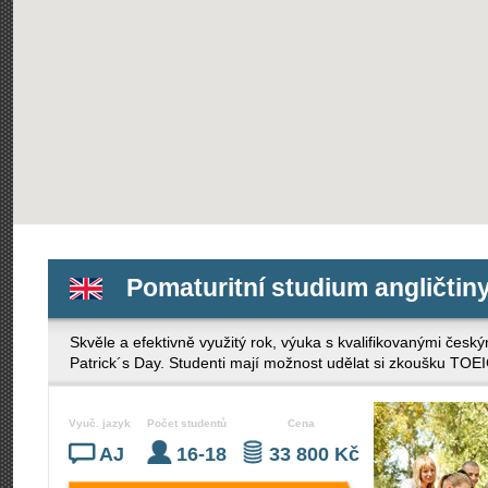
Pomaturitní studium angličtin
Skvěle a efektivně využitý rok, výuka s kvalifikovanými česk
Patrick´s Day. Studenti mají možnost udělat si zkoušku TOE
Vyuč. jazyk
Počet studentů
Cena
AJ
16-18
33 800 Kč