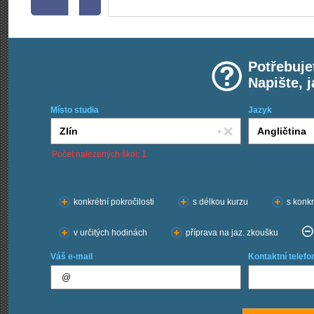
Potřebuje
Napište, 
Místo studia
Jazyk
Počet nalezených škol: 1
Chci kurzy:
konkrétní pokročilosti
s délkou kurzu
s konkr
v určitých hodinách
příprava na jaz. zkoušku
Váš e-mail
Kontaktní telefo