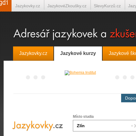
Jazykovky.cz
JazykovéZkoušky.cz
SlevyKurzů.cz
Jaz
Španělština on-line
Italština on-line
Tlumočení-Překlady.
Jazykovky.cz
Jazykové kurzy
Jazykové šk
Dopor
Místo studia