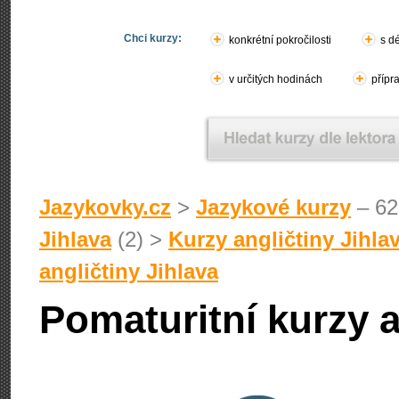
Chci kurzy:
konkrétní pokročilosti
s d
v určitých hodinách
přípr
Jazykovky.cz
>
Jazykové kurzy
– 62
Jihlava
(2) >
Kurzy angličtiny Jihla
angličtiny Jihlava
Pomaturitní kurzy a