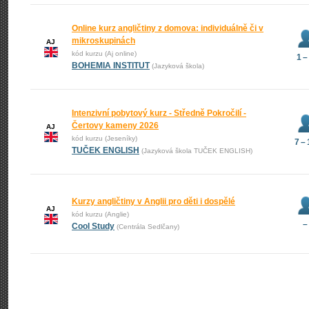
Online kurz angličtiny z domova: individuálně či v
mikroskupinách
AJ
kód kurzu (Aj online)
1 –
BOHEMIA INSTITUT
(Jazyková škola)
Intenzivní pobytový kurz - Středně Pokročilí -
Čertovy kameny 2026
AJ
kód kurzu (Jeseníky)
7 –
TUČEK ENGLISH
(Jazyková škola TUČEK ENGLISH)
Kurzy angličtiny v Anglii pro děti i dospělé
AJ
kód kurzu (Anglie)
–
Cool Study
(Centrála Sedlčany)