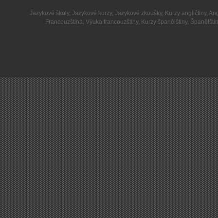
Jazykové školy
,
Jazykové kurzy
,
Jazykové zkoušky
,
Kurzy angličtiny
,
Ang
Francouzština
,
Výuka francouzštiny
,
Kurzy španělštiny
,
Španělšti