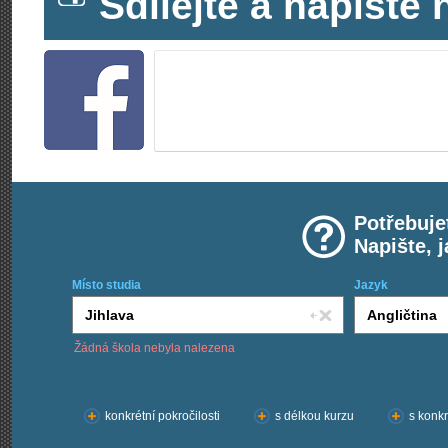
Sdílejte a napišt
Potřebuje
Napište, 
Místo studia
Jazyk
Žádná škola nebyla nalezena
Chci kurzy:
konkrétní pokročilosti
s délkou kurzu
s konkr