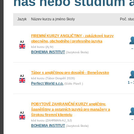
nás nebo studium an
Jazyk
Název kurzu a jméno školy
Poč. stu
FIREMNÍ KURZY ANGLIČTINY - zakázkové kurzy
obecného, obchodního i profesního jazyka
AJ
kód kurzu (Aj fir)
–
BOHEMIA INSTITUT
(Jazyková škola)
Tábor s angličtinou pro dospělé - Benešovsko
AJ
kód kurzu (Tábor Dospělí 2026)
1 –
Perfect World s.r.o.
(Sídlo Plzeň )
POBYTOVÉ ZAHRANIČNÍ KURZY angličtiny,
španělštiny a ostatních jazyků pro manažery a
AJ
širokou firemní klientelu
–
kód kurzu (ZAHRMAN-AJ_SJ)
BOHEMIA INSTITUT
(Jazyková škola)