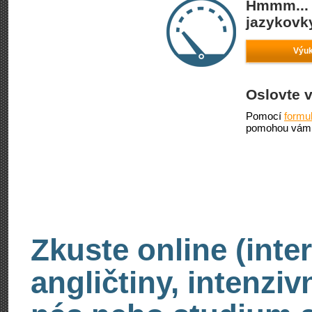
Hmmm... 
jazykovky
Výuk
Oslovte 
Pomocí
formu
pomohou vám 
Zkuste online (inte
angličtiny, intenzi