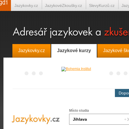
Jazykovky.cz
JazykovéZkoušky.cz
SlevyKurzů.cz
Jaz
Španělština on-line
Italština on-line
Tlumočení-Překlady.
Jazykovky.cz
Jazykové kurzy
Jazykové šk
Dopor
Místo studia