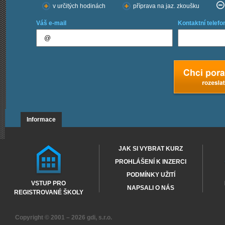
v určitých hodinách
příprava na jaz. zkoušku
Váš e-mail
Kontaktní telefo
Informace
JAK SI VYBRAT KURZ
PROHLÁŠENÍ K INZERCI
PODMÍNKY UŽITÍ
VSTUP PRO
NAPSALI O NÁS
REGISTROVANÉ ŠKOLY
Copyright © 2001 – 2026
gdi, s.r.o.