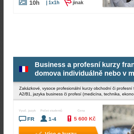
10h
| 1x1h
jinak
Business a profesní kurzy fra
domova individuálně nebo v m
Zakázkové, vysoce profesionální kurzy obchodní či profesní f
A2/B1, jazyka business či profesí (medicína, technika, ek
Vyuč. jazyk
Počet studentů
Cena
5 600 Kč
FR
1-4