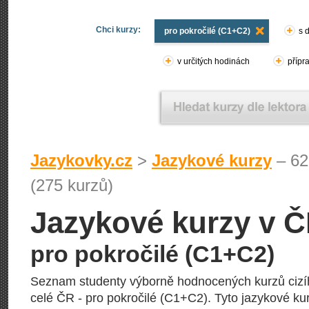
Chci kurzy:
pro pokročilé (C1+C2)
s 
v určitých hodinách
přípr
Jazykovky.cz
>
Jazykové kurzy
– 62
(275 kurzů)
Jazykové kurzy v 
pro pokročilé (C1+C2)
Seznam studenty výborně hodnocených kurzů cizí
celé ČR - pro pokročilé (C1+C2). Tyto jazykové kurz