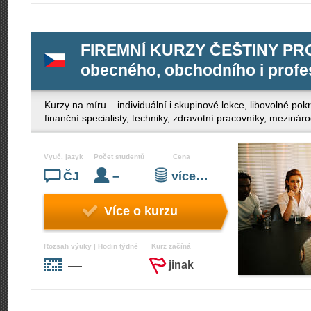
FIREMNÍ KURZY ČEŠTINY PRO 
obecného, obchodního i profe
Kurzy na míru – individuální i skupinové lekce, libovolné po
finanční specialisty, techniky, zdravotní pracovníky, mezinár
Vyuč. jazyk
Počet studentů
Cena
ČJ
–
více…
Více o kurzu
Rozsah výuky | Hodin týdně
Kurz začíná
—
jinak