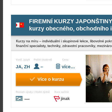
FIREMNÍ KURZY JAPONŠTINY 
kurzy obecného, obchodního i
Kurzy na míru – individuální i skupinové lekce, libovolné po
finanční specialisty, techniky, zdravotní pracovníky, mezinár
Vyuč. jazyk
Počet studentů
Cena
JA, ZH
–
více…
Více o kurzu
Rozsah výuky | Hodin týdně
Kurz začíná
—
jinak