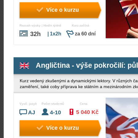
Více o kurzu
Rozsah výuky | Hodin týdně
Kurz začíná
32h
| 1x2h
za 60 dní
Angličtina - výše pokročilí: pů
Kurz vedený zkušenými a dynamickými lektory. V různých ča
zaměření, také coby příprava ke státním a mezinárodním z
Vyuč. jazyk
Počet studentů
Cena
5 040 Kč
AJ
4-10
Více o kurzu