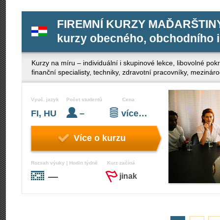
FIREMNÍ KURZY MAĎARŠTINY 
kurzy obecného, obchodního i
Kurzy na míru – individuální i skupinové lekce, libovolné po
finanční specialisty, techniky, zdravotní pracovníky, mezinár
Vyuč. jazyk
Počet studentů
Cena
FI, HU
–
více…
Více o kurzu
Rozsah výuky | Hodin týdně
Kurz začíná
—
jinak