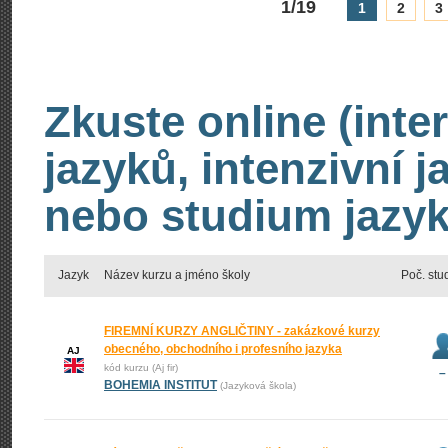
1/19
1
2
3
Zkuste online (inte
jazyků, intenzivní 
nebo studium jazyk
Jazyk
Název kurzu a jméno školy
Poč. stu
FIREMNÍ KURZY ANGLIČTINY - zakázkové kurzy
obecného, obchodního i profesního jazyka
AJ
kód kurzu (Aj fir)
–
BOHEMIA INSTITUT
(Jazyková škola)