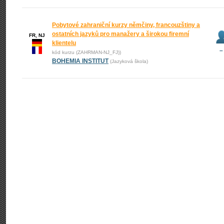
Pobytové zahraniční kurzy němčiny, francouzštiny a
ostatních jazyků pro manažery a širokou firemní
FR, NJ
klientelu
–
kód kurzu (ZAHRMAN-NJ_FJ))
BOHEMIA INSTITUT
(Jazyková škola)