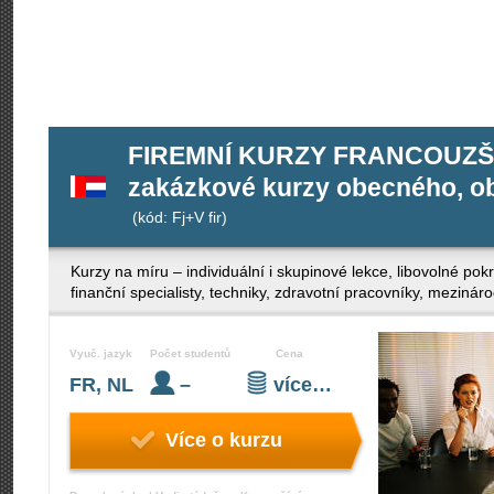
FIREMNÍ KURZY FRANCOUZŠT
zakázkové kurzy obecného, ob
(kód: Fj+V fir)
Kurzy na míru – individuální i skupinové lekce, libovolné po
finanční specialisty, techniky, zdravotní pracovníky, mezinár
Vyuč. jazyk
Počet studentů
Cena
FR, NL
–
více…
Více o kurzu