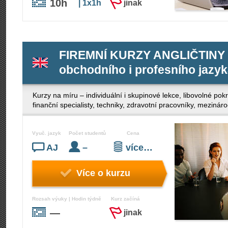
10h
| 1x1h
jinak
FIREMNÍ KURZY ANGLIČTINY -
obchodního i profesního jazy
Kurzy na míru – individuální i skupinové lekce, libovolné po
finanční specialisty, techniky, zdravotní pracovníky, mezinár
Vyuč. jazyk
Počet studentů
Cena
AJ
–
více…
Více o kurzu
Rozsah výuky | Hodin týdně
Kurz začíná
—
jinak