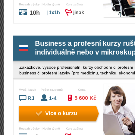
Rozsah výuky | Hodin týdně
Kurz začíná
10h
| 1x1h
jinak
Business a profesní kurzy ruš
individuálně nebo v mikrosku
Zakázkové, vysoce profesionální kurzy obchodní či profesní r
business či profesní jazyky (pro medicínu, techniku, eko
Vyuč. jazyk
Počet studentů
Cena
5 600 Kč
RJ
1-4
Více o kurzu
Rozsah výuky | Hodin týdně
Kurz začíná