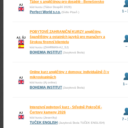
Tábor s angličtinou pro dospělé - Benešovsko
AJ
kód kurzu (Tábor Dospělí 2026)
1 –
Perfect World s.r.o.
(Sídlo Plzeň )
POBYTOVÉ ZAHRANIČNÍ KURZY angličtiny,
španělštiny a ostatních jazyků pro manažery a
AJ, ŠJ
širokou firemní klientelu
–
kód kurzu (ZAHRMAN-AJ_SJ)
BOHEMIA INSTITUT
(Jazyková škola)
Online kurz angličtiny z domova: individuálně či v
mikroskupinách
AJ
kód kurzu (Aj online)
1 –
BOHEMIA INSTITUT
(Jazyková škola)
Intenzivní pobytový kurz - Středně Pokročilí -
Čertovy kameny 2026
AJ
kód kurzu (Jeseníky)
7 –
TUČEK ENGLISH
(Jazyková škola TUČEK ENGLISH)