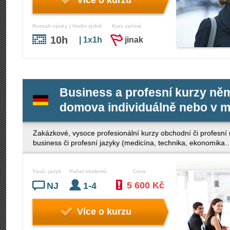
Více o kurzu
Rozsah výuky | Hodin týdně
Kurz začíná
10h
| 1x1h
jinak
Business a profesní kurzy něm
domova individuálně nebo v m
Zakázkové, vysoce profesionální kurzy obchodní či profesní 
business či profesní jazyky (medicína, technika, ekonomi
Vyuč. jazyk
Počet studentů
Cena
5 600 Kč
NJ
1-4
Více o kurzu