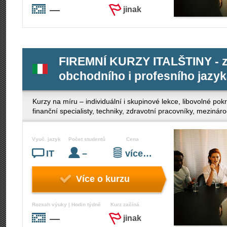
—
jinak
FIREMNÍ KURZY ITALŠTINY - z
obchodního i profesního jazy
Kurzy na míru – individuální i skupinové lekce, libovolné po
finanční specialisty, techniky, zdravotní pracovníky, mezinár
Vyuč. jazyk
Počet studentů
Cena
IT
–
více…
Více o kurzu
Rozsah výuky | Hodin týdně
Kurz začíná
—
jinak