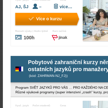
AJ, ŠJ
–
více…
Více o kurzu
Rozsah výuky | Hodin týdně
Kurz začíná
100h
jinak
Pobytové zahraniční kurzy něm
ostatních jazyků pro manažery 
(kód: ZAHRMAN-NJ_FJ))
Program SVĚT JAZYKŮ PRO VÁS … PRO KAŽDÉHO NA CELÉM S
Různé výukové programy (super intenzivní „crash“ kurzy, pro
Vyuč. jazyk
Počet studentů
Cena