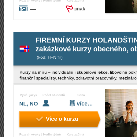
Rozsah výuky | Hodin týdně
Kurz začíná
—
jinak
FIREMNÍ KURZY HOLANDŠTIN
zakázkové kurzy obecného, ob
(kód: H+N fir)
Kurzy na míru – individuální i skupinové lekce, libovolné po
finanční specialisty, techniky, zdravotní pracovníky, mezinár
Vyuč. jazyk
Počet studentů
Cena
NL, NO
–
více…
Více o kurzu
Rozsah výuky | Hodin týdně
Kurz začíná