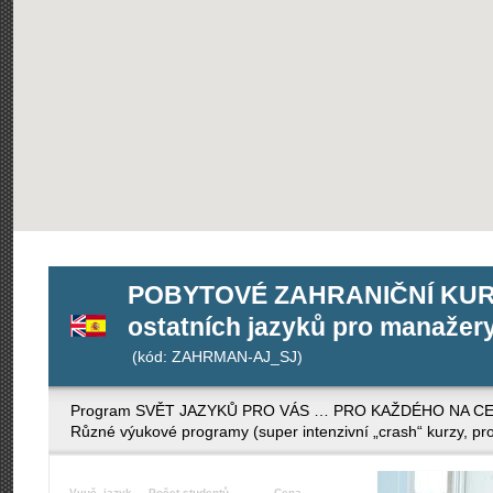
POBYTOVÉ ZAHRANIČNÍ KURZY 
ostatních jazyků pro manažery 
(kód: ZAHRMAN-AJ_SJ)
Program SVĚT JAZYKŮ PRO VÁS … PRO KAŽDÉHO NA CELÉM S
Různé výukové programy (super intenzivní „crash“ kurzy, pro
Vyuč. jazyk
Počet studentů
Cena