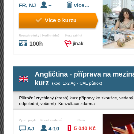
FR, NJ
–
více…
Více o kurzu
Rozsah výuky | Hodin týdně
Kurz začíná
100h
jinak
Angličtina - příprava na mezi
kurz
(kód: 1x2 Ag - CAE půlrok)
Půlroční zrychlený (crash) kurz přípravy ke zkoušce, veden
odpolední, večerní). Konzultace zdarma.
Vyuč. jazyk
Počet studentů
Cena
5 040 Kč
AJ
4-10