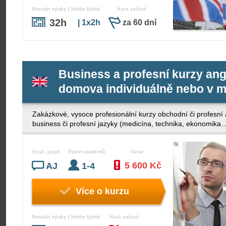
Rozsah výuky | Hodin týdně
Kurz začíná
32h
| 1x2h
za 60 dní
Business a profesní kurzy angl
domova individuálně nebo v m
Zakázkové, vysoce profesionální kurzy obchodní či profesní a
business či profesní jazyky (medicína, technika, ekonomi
Vyuč. jazyk
Počet studentů
Cena
5 600 Kč
AJ
1-4
Více o kurzu
Rozsah výuky | Hodin týdně
Kurz začíná