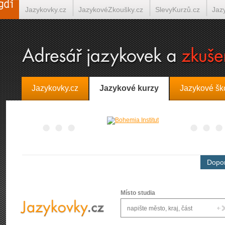
Jazykovky.cz
JazykovéZkoušky.cz
SlevyKurzů.cz
Jaz
Španělština on-line
Italština on-line
Tlumočení-Překlady.
Jazykovky.cz
Jazykové kurzy
Jazykové šk
Dopor
Místo studia