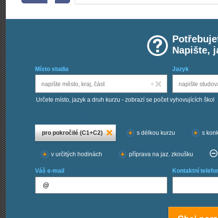
Potřebuje
Napište, 
Místo studia
Jazyk
Určete místo, jazyk a druh kurzu - zobrazí se počet vyhovujících škol
Chci kurzy:
pro pokročilé (C1+C2)
s délkou kurzu
s konk
v určitých hodinách
příprava na jaz. zkoušku
Váš e-mail
Kontaktní telefo