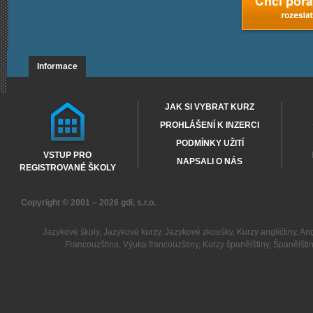
Informace
JAK SI VYBRAT KURZ
PROHLÁŠENÍ K INZERCI
PODMÍNKY UŽITÍ
VSTUP PRO
NAPSALI O NÁS
REGISTROVANÉ ŠKOLY
Copyright © 2001 – 2026
gdi, s.r.o.
Jazykové školy
,
Jazykové kurzy
,
Jazykové zkoušky
,
Kurzy angličtiny
,
Ang
Francouzština
,
Výuka francouzštiny
,
Kurzy španělštiny
,
Španělšti