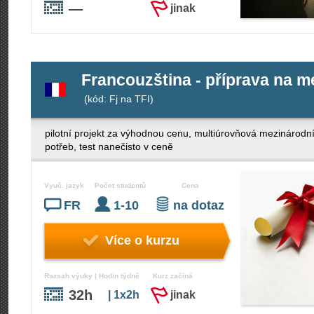
—
jinak
Francouzština - příprava na me
(kód: Fj na TFI)
pilotní projekt za výhodnou cenu, multiúrovňová mezinárodní 
potřeb, test nanečisto v ceně
Vyuč. jazyk
Počet studentů
Cena
FR
1-10
na dotaz
Více o kurzu
Rozsah výuky | Hodin týdně
Kurz začíná
32h
| 1x2h
jinak