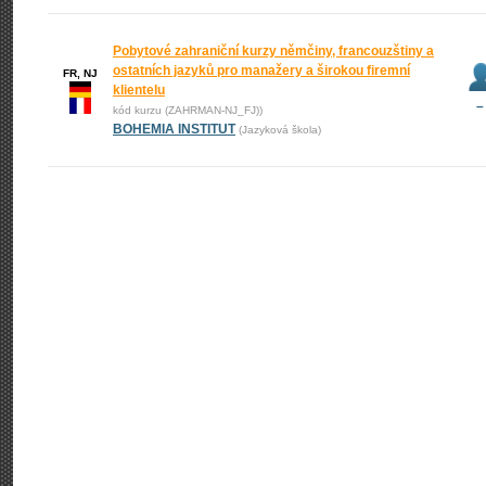
Pobytové zahraniční kurzy němčiny, francouzštiny a
ostatních jazyků pro manažery a širokou firemní
FR, NJ
klientelu
–
kód kurzu (ZAHRMAN-NJ_FJ))
BOHEMIA INSTITUT
(Jazyková škola)