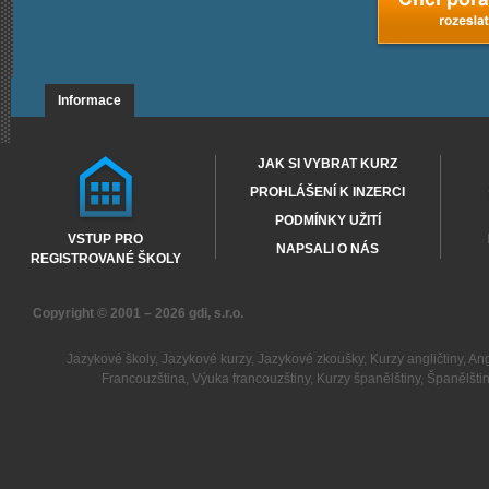
Informace
JAK SI VYBRAT KURZ
PROHLÁŠENÍ K INZERCI
PODMÍNKY UŽITÍ
VSTUP PRO
NAPSALI O NÁS
REGISTROVANÉ ŠKOLY
Copyright © 2001 – 2026
gdi, s.r.o.
Jazykové školy
,
Jazykové kurzy
,
Jazykové zkoušky
,
Kurzy angličtiny
,
Ang
Francouzština
,
Výuka francouzštiny
,
Kurzy španělštiny
,
Španělšti