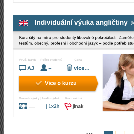
Individuální výuka angličtiny
(k
Kurz šitý na míru pro studenty libovolné pokročilosti. Zamě
testům, obecný, profesní i obchodní jazyk – podle potřeb stu
Vyuč. jazyk
Počet studentů
Cena
AJ
–
více…
Více o kurzu
Rozsah výuky | Hodin týdně
Kurz začíná
—
| 1x2h
jinak