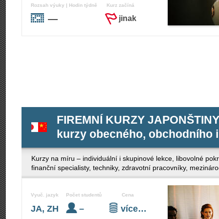
Rozsah výuky | Hodin týdně
Kurz začíná
—
jinak
FIREMNÍ KURZY JAPONŠTINY 
kurzy obecného, obchodního i
Kurzy na míru – individuální i skupinové lekce, libovolné po
finanční specialisty, techniky, zdravotní pracovníky, mezinár
Vyuč. jazyk
Počet studentů
Cena
JA, ZH
–
více…