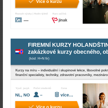
Více o kurzu
Rozsah výuky | Hodin týdně
Kurz začíná
—
jinak
FIREMNÍ KURZY HOLANDŠTIN
zakázkové kurzy obecného, ob
(kód: H+N fir)
Kurzy na míru – individuální i skupinové lekce, libovolné po
finanční specialisty, techniky, zdravotní pracovníky, mezinár
Vyuč. jazyk
Počet studentů
Cena
NL, NO
–
více…
Více o kurzu