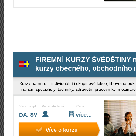
FIREMNÍ KURZY ŠVÉDŠTINY n
kurzy obecného, obchodního i
Kurzy na míru – individuální i skupinové lekce, libovolné po
finanční specialisty, techniky, zdravotní pracovníky, mezinár
Vyuč. jazyk
Počet studentů
Cena
DA, SV
–
více…
Více o kurzu