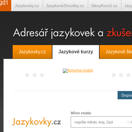
Jazykovky.cz
JazykovéZkoušky.cz
SlevyKurzů.cz
Jaz
Španělština on-line
Italština on-line
Tlumočení-Překlady.
Jazykovky.cz
Jazykové kurzy
Jazykové šk
Dopor
Místo studia