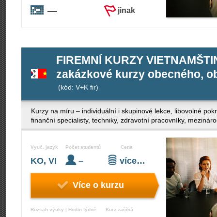
—
jinak
FIREMNÍ KURZY VIETNAMŠTIN
zakázkové kurzy obecného, ob
(kód: V+K fir)
Kurzy na míru – individuální i skupinové lekce, libovolné po
finanční specialisty, techniky, zdravotní pracovníky, mezinár
Vyuč. jazyk
Počet studentů
Cena
KO, VI
–
více…
Více o kurzu
Rozsah výuky | Hodin týdně
Kurz začíná