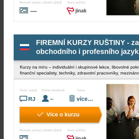
Rozsah výuky | Hodin týdně
Kurz začíná
—
jinak
FIREMNÍ KURZY RUŠTINY - za
obchodního i profesního jazy
Kurzy na míru – individuální i skupinové lekce, libovolné po
finanční specialisty, techniky, zdravotní pracovníky, mezinár
Vyuč. jazyk
Počet studentů
Cena
RJ
–
více…
Více o kurzu
Rozsah výuky | Hodin týdně
Kurz začíná
—
jinak