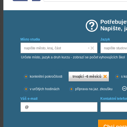
Potřebuje
Napište, 
Místo studia
Jazyk
Určete místo, jazyk a druh kurzu - zobrazí se počet vyhovujících škol
Chci kurzy:
konkrétní pokročilosti
trvající ~6 měsíců
s k
v určitých hodinách
příprava na jaz. zkoušku
Váš e-mail
Kontaktní telefo