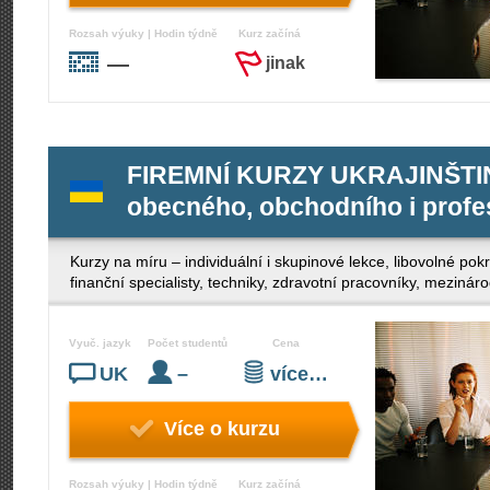
Rozsah výuky | Hodin týdně
Kurz začíná
—
jinak
FIREMNÍ KURZY UKRAJINŠTINY
obecného, obchodního i profe
Kurzy na míru – individuální i skupinové lekce, libovolné po
finanční specialisty, techniky, zdravotní pracovníky, mezinár
Vyuč. jazyk
Počet studentů
Cena
UK
–
více…
Více o kurzu
Rozsah výuky | Hodin týdně
Kurz začíná