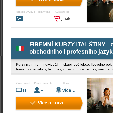
Rozsah výuky | Hodin týdně
Kurz začíná
—
jinak
FIREMNÍ KURZY ITALŠTINY - z
obchodního i profesního jazy
Kurzy na míru – individuální i skupinové lekce, libovolné po
finanční specialisty, techniky, zdravotní pracovníky, mezinár
Vyuč. jazyk
Počet studentů
Cena
IT
–
více…
Více o kurzu