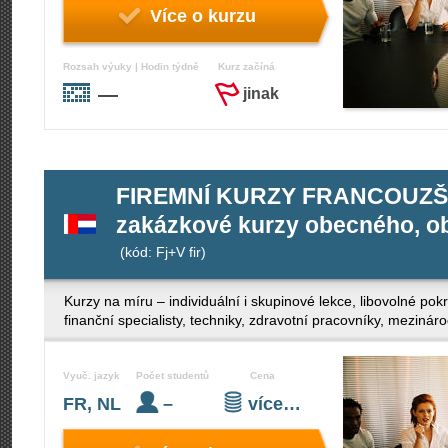
Více o kurzu
Rozsah výuky | Hodin týdně
Kurz začíná
—
jinak
FIREMNÍ KURZY FRANCOUZŠT
zakázkové kurzy obecného, ob
(kód: Fj+V fir)
Kurzy na míru – individuální i skupinové lekce, libovolné po
finanční specialisty, techniky, zdravotní pracovníky, mezinár
Vyuč. jazyk
Počet studentů
Cena
FR, NL
–
více…