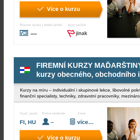
Více o kurzu
Rozsah výuky | Hodin týdně
Kurz začíná
—
jinak
FIREMNÍ KURZY MAĎARŠTINY 
kurzy obecného, obchodního i
Kurzy na míru – individuální i skupinové lekce, libovolné po
finanční specialisty, techniky, zdravotní pracovníky, mezinár
Vyuč. jazyk
Počet studentů
Cena
FI, HU
–
více…
Více o kurzu