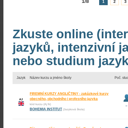
1/8
1
2
3
Zkuste online (inte
jazyků, intenzivní 
nebo studium jazyk
Jazyk
Název kurzu a jméno školy
Poč. stu
FIREMNÍ KURZY ANGLIČTINY - zakázkové kurzy
obecného, obchodního i profesního jazyka
AJ
kód kurzu (Aj fir)
–
BOHEMIA INSTITUT
(Jazyková škola)