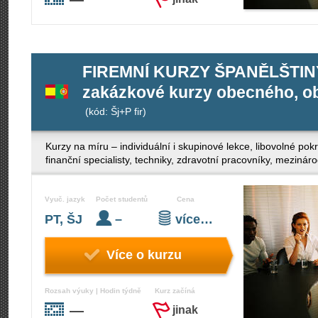
FIREMNÍ KURZY ŠPANĚLŠTIN
zakázkové kurzy obecného, ob
(kód: Šj+P fir)
Kurzy na míru – individuální i skupinové lekce, libovolné po
finanční specialisty, techniky, zdravotní pracovníky, mezinár
Vyuč. jazyk
Počet studentů
Cena
PT, ŠJ
–
více…
Více o kurzu
Rozsah výuky | Hodin týdně
Kurz začíná
—
jinak