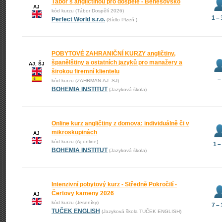
Tábor s angličtinou pro dospělé - Benešovsko
AJ
kód kurzu (Tábor Dospělí 2026)
1 –
Perfect World s.r.o.
(Sídlo Plzeň )
POBYTOVÉ ZAHRANIČNÍ KURZY angličtiny,
španělštiny a ostatních jazyků pro manažery a
AJ, ŠJ
širokou firemní klientelu
–
kód kurzu (ZAHRMAN-AJ_SJ)
BOHEMIA INSTITUT
(Jazyková škola)
Online kurz angličtiny z domova: individuálně či v
mikroskupinách
AJ
kód kurzu (Aj online)
1 –
BOHEMIA INSTITUT
(Jazyková škola)
Intenzivní pobytový kurz - Středně Pokročilí -
Čertovy kameny 2026
AJ
kód kurzu (Jeseníky)
7 –
TUČEK ENGLISH
(Jazyková škola TUČEK ENGLISH)