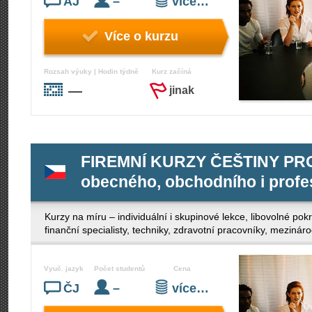
AJ
–
více…
Více o kurzu
Rozsah výuky | Hodin týdně
Kurz začíná
—
jinak
FIREMNÍ KURZY ČEŠTINY PRO 
obecného, obchodního i profe
Kurzy na míru – individuální i skupinové lekce, libovolné po
finanční specialisty, techniky, zdravotní pracovníky, mezinár
Vyuč. jazyk
Počet studentů
Cena
ČJ
–
více…