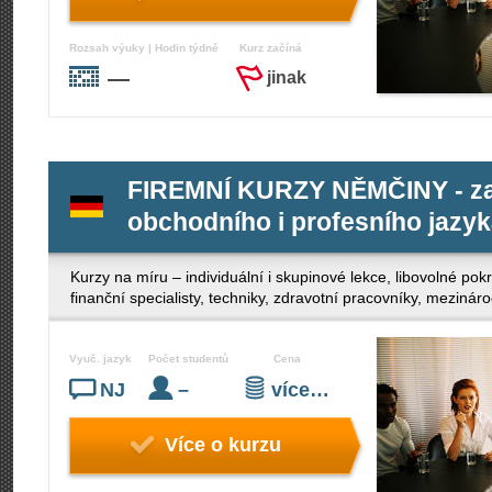
Rozsah výuky | Hodin týdně
Kurz začíná
—
jinak
FIREMNÍ KURZY NĚMČINY - za
obchodního i profesního jazy
Kurzy na míru – individuální i skupinové lekce, libovolné po
finanční specialisty, techniky, zdravotní pracovníky, mezinár
Vyuč. jazyk
Počet studentů
Cena
NJ
–
více…
Více o kurzu