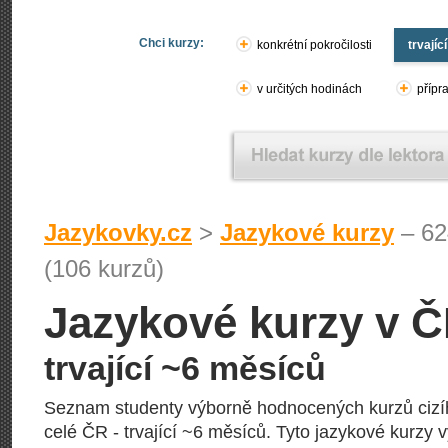
Chci kurzy:
konkrétní pokročilosti
trvajíc
v určitých hodinách
přípr
Jazykovky.cz
>
Jazykové kurzy
– 62
(106 kurzů)
Jazykové kurzy v 
trvající ~6 měsíců
Seznam studenty výborně hodnocených kurzů cizí
celé ČR - trvající ~6 měsíců. Tyto jazykové kurzy v