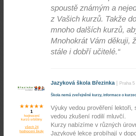
spoustě známým a nejede
z Vašich kurzů. Takže d
mnoho dalších kurzů, ab
Mnohokrát Vám děkuji, že
stále i dobří učitelé.“
Jazyková škola Březinka
|
Praha 5
Škola nemá zveřejněné kurzy, informace o kurzec
Výuky vedou prověření lektoři, 
1
vedou zkušení rodilí mluvčí.
hodnocení
kurzů srbštiny
Kurzy nabízíme v různých úrov
všech 24
hodnocení školy
Jazykové lekce probíhají v dop