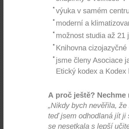
výuka v samém centr
moderní a klimatizov
možnost studia až 21 
Knihovna cizojazyčné l
jsme členy Asociace j
Etický kodex a Kodex k
A proč ještě? Nechme 
„Nikdy bych nevěřila, že
teď jsem odhodlaná jít ji
se nesetkala s lepší učit