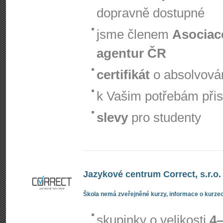
dopravně dostupné
jsme členem
Asociac
agentur ČR
certifikát
o absolvová
k Vašim potřebám při
slevy
pro studenty
Jazykové centrum Correct, s.r.o.
Škola nemá zveřejněné kurzy, informace o kurzec
skupinky o velikosti
4–