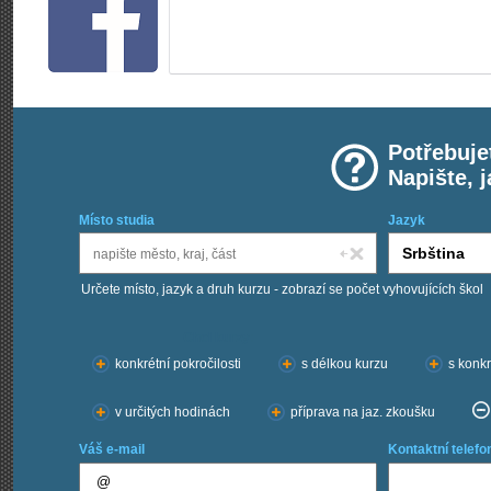
Potřebuje
Napište, 
Místo studia
Jazyk
Určete místo, jazyk a druh kurzu - zobrazí se počet vyhovujících škol
Chci kurzy:
konkrétní pokročilosti
s délkou kurzu
s konkr
v určitých hodinách
příprava na jaz. zkoušku
Váš e-mail
Kontaktní telefo