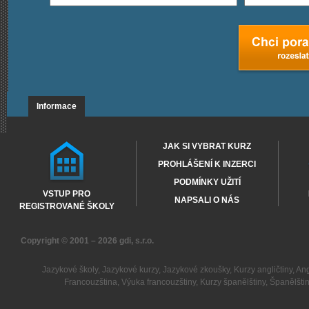
Informace
JAK SI VYBRAT KURZ
PROHLÁŠENÍ K INZERCI
PODMÍNKY UŽITÍ
VSTUP PRO
NAPSALI O NÁS
REGISTROVANÉ ŠKOLY
Copyright © 2001 – 2026
gdi, s.r.o.
Jazykové školy
,
Jazykové kurzy
,
Jazykové zkoušky
,
Kurzy angličtiny
,
Ang
Francouzština
,
Výuka francouzštiny
,
Kurzy španělštiny
,
Španělšti