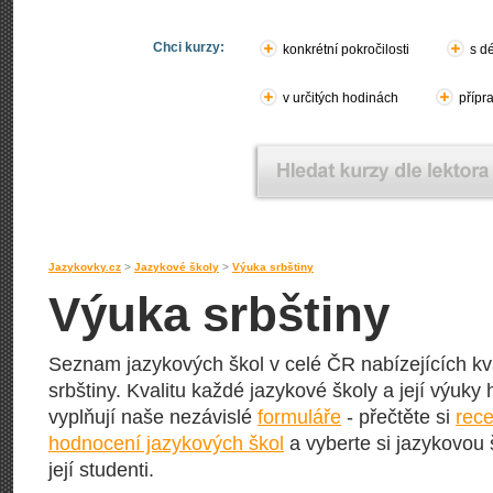
Chci kurzy:
konkrétní pokročilosti
s d
v určitých hodinách
přípr
Jazykovky.cz
>
Jazykové školy
>
Výuka srbštiny
Výuka srbštiny
Seznam jazykových škol v celé ČR nabízejících kva
srbštiny. Kvalitu každé jazykové školy a její výuky h
vyplňují naše nezávislé
formuláře
- přečtěte si
rece
hodnocení jazykových škol
a vyberte si jazykovou 
její studenti.