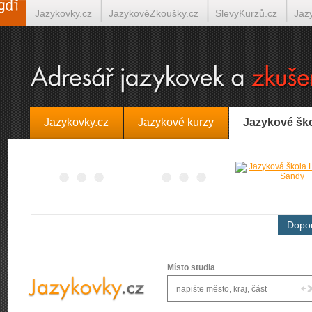
Jazykovky.cz
JazykovéZkoušky.cz
SlevyKurzů.cz
Jaz
Španělština on-line
Italština on-line
Tlumočení-Překlady.
Jazykovky.cz
Jazykové kurzy
Jazykové šk
Dopor
Místo studia