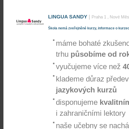
LINGUA SANDY
|
Praha 1
, Nové Měs
Škola nemá zveřejněné kurzy, informace o kurzec
máme bohaté zkušenos
trhu
působíme od ro
vyučujeme více než
4
klademe důraz přede
jazykových kurzů
disponujeme
kvalitní
i zahraničními lektory
naše učebny se nachá