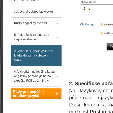
kurz, který hledáte
Jak vybrat dobrou jazykovku
Kurzy angličtiny pro děti
5. Pokračujte ve studiu ze
stejné učebnice!
2. Vyberte si jazykový kurz a
klaďte důraz na vybavení
školy
4. Vyhledání nejlepšího kurzu
angličtiny připravujícího na
zkoušku FCE za 3 minuty
2. Specifické pož
Na Jazykovky.cz mů
Rady pro úspěšné
studium jazyků
půjde např. o jazyk
Další kritéria a 
možnost Přístup na 