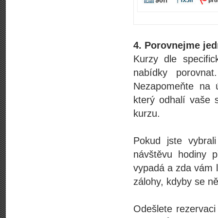
4. Porovnejme jed
Kurzy dle specif
nabídky porovnat
Nezapomeňte na úr
který odhalí vaše 
kurzu.
Pokud jste vybral
návštěvu hodiny př
vypadá a zda vám l
zálohy, kdyby se ně
Odešlete rezervaci 