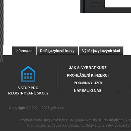
Informace
Další jazykové kurzy
Výběr jazykových škol
JAK SI VYBRAT KURZ
PROHLÁŠENÍ K INZERCI
PODMÍNKY UŽITÍ
VSTUP PRO
NAPSALI O NÁS
REGISTROVANÉ ŠKOLY
Copyright © 2001 – 2026
gdi, s.r.o.
Jazykové školy
,
Jazykové kurzy
,
Jazykové zkoušky
,
Kurzy angličtiny
,
Ang
Francouzština
,
Výuka francouzštiny
,
Kurzy španělštiny
,
Španělšti