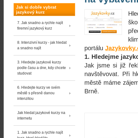
Jak si dobře vybrat
jazykový kurz
Hle
ško
7. Jak snadno a rychle najít
firemní jazykový kurz
pře
kli
8. Intenzivní kurzy - jak hledat
portálu
Jazykovky.
a snadno najít
1. Hledejme jazyk
3. Hledejte jazykové kurzy
Jak jsme si již ře
podle času a dne, kdy chcete
navštěvovat. Při h
studovat
městě máme zájem.
6. Hledejte kurzy ve svém
Brně.
městě s přesně danou
intenzitou
Jak hledat jazykové kurzy na
internetu
1. Jak snadno a rychle najít