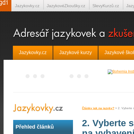
Jazykovky.cz
JazykovéZkoušky.cz
SlevyKurzů.cz
Jaz
Španělština on-line
Italština on-line
Tlumočení-Překlady.
Jazykovky.cz
Jazykové kurzy
Jazykové ško
Články jak na jazyky?
> 2. Vyberte s
2. Vyberte 
Přehled článků
na vybavení