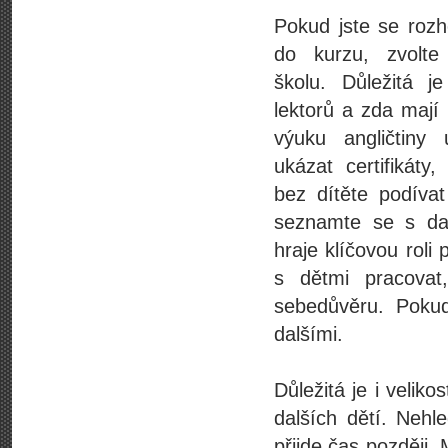
Pokud jste se rozh
do kurzu, zvolte
školu. Důležitá j
lektorů a zda mají 
výuku angličtiny
ukázat certifikáty
bez dítěte podíva
seznamte se s da
hraje klíčovou roli 
s dětmi pracovat
sebedůvěru. Poku
dalšími.
Důležitá je i veliko
dalších dětí. Nehl
přijde čas později.