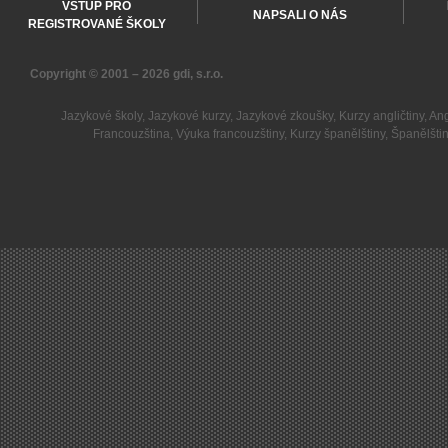
VSTUP PRO
NAPSALI O NÁS
REGISTROVANÉ ŠKOLY
Copyright © 2001 – 2026
gdi, s.r.o.
Jazykové školy
,
Jazykové kurzy
,
Jazykové zkoušky
,
Kurzy angličtiny
,
Ang
Francouzština
,
Výuka francouzštiny
,
Kurzy španělštiny
,
Španělšti