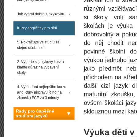
základních a střed
kurz, který hledáte
různými vzdělávac
Jak vybrat dobrou jazykovku
si školy volí s
školách je výuka 
Kurzy angličtiny pro děti
dobrovolný a pokud
do něj chodit ne
5. Pokračujte ve studiu ze
stejné učebnice!
povinné školní d
výukou jednoho jazy
2. Vyberte si jazykový kurz a
klaďte důraz na vybavení
jako předmět neb
školy
příchodem na středn
další cizí jazyk 
4. Vyhledání nejlepšího kurzu
angličtiny připravujícího na
maturitní zkoušku
zkoušku FCE za 3 minuty
ovšem školáci jazy
sklouznou mezi kate
Rady pro úspěšné
studium jazyků
Výuka dětí v