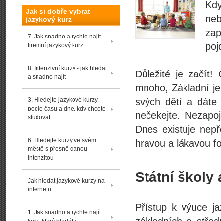
Kdy
Jak si dobře vybrat
neb
jazykový kurz
zap
7. Jak snadno a rychle najít
poj
firemní jazykový kurz
8. Intenzivní kurzy - jak hledat
Důležité je začít!
a snadno najít
mnoho, Základní je 
3. Hledejte jazykové kurzy
svých dětí a dáte 
podle času a dne, kdy chcete
nečekejte. Nezapoj
studovat
Dnes existuje nepř
6. Hledejte kurzy ve svém
hravou a lákavou fo
městě s přesně danou
intenzitou
Státní školy 
Jak hledat jazykové kurzy na
internetu
Přístup k výuce j
1. Jak snadno a rychle najít