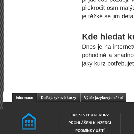
překročit osm malýc
je těžké se jim deta
Kde hledat k
Dnes je na interne
pohodlně a snadno?
jaký kurz potřebuje
Informace
Další jazykové kurzy
Výběr jazykových škol
JAK SI VYBRAT KURZ
PROHLÁŠENÍ K INZERCI
PODMÍNKY UŽITÍ