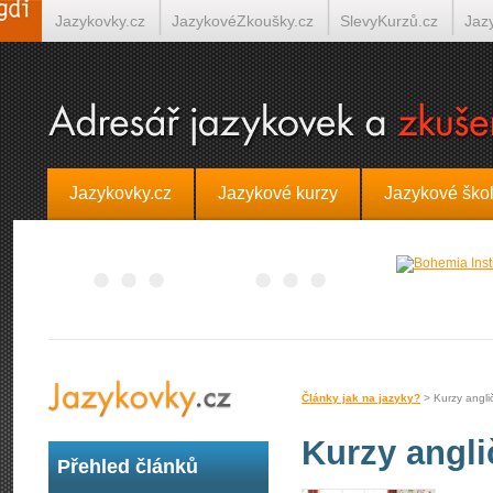
Jazykovky.cz
JazykovéZkoušky.cz
SlevyKurzů.cz
Jaz
Španělština on-line
Italština on-line
Tlumočení-Překlady.
Jazykovky.cz
Jazykové kurzy
Jazykové ško
Články jak na jazyky?
> Kurzy anglič
Kurzy angli
Přehled článků