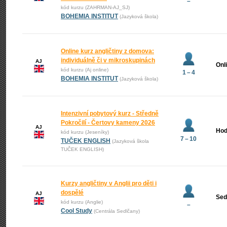
–
kód kurzu (ZAHRMAN-AJ_SJ)
BOHEMIA INSTITUT
(Jazyková škola)
Online kurz angličtiny z domova:
individuálně či v mikroskupinách
AJ
Onl
kód kurzu (Aj online)
1 – 4
BOHEMIA INSTITUT
(Jazyková škola)
Intenzivní pobytový kurz - Středně
Pokročilí - Čertovy kameny 2026
AJ
Hod
kód kurzu (Jeseníky)
7 – 10
TUČEK ENGLISH
(Jazyková škola
TUČEK ENGLISH)
Kurzy angličtiny v Anglii pro děti i
dospělé
AJ
Sed
kód kurzu (Anglie)
–
Cool Study
(Centrála Sedlčany)