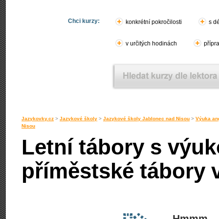
Chci kurzy:
konkrétní pokročilosti
s d
v určitých hodinách
přípr
Jazykovky.cz
>
Jazykové školy
>
Jazykové školy Jablonec nad Nisou
>
Výuka ang
Nisou
Letní tábory s výuk
příměstské tábory 
Hmmm... 