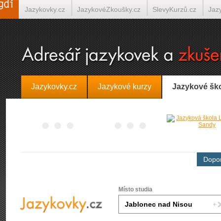
Jazykovky.cz
JazykovéZkoušky.cz
SlevyKurzů.cz
Jaz
Španělština on-line
Italština on-line
Tlumočení-Překlady.
Jazykovky.cz
Jazykové kurzy
Jazykové šk
Dopor
Místo studia