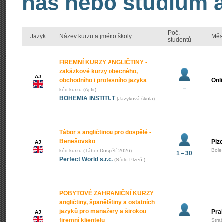
nás nebo studium an
Poč.
Jazyk
Název kurzu a jméno školy
Měs
studentů
FIREMNÍ KURZY ANGLIČTINY -
zakázkové kurzy obecného,
AJ
obchodního i profesního jazyka
Onl
–
kód kurzu (Aj fir)
BOHEMIA INSTITUT
(Jazyková škola)
Tábor s angličtinou pro dospělé -
Benešovsko
Plz
AJ
Bole
kód kurzu (Tábor Dospělí 2026)
1 – 30
Perfect World s.r.o.
(Sídlo Plzeň )
POBYTOVÉ ZAHRANIČNÍ KURZY
angličtiny, španělštiny a ostatních
jazyků pro manažery a širokou
Pra
AJ
firemní klientelu
Stra