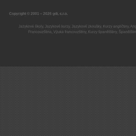
Copyright © 2001 – 2026
gdi, s.r.o.
Jazykové školy
,
Jazykové kurzy
,
Jazykové zkoušky
,
Kurzy angličtiny
,
Ang
Francouzština
,
Výuka francouzštiny
,
Kurzy španělštiny
,
Španělšti