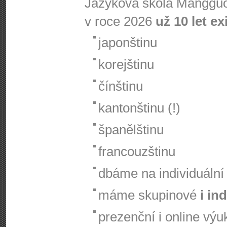
Jazyková škola Mangguo
v roce 2026
už 10 let ex
japonštinu
korejštinu
čínštinu
kantonštinu (!)
španělštinu
francouzštinu
dbáme na individuální 
máme skupinové
i in
prezenční i online výu