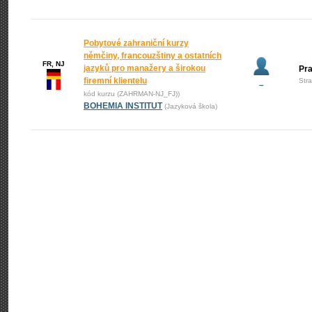
Pobytové zahraniční kurzy
němčiny, francouzštiny a ostatních
FR, NJ
jazyků pro manažery a širokou
Pr
firemní klientelu
Str
–
kód kurzu (ZAHRMAN-NJ_FJ))
BOHEMIA INSTITUT
(Jazyková škola)