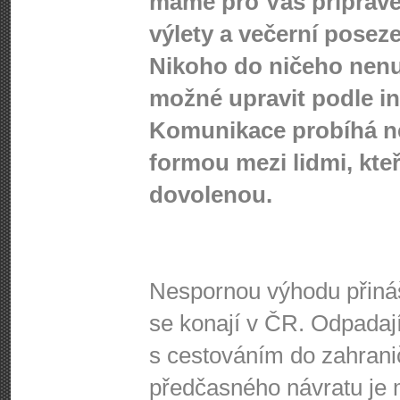
máme pro Vás připraven
výlety a večerní poseze
Nikoho do ničeho nenut
možné upravit podle in
Komunikace probíhá ne
formou mezi lidmi, kteř
dovolenou.
Nespornou výhodu přináší
se konají v ČR. Odpadají
s cestováním do zahranič
předčasného návratu je