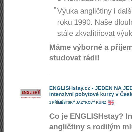
Výuka angličtiny i dalš
roku 1990. Naše dlou
stále zkvalitňovat výu
Máme výborné a příjemn
studovat rádi!
ENGLISHstay.cz - JEDEN NA JEDN
Intenzivní pobytové kurzy v Čes
1 PŘÍMĚSTSKÝ JAZYKOVÝ KURZ
Co je ENGLISHstay? In
angličtiny s rodilým m