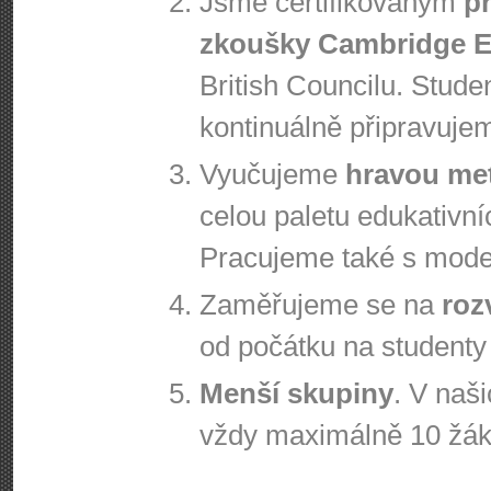
Jsme certifikovaným
p
zkoušky Cambridge E
British Councilu. Stude
kontinuálně připravuje
Vyučujeme
hravou me
celou paletu edukativníc
Pracujeme také s moder
Zaměřujeme se na
roz
od počátku na studenty 
Menší skupiny
. V naš
vždy maximálně 10 žáků