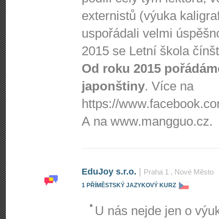
externistů (výuka kaligra
uspořádali velmi úspěšnou
2015 se Letní škola čínš
Od roku 2015 pořádáme
japonštiny
. Více na
https://www.fa­cebook.com
A na www.mangguo.cz.
EduJoy s.r.o.
|
Praha 1
, Nové Město
1 PŘÍMĚSTSKÝ JAZYKOVÝ KURZ
U nás nejde jen o výuk