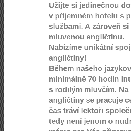
Užijte si jedinečnou d
v příjemném hotelu s p
službami. A zároveň si
mluvenou angličtinu.
Nabízíme unikátní spo
angličtiny!
Během našeho jazykové
minimálně 70 hodin int
s rodilým mluvčím. Na 
angličtiny se pracuje c
čas tráví lektoři spole
tedy není jenom o nudn