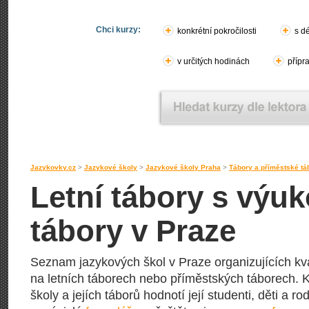
Chci kurzy:
konkrétní pokročilosti
s d
v určitých hodinách
přípr
Jazykovky.cz
>
Jazykové školy
>
Jazykové školy Praha
>
Tábory a příměstské tá
Letní tábory s výu
tábory v Praze
Seznam jazykových škol v Praze organizujících kva
na letních táborech nebo příměstských táborech. K
školy a jejích táborů hodnotí její studenti, děti a ro