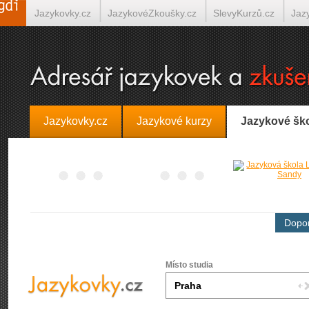
Jazykovky.cz
JazykovéZkoušky.cz
SlevyKurzů.cz
Jaz
Španělština on-line
Italština on-line
Tlumočení-Překlady.
Jazykovky.cz
Jazykové kurzy
Jazykové šk
Dopor
Místo studia