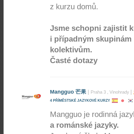
z kurzu domů.
Jsme schopni zajistit 
i případným skupinám 
kolektivům.
Časté dotazy
Mangguo 芒果
|
|
Praha 3
, Vinohrady
4 PŘÍMĚSTSKÉ JAZYKOVÉ KURZY
Mangguo je rodinná jaz
a románské jazyky.