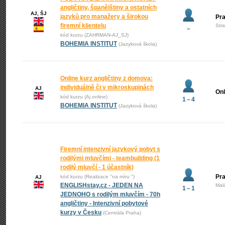
angličtiny, španělštiny a ostatních
AJ, ŠJ
jazyků pro manažery a širokou
Pr
firemní klientelu
Str
–
kód kurzu (ZAHRMAN-AJ_SJ)
BOHEMIA INSTITUT
(Jazyková škola)
Online kurz angličtiny z domova:
individuálně či v mikroskupinách
AJ
Onl
kód kurzu (Aj online)
1 – 4
BOHEMIA INSTITUT
(Jazyková škola)
Firemní intenzivní jazykový pobyt s
rodilými mluvčími - teambuilding (1
rodilý mluvčí - 1 účastník)
Pra
kód kurzu (Realizace "na míru ")
AJ
ENGLISHstay.cz - JEDEN NA
Mal
1 – 1
JEDNOHO s rodilým mluvčím - 70h
angličtiny - Intenzivní pobytové
kurzy v Česku
(Centrála Praha)