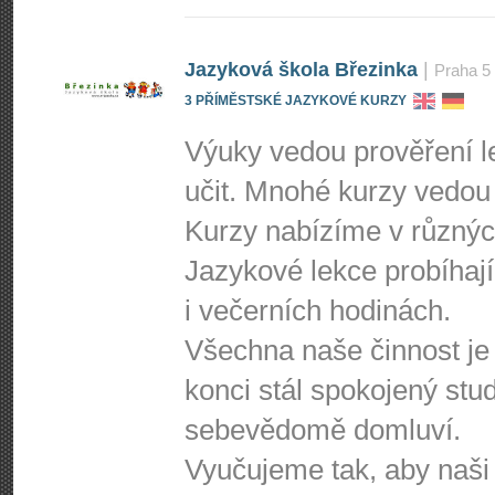
Jazyková škola Březinka
|
Praha 5
3 PŘÍMĚSTSKÉ JAZYKOVÉ KURZY
Výuky vedou prověření le
učit. Mnohé kurzy vedou 
Kurzy nabízíme v různýc
Jazykové lekce probíhají
i večerních hodinách.
Všechna naše činnost je
konci stál spokojený stud
sebevědomě domluví.
Vyučujeme tak, aby naši k