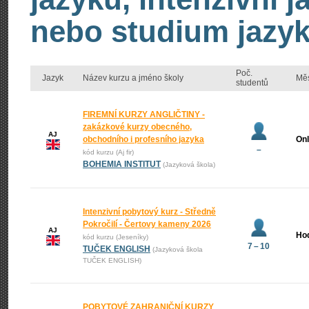
nebo studium jazyk
Poč.
Jazyk
Název kurzu a jméno školy
Mě
studentů
FIREMNÍ KURZY ANGLIČTINY -
zakázkové kurzy obecného,
AJ
obchodního i profesního jazyka
Onl
–
kód kurzu (Aj fir)
BOHEMIA INSTITUT
(Jazyková škola)
Intenzivní pobytový kurz - Středně
Pokročilí - Čertovy kameny 2026
AJ
Ho
kód kurzu (Jeseníky)
7 – 10
TUČEK ENGLISH
(Jazyková škola
TUČEK ENGLISH)
POBYTOVÉ ZAHRANIČNÍ KURZY