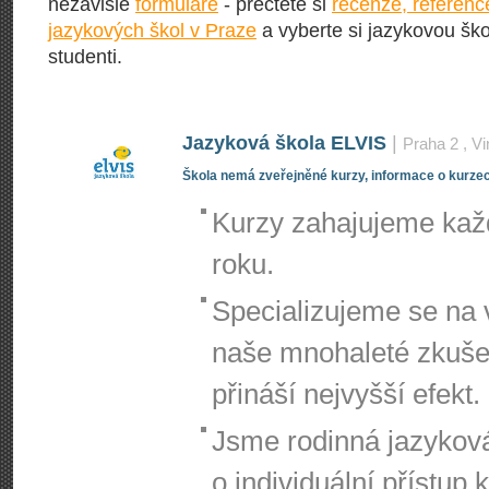
nezávislé
formuláře
- přečtěte si
recenze, referenc
jazykových škol v Praze
a vyberte si jazykovou škol
studenti.
Jazyková škola ELVIS
|
Praha 2
, V
Škola nemá zveřejněné kurzy, informace o kurzec
Kurzy zahajujeme kaž
roku.
Specializujeme se na 
naše mnohaleté zkušen
přináší nejvyšší efekt.
Jsme rodinná jazykov
o individuální přístup