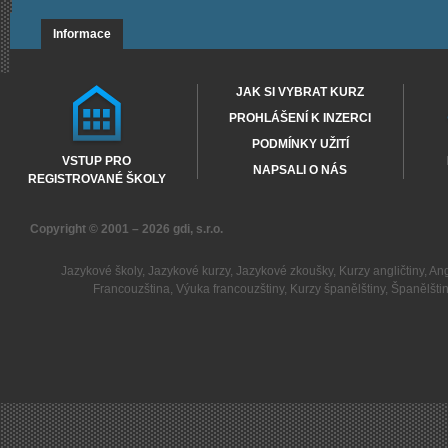
Informace
JAK SI VYBRAT KURZ
PROHLÁŠENÍ K INZERCI
PODMÍNKY UŽITÍ
VSTUP PRO
NAPSALI O NÁS
REGISTROVANÉ ŠKOLY
Copyright © 2001 – 2026
gdi, s.r.o.
Jazykové školy
,
Jazykové kurzy
,
Jazykové zkoušky
,
Kurzy angličtiny
,
Ang
Francouzština
,
Výuka francouzštiny
,
Kurzy španělštiny
,
Španělšti