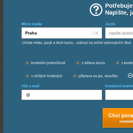
Potřebuje
Napište, 
Místo studia
Jazyk
Určete místo, jazyk a druh kurzu - zobrazí se počet vyhovujících škol
Chci kurzy:
konkrétní pokročilosti
s délkou kurzu
s konkr
v určitých hodinách
příprava na jaz. zkoušku
Váš e-mail
Kontaktní telefo