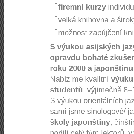
firemní kurzy
individu
velká knihovna a širo
možnost zapůjčení knih
S výukou asijských ja
opravdu bohaté zkušen
roku 2000 a japonštinu 
Nabízíme kvalitní
výuku
studentů
, výjimečně 8–
S výukou orientálních j
sami jsme sinologové/ j
školy japonštiny
, čínšt
podílí celý tým lektorů, 