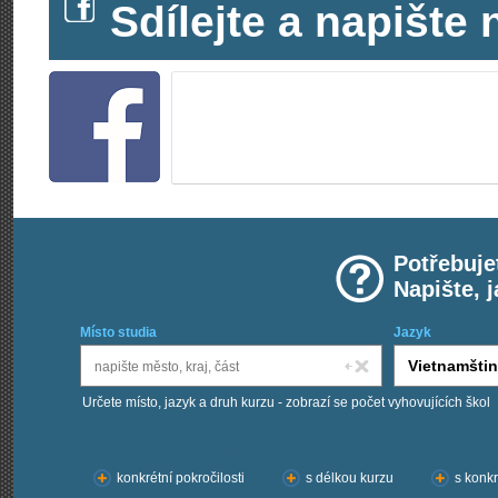
Sdílejte a napišt
Potřebuje
Napište, 
Místo studia
Jazyk
Určete místo, jazyk a druh kurzu - zobrazí se počet vyhovujících škol
Chci kurzy:
konkrétní pokročilosti
s délkou kurzu
s konkr