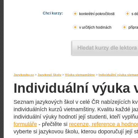
Chci kurzy:
konkrétní pokročilosti
s d
v určitých hodinách
přípr
Jazykovky.cz
>
Jazykové školy
>
Výuka vietnamštiny
>
Individuální výuka vietna
Individuální výuka 
Seznam jazykových škol v celé ČR nabízejících kva
individuálních kurzů vietnamštiny. Kvalitu každé jaz
individuální výuky hodnotí její studenti, kteří vyplň
formuláře
- přečtěte si
recenze, reference a hodno
vyberte si jazykovou školu, kterou doporučují její s