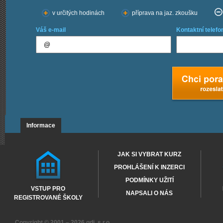
v určitých hodinách
příprava na jaz. zkoušku
Váš e-mail
Kontaktní telefo
Informace
JAK SI VYBRAT KURZ
PROHLÁŠENÍ K INZERCI
PODMÍNKY UŽITÍ
VSTUP PRO
NAPSALI O NÁS
REGISTROVANÉ ŠKOLY
Copyright © 2001 – 2026
gdi, s.r.o.