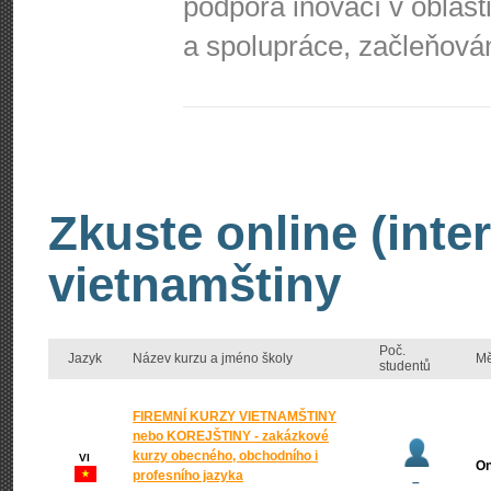
podpora inovací v oblast
a spolupráce, začleňová
Zkuste online (inte
vietnamštiny
Poč.
Jazyk
Název kurzu a jméno školy
Mě
studentů
FIREMNÍ KURZY VIETNAMŠTINY
nebo KOREJŠTINY - zakázkové
kurzy obecného, obchodního i
VI
On
profesního jazyka
–