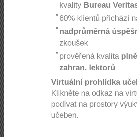
kvality
Bureau Verita
60% klientů přichází 
nadprůměrná úspěš
zkoušek
prověřená kvalita
plně
zahran. lektorů
Virtuální prohlídka uč
Klikněte na odkaz na vir
podívat na prostory výuk
učeben.