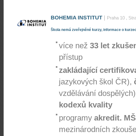
BOHEMIA INSTITUT
|
Praha 10
, Str
Škola nemá zveřejněné kurzy, informace o kurzec
více než
33 let zkuše
přístup
zakládající certifiko
jazykových škol ČR),
vzdělávání dospělých)
kodexů kvality
programy
akredit. M
mezinárodních zkouš