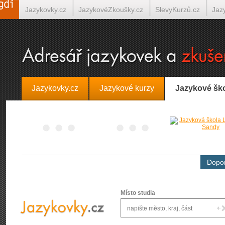
Jazykovky.cz
JazykovéZkoušky.cz
SlevyKurzů.cz
Jaz
Španělština on-line
Italština on-line
Tlumočení-Překlady.
Jazykovky.cz
Jazykové kurzy
Jazykové šk
Dopor
Místo studia