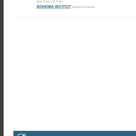
kód kurzu (V+K fir)
BOHEMIA INSTITUT
(Jazyková škola)