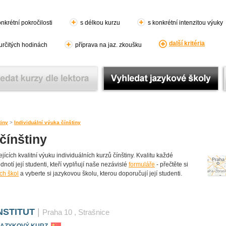
nkrétní pokročilosti
s délkou kurzu
s konkrétní intenzitou výuky
další kritéria
 určitých hodinách
příprava na jaz. zkoušku
tiny
>
Individuální výuka čínštiny
čínštiny
cích kvalitní výuku individuálních kurzů čínštiny. Kvalitu každé
dnotí její studenti, kteří vyplňují naše nezávislé
formuláře
- přečtěte si
ch škol
a vyberte si jazykovou školu, kterou doporučují její studenti.
NSTITUT
|
Praha 10
, Strašnice
 JAZYKOVÝ KURZ