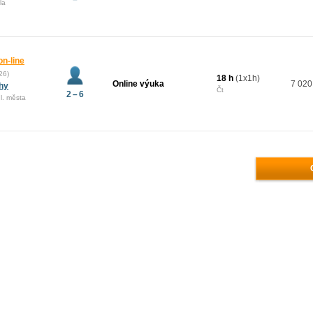
la
on-line
26)
18 h
(1x1h)
Online výuka
7 020
ahy
Čt
2 – 6
l. města