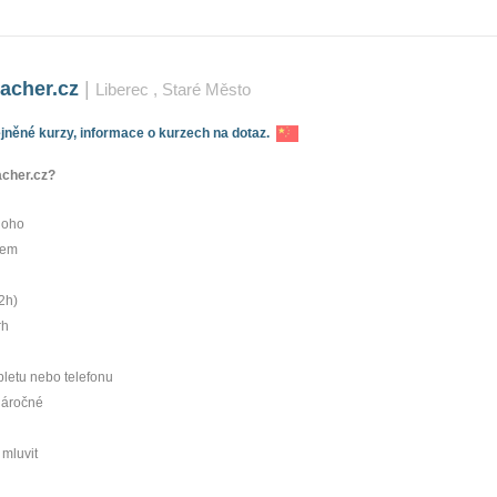
acher.cz
|
Liberec
, Staré Město
něné kurzy, informace o kurzech na dotaz.
cher­.cz?
noho
rem
2h)
rh
abletu nebo telefonu
náročné
mluvit