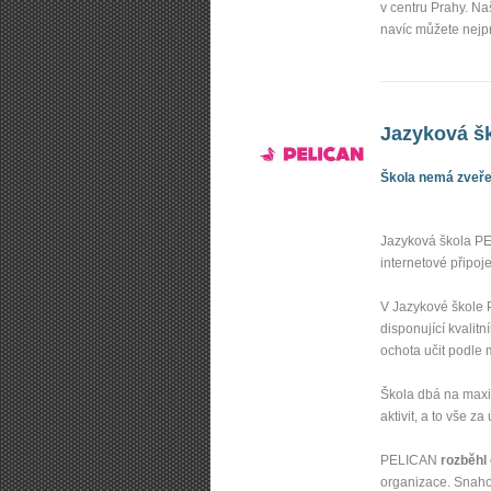
v centru Prahy. N
navíc můžete nejp
Jazyková šk
Škola nemá zveřej
Jazyková škola PE
internetové připoj
V Jazykové škol
disponující kvalit
ochota učit podle 
Škola dbá na maxim
aktivit, a to vše 
PELICAN
rozběhl
organizace. Snahou