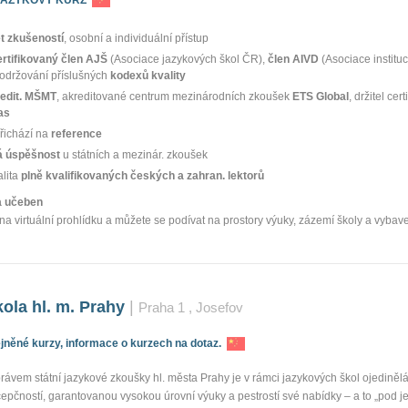
et zkušeností
, osobní a individuální přístup
ertifikovaný člen AJŠ
(Asociace jazykových škol ČR),
člen AIVD
(Asociace instituc
dodržování příslušných
kodexů kvality
edit. MŠMT
, akreditované centrum mezinárodních zkoušek
ETS Global
, držitel cert
as
řichází na
reference
 úspěšnost
u státních a mezinár. zkoušek
alita
plně kvalifikovaných českých a zahran. lektorů
ka učeben
na virtuální prohlídku a můžete se podívat na prostory výuky, zázemí školy a vybav
ola hl. m. Prahy
|
Praha 1
, Josefov
něné kurzy, informace o kurzech na dotaz.
rávem státní jazykové zkoušky hl. města Prahy je v rámci jazykových škol ojediněl
pčností, garantovanou vysokou úrovní výuky a pestrostí své nabídky – a to „pod j