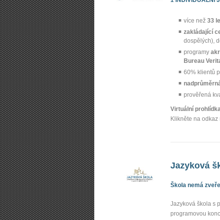
více než
33 l
zakládající c
dospělých), 
programy
akr
Bureau Verit
60% klientů p
nadprůměrná
prověřená kv
Virtuální prohlíd
Klikněte na odkaz 
Jazyková šk
Škola nemá zveřej
Jazyková škola s p
programovou konce