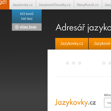
Jazykovky.cz
JazykovéZkoušky.cz
SlevyKurzů.cz
Jaz
622 kurzů
Italština on-line
Tlumočení-Překlady.cz
Překládá.cz
T
540 škol
přidat školu
Jazykovky.cz
Jazykové
Míst