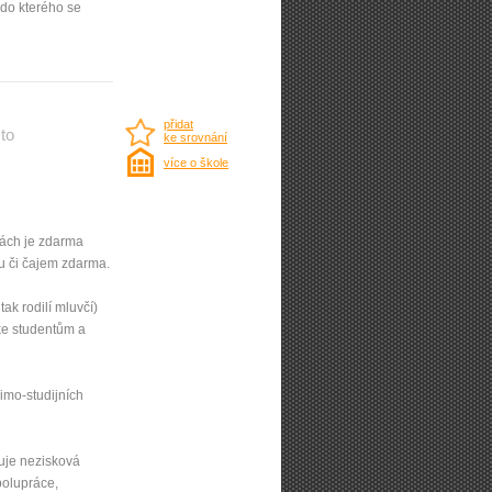
do kterého se
přidat
to
ke srovnání
více o škole
nách je zdarma
ou či čajem zdarma.
, tak rodilí mluvčí)
 ke studentům a
imo-studijních
iťuje nezisková
polupráce,