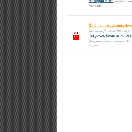
Mangguo 芒果
(Jazyková ško
Mangguo)
Čínština pro začátečníky 
kód kurzu (Čínština CN1Z1A 20
ZH
Jazyková škola hl. m. Pr
(Jazyková škola s právem SJZ h
Prahy)