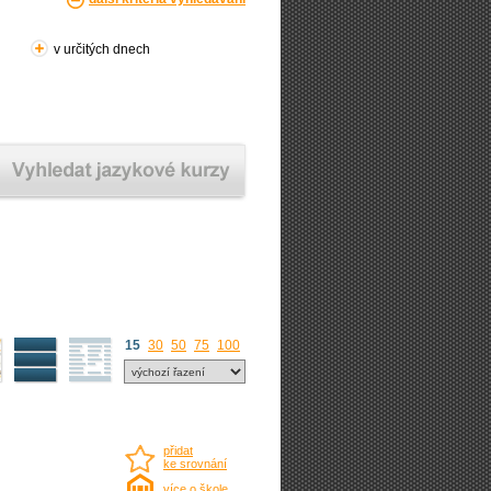
v určitých dnech
15
30
50
75
100
přidat
ke srovnání
více o škole