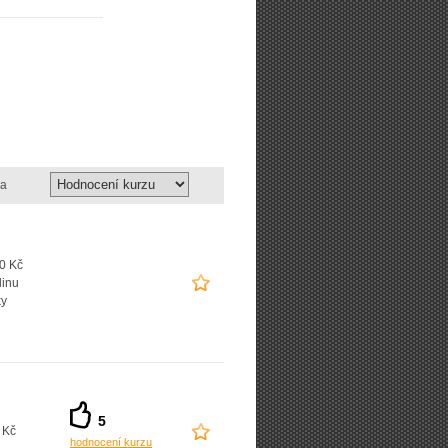
a
0 Kč
dinu
ky
5
 Kč
hodnocení kurzu