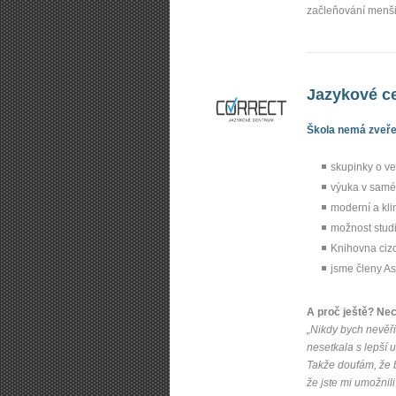
začleňování menši
Jazykové ce
Škola nemá zveřej
skupinky o ve
výuka v samé
moderní a kl
možnost studi
Knihovna cizo
jsme členy As
A proč ještě? Ne
„Nikdy bych nevěřil
nesetkala s lepší 
Takže doufám, že 
že jste mi umožnili 