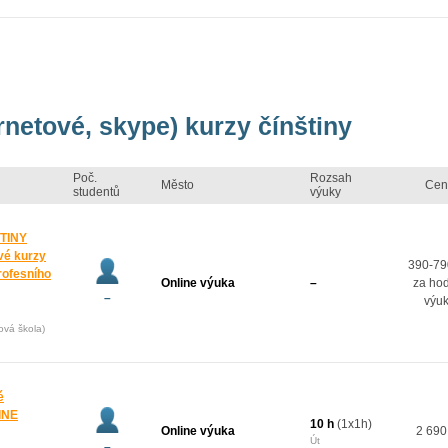
rnetové, skype) kurzy čínštiny
Poč.
Rozsah
Město
Cen
studentů
výuky
TINY
vé kurzy
390-79
rofesního
Online výuka
–
za ho
–
výu
ová škola)
é
INE
10 h
(1x1h)
Online výuka
2 690
Út
–