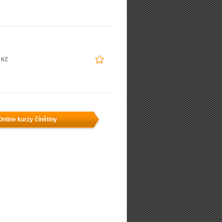
 Kč
Online kurzy čínštiny