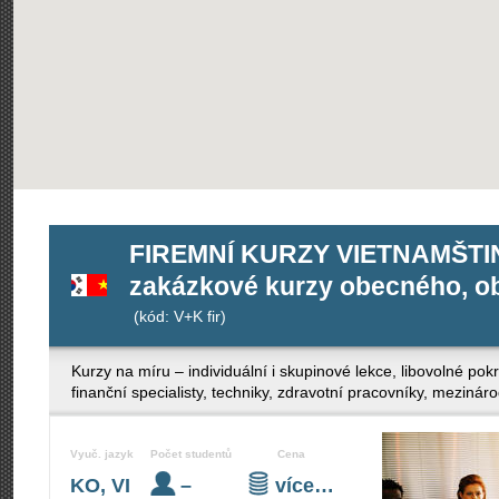
FIREMNÍ KURZY VIETNAMŠTIN
zakázkové kurzy obecného, ob
(kód: V+K fir)
Kurzy na míru – individuální i skupinové lekce, libovolné po
finanční specialisty, techniky, zdravotní pracovníky, mezinár
Vyuč. jazyk
Počet studentů
Cena
KO, VI
–
více…