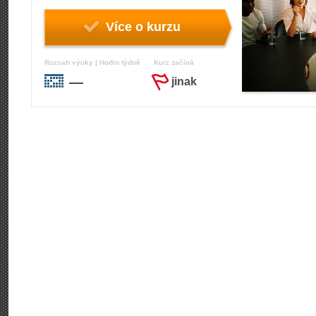
Více o kurzu
Rozsah výuky | Hodin týdně
Kurz začíná
—
jinak