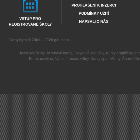
PROHLÁŠENÍ K INZERCI
PODMÍNKY UŽITÍ
VSTUP PRO
NAPSALI O NÁS
REGISTROVANÉ ŠKOLY
Copyright © 2001 – 2026
gdi, s.r.o.
Jazykové školy
,
Jazykové kurzy
,
Jazykové zkoušky
,
Kurzy angličtiny
,
Ang
Francouzština
,
Výuka francouzštiny
,
Kurzy španělštiny
,
Španělšti