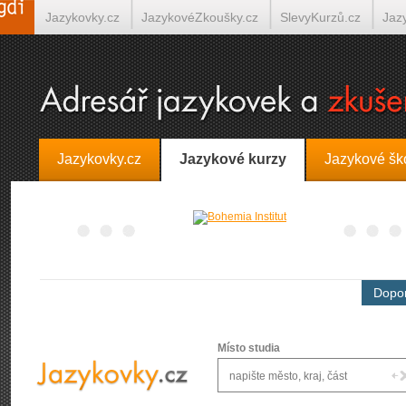
Jazykovky.cz
JazykovéZkoušky.cz
SlevyKurzů.cz
Jaz
Španělština on-line
Italština on-line
Tlumočení-Překlady.
Jazykovky.cz
Jazykové kurzy
Jazykové šk
Dopor
Místo studia