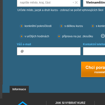
Určete místo, jazyk a druh kurzu - zobrazí se počet vyhovujících škol
Chci kurzy:
konkrétní pokročilosti
s délkou kurzu
s konkr
v určitých hodinách
příprava na jaz. zkoušku
Váš e-mail
Kontaktní telefo
Informace
JAK SI VYBRAT KURZ