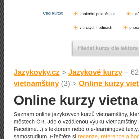
Chci kurzy:
konkrétní pokročilosti
s d
v určitých hodinách
přípr
Jazykovky.cz
>
Jazykové kurzy
– 62
vietnamštiny
(3) >
Online kurzy vi
Online kurzy vietn
Seznam online jazykových kurzů vietnamštiny, kte
městech ČR. Jde o vzdálenou výuku vietnamštiny p
Facetime...) s lektorem nebo o e-learningové texty
samostudium. Přečtěte si
recenze, reference a ho