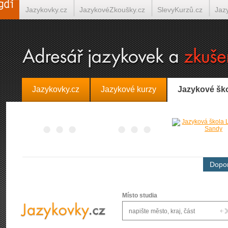
Jazykovky.cz
JazykovéZkoušky.cz
SlevyKurzů.cz
Jaz
Španělština on-line
Italština on-line
Tlumočení-Překlady.
Jazykovky.cz
Jazykové kurzy
Jazykové šk
Dopor
Místo studia