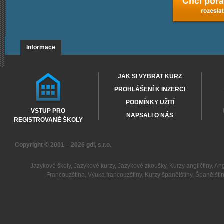
Informace
JAK SI VYBRAT KURZ
PROHLÁŠENÍ K INZERCI
PODMÍNKY UŽITÍ
VSTUP PRO
NAPSALI O NÁS
REGISTROVANÉ ŠKOLY
Copyright © 2001 – 2026
gdi, s.r.o.
Jazykové školy
,
Jazykové kurzy
,
Jazykové zkoušky
,
Kurzy angličtiny
,
Ang
Francouzština
,
Výuka francouzštiny
,
Kurzy španělštiny
,
Španělšti