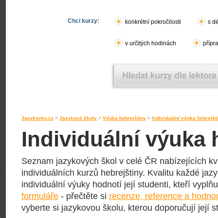
Chci kurzy:
konkrétní pokročilosti
s d
v určitých hodinách
přípr
Jazykovky.cz
>
Jazykové školy
>
Výuka hebrejštiny
>
Individuální výuka hebrejšt
Individuální výuka 
Seznam jazykových škol v celé ČR nabízejících kva
individuálních kurzů hebrejštiny. Kvalitu každé jazy
individuální výuky hodnotí její studenti, kteří vyplň
formuláře
- přečtěte si
recenze, reference a hodno
vyberte si jazykovou školu, kterou doporučují její s