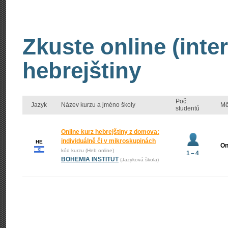
Zkuste online (inte
hebrejštiny
Poč.
Jazyk
Název kurzu a jméno školy
Mě
studentů
Online kurz hebrejštiny z domova:
individuálně či v mikroskupinách
HE
On
kód kurzu (Heb online)
1 – 4
BOHEMIA INSTITUT
(Jazyková škola)