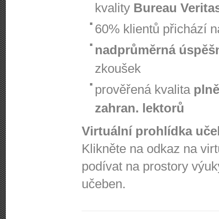
kvality
Bureau Verita
60% klientů přichází 
nadprůměrná úspěš
zkoušek
prověřená kvalita
plně
zahran. lektorů
Virtuální prohlídka uč
Klikněte na odkaz na vir
podívat na prostory výuk
učeben.