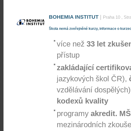
BOHEMIA INSTITUT
|
Praha 10
, Str
Škola nemá zveřejněné kurzy, informace o kurzec
více než
33 let zkuše
přístup
zakládající certifiko
jazykových škol ČR),
vzdělávání dospělých)
kodexů kvality
programy
akredit. M
mezinárodních zkouš