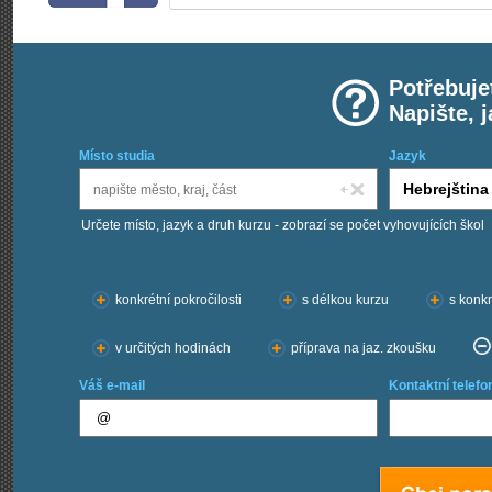
Potřebuje
Napište, 
Místo studia
Jazyk
Určete místo, jazyk a druh kurzu - zobrazí se počet vyhovujících škol
Chci kurzy:
konkrétní pokročilosti
s délkou kurzu
s konkr
v určitých hodinách
příprava na jaz. zkoušku
Váš e-mail
Kontaktní telefo