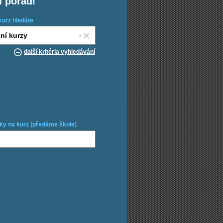
m poradí
kurz hledáte
další kritéria vyhledávání
ky na kurz (předáme škole)