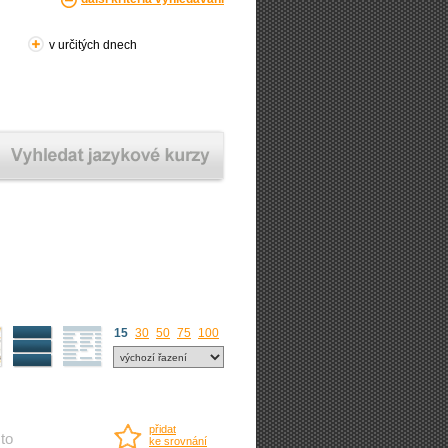
v určitých dnech
15
30
50
75
100
přidat
to
ke srovnání