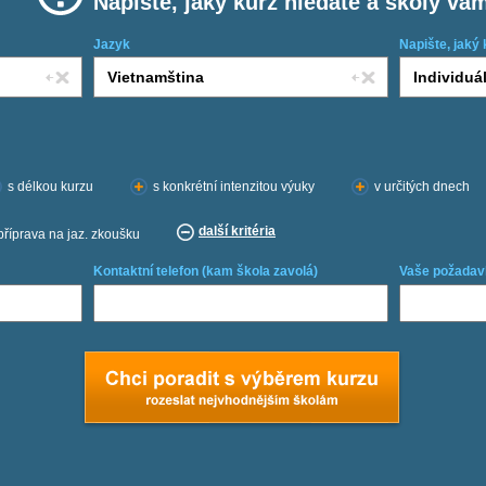
Napište, jaký kurz hledáte a školy vá
Jazyk
Napište, jaký 
s délkou kurzu
s konkrétní intenzitou výuky
v určitých dnech
další kritéria
příprava na jaz. zkoušku
Kontaktní telefon (kam škola zavolá)
Vaše požadav