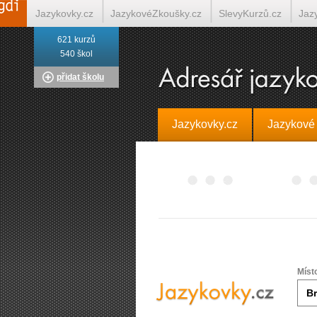
Jazykovky.cz
JazykovéZkoušky.cz
SlevyKurzů.cz
Jaz
621 kurzů
Italština on-line
Tlumočení-Překlady.cz
Překládá.cz
T
540 škol
přidat školu
Jazykovky.cz
Jazykové
Míst