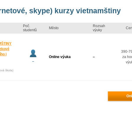
ernetové, skype) kurzy vietnamštiny
Poč.
Rozsah
Město
Ce
studentů
výuky
MŠTINY
zkové
390-7
ho i
Online výuka
–
za ho
–
výu
ová škola)
Onl