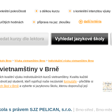
nkrétní pokročilosti
s délkou kurzu
s konkrétní intenzitou výuky
další kritéria
 určitých hodinách
příprava na jaz. zkoušku
koly Brno
>
Výuka vietnamštiny Brno
>
Individuální výuka vietnamštiny Brno
 vietnamštiny v Brně
h kvalitní výuku individuálních kurzů vietnamštiny. Kvalitu každé
dnotí její studenti, kteří vyplňují naše nezávislé
formuláře
- přečtěte si
ch škol v Brně
a vyberte si jazykovou školu, kterou doporučují její
ola s právem SJZ PELICAN, s.r.o.
|
Brno-střed
, Brno-měs