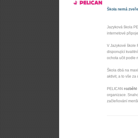
Škola nemá zveřej
Jazyková škola PE
internetové připoj
V Jazykové škol
disponující kvalit
ochota učit podle 
Škola dbá na maxim
aktivit, a to vše 
PELICAN
rozběhl
organizace. Snahou
začleňování menši