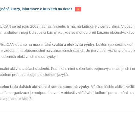
něné kurzy, informace o kurzech na dotaz.
LICAN se od roku 2002 nachází v centru Brna, na Lidické 9 v centru Brna. V učeb
ení a studenti mají k dispozici kuchyňku, kde se mohou před kurzem občerstvit káv
e PELICAN dbáme na
maximální kvalitu a efektivitu výuky
. Lektoři (jak čeští lektoři
ním vzděláním a zkušenostmi na zahraničních stážích. Je jim vlastní vstřícný přístup
moderních efektivních metod výuky.
ální aktivitu a účast studentů. Podniká s nimi celou řadu zajímavých studijních i m
za účelem probuzení zájmu o studium jazyků.
 celou řadu dalších aktivit nad rámec samotné výuky
. Většinu těchto aktivit zašt
 této organizace je podpora inovací v oblasti vzdělávání, kulturní porozumění a s
n a práce s mládeží.