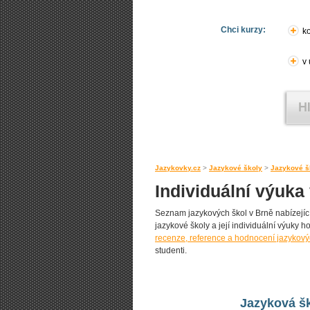
Chci kurzy:
ko
v
Jazykovky.cz
>
Jazykové školy
>
Jazykové š
Individuální výuka
Seznam jazykových škol v Brně nabízejícíc
jazykové školy a její individuální výuky ho
recenze, reference a hodnocení jazykový
studenti.
Jazyková šk