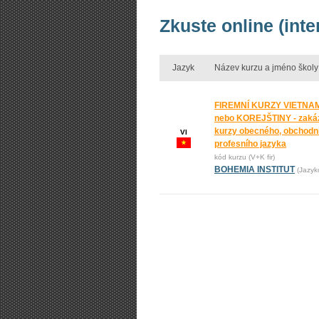
Zkuste online (int
Jazyk
Název kurzu a jméno školy
FIREMNÍ KURZY VIETNA
nebo KOREJŠTINY - zaká
kurzy obecného, obchodní
VI
profesního jazyka
kód kurzu (V+K fir)
BOHEMIA INSTITUT
(Jazyk