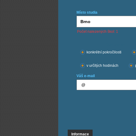
Místo studia
Počet nalezených škol: 1
Chci kurzy:
konkrétní pokročilosti
v určitých hodinách
Váš e-mail
Informace