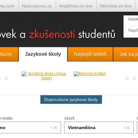
yky.com
Nazkušenou.cz
Angličtina on-line
Němčina on-line
lumočí.cz
Jazyk
 kurzy
Jazykové školy
Nejlepší lektoři
Jak na j
Doporučené jazykové školy
o studia
Jazyk