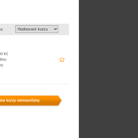
na
90 Kč
dinu
ky
ine kurzy vietnamštiny