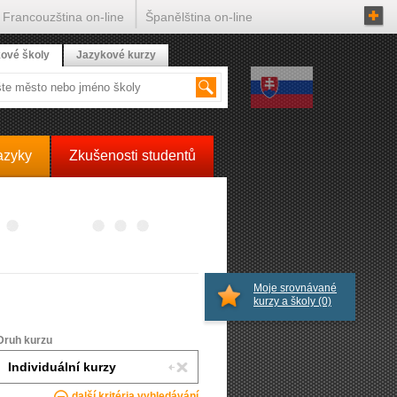
Francouzština on-line
Španělština on-line
ové školy
Jazykové kurzy
azyky
Zkušenosti studentů
Moje srovnávané
kurzy a školy
(0)
Druh kurzu
další kritéria vyhledávání