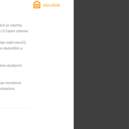
více o škole
nách je zdarma
ou či čajem zdarma.
, tak rodilí mluvčí)
 ke studentům a
imo-studijních
iťuje nezisková
polupráce,