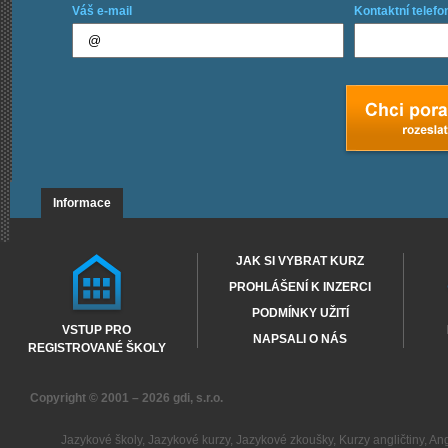
Váš e-mail
Kontaktní telefo
Informace
JAK SI VYBRAT KURZ
PROHLÁŠENÍ K INZERCI
PODMÍNKY UŽITÍ
VSTUP PRO
NAPSALI O NÁS
REGISTROVANÉ ŠKOLY
Copyright © 2001 – 2026
gdi, s.r.o.
Jazykové školy
,
Jazykové kurzy
,
Jazykové zkoušky
,
Kurzy angličtiny
,
Ang