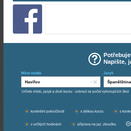
Potřebuje
Napište, 
Místo studia
Jazyk
Určete místo, jazyk a druh kurzu - zobrazí se počet vyhovujících škol
Chci kurzy:
konkrétní pokročilosti
s délkou kurzu
s konkr
v určitých hodinách
příprava na jaz. zkoušku