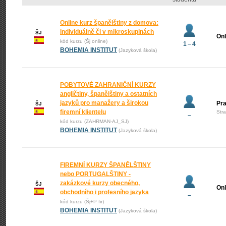
Online kurz španělštiny z domova:
individuálně či v mikroskupinách
ŠJ
Onl
kód kurzu (Šj online)
1 – 4
BOHEMIA INSTITUT
(Jazyková škola)
POBYTOVÉ ZAHRANIČNÍ KURZY
angličtiny, španělštiny a ostatních
jazyků pro manažery a širokou
Pr
ŠJ
firemní klientelu
Str
–
kód kurzu (ZAHRMAN-AJ_SJ)
BOHEMIA INSTITUT
(Jazyková škola)
FIREMNÍ KURZY ŠPANĚLŠTINY
nebo PORTUGALŠTINY -
zakázkové kurzy obecného,
ŠJ
Onl
obchodního i profesního jazyka
–
kód kurzu (Šj+P fir)
BOHEMIA INSTITUT
(Jazyková škola)