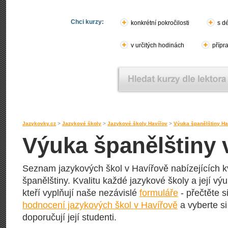
Chci kurzy:
konkrétní pokročilosti
s d
v určitých hodinách
přípr
Jazykovky.cz
>
Jazykové školy
>
Jazykové školy Havířov
>
Výuka španělštiny Ha
Výuka španělštiny 
Seznam jazykových škol v Havířově nabízejících kv
španělštiny. Kvalitu každé jazykové školy a její výu
kteří vyplňují naše nezávislé
formuláře
- přečtěte s
hodnocení jazykových škol v Havířově
a vyberte si
doporučují její studenti.