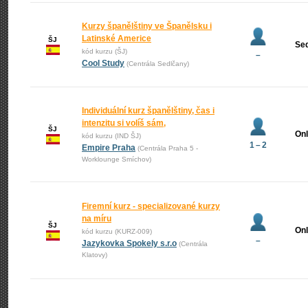
Kurzy španělštiny ve Španělsku i
Latinské Americe
ŠJ
Se
kód kurzu (ŠJ)
–
Cool Study
(Centrála Sedlčany)
Individuální kurz španělštiny, čas i
intenzitu si volíš sám,
ŠJ
Onl
kód kurzu (IND ŠJ)
1 – 2
Empire Praha
(Centrála Praha 5 -
Worklounge Smíchov)
Firemní kurz - specializované kurzy
na míru
ŠJ
Onl
kód kurzu (KURZ-009)
–
Jazykovka Spokely s.r.o
(Centrála
Klatovy)