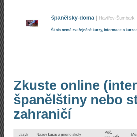
španělsky-doma
|
Havířov-Šumbark
Škola nemá zveřejněné kurzy, informace o kurzec
Zkuste online (inte
španělštiny nebo s
zahraničí
Poč.
Jazyk
Název kurzu a jméno školy
Mě
studentů