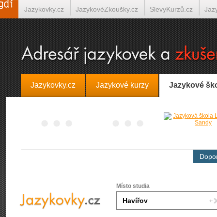
Jazykovky.cz
JazykovéZkoušky.cz
SlevyKurzů.cz
Jaz
Španělština on-line
Italština on-line
Tlumočení-Překlady.
Jazykovky.cz
Jazykové kurzy
Jazykové šk
Dopor
Místo studia