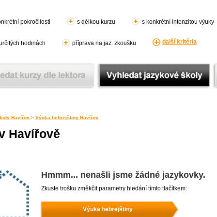
nkrétní pokročilosti
s délkou kurzu
s konkrétní intenzitou výuky
další kritéria
 určitých hodinách
příprava na jaz. zkoušku
koly Havířov
>
Výuka hebrejštiny Havířov
v Havířově
Hmmm... nenašli jsme žádné jazykovky.
Zkuste trošku změkčit parametry hledání tímto tlačítkem:
Výuka hebrejštiny