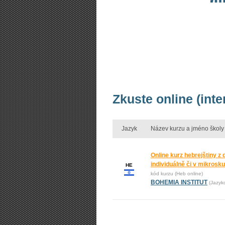
Zkuste online (int
Jazyk
Název kurzu a jméno školy
Online kurz hebrejštiny z
individuálně či v mikrosk
HE
kód kurzu (Heb online)
BOHEMIA INSTITUT
(Jazyk