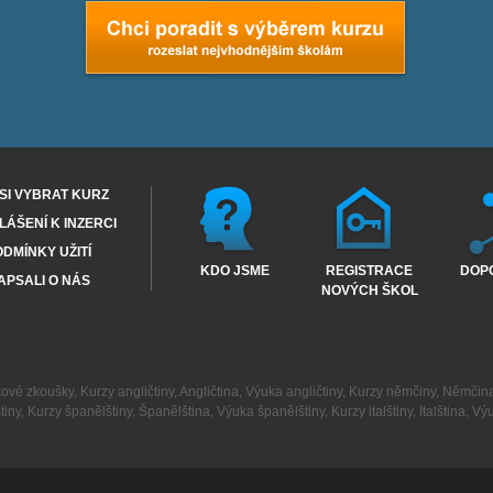
SI VYBRAT KURZ
ÁŠENÍ K INZERCI
DMÍNKY UŽITÍ
KDO JSME
REGISTRACE
DOP
APSALI O NÁS
NOVÝCH ŠKOL
kové zkoušky
,
Kurzy angličtiny
,
Angličtina
,
Výuka angličtiny
,
Kurzy němčiny
,
Němčin
tiny
,
Kurzy španělštiny
,
Španělština
,
Výuka španělštiny
,
Kurzy italštiny
,
Italština
,
Výu