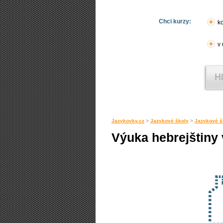
Chci kurzy:
ko
v
Jazykovky.cz
>
Jazykové školy
>
Jazykové š
Výuka hebrejštiny 