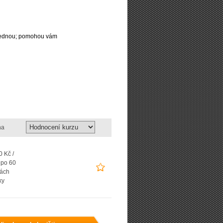
najednou; pomohou vám
na
 Kč /
 po 60
ách
ky