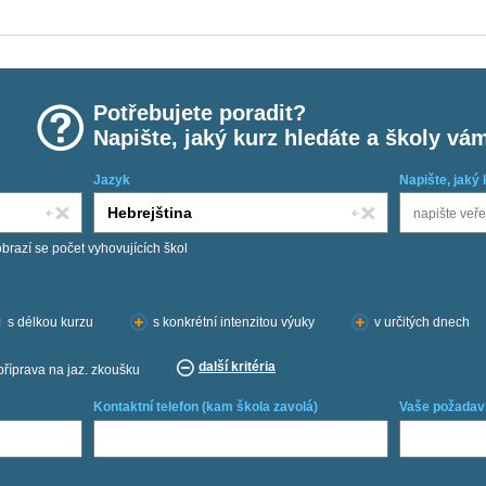
Potřebujete poradit?
Napište, jaký kurz hledáte a školy vá
Jazyk
Napište, jaký 
obrazí se počet vyhovujících škol
s délkou kurzu
s konkrétní intenzitou výuky
v určitých dnech
další kritéria
příprava na jaz. zkoušku
Kontaktní telefon (kam škola zavolá)
Vaše požadav