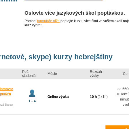
Oslovte více jazykových škol poptávkou.
Pomocí
formuláře níže
poptejte kurz u více škol ve vašem okolí 
kurz vybrat.
ernetové, skype) kurzy hebrejštiny
Poč.
Rozsah
Město
Ce
studentů
výuky
 domova:
od 5600
upinách
10 lekcí
Online výuka
10 h
(1x1h)
minut
1 – 4
výu
ová škola)