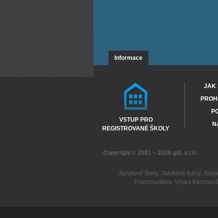
Informace
JAK 
PROHL
PO
VSTUP PRO
N
REGISTROVANÉ ŠKOLY
Copyright © 2001 – 2026
gdi, s.r.o.
Jazykové školy
,
Jazykové kurzy
,
Jazy
Francouzština
,
Výuka francouzš