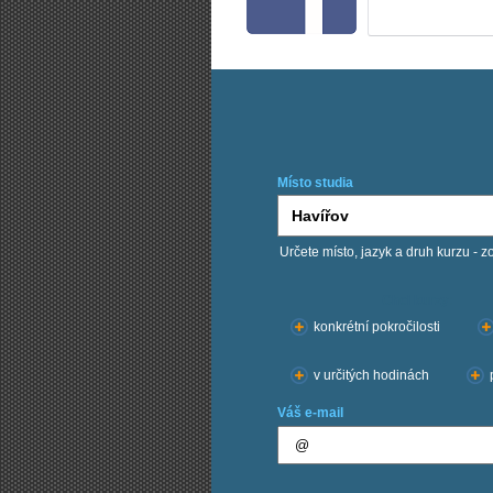
Místo studia
Určete místo, jazyk a druh kurzu - z
Chci kurzy:
konkrétní pokročilosti
v určitých hodinách
Váš e-mail