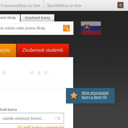
Francouzština on-line
Španělština on-line
ové školy
Jazykové kurzy
azyky
Zkušenosti studentů
Moje srovnávané
kurzy a školy
(0)
Druh kurzu
další kritéria vyhledávání