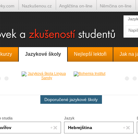
yky.com
Nazkušenou.cz
Angličtina on-line
Němčina on-line
lumočí.cz
Jazyk
 kurzy
Jazykové školy
Nejlepší lektoři
Jak na j
Doporučené jazykové školy
o studia
Jazyk