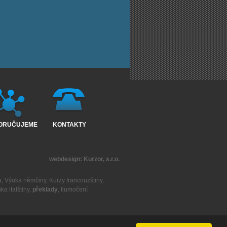
ORUČUJEME
KONTAKTY
webdesign:
Kurzor, s.r.o.
a
,
Výuka němčiny
,
Kurzy francouzštiny
,
ka italštiny
,
překlady
,
tlumočení