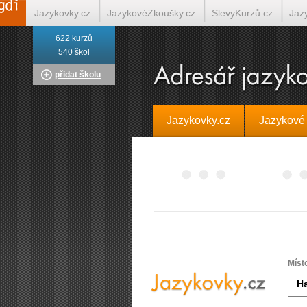
Jazykovky.cz
JazykovéZkoušky.cz
SlevyKurzů.cz
Jaz
622 kurzů
Italština on-line
Tlumočení-Překlady.cz
Překládá.cz
T
540 škol
přidat školu
Jazykovky.cz
Jazykové
Míst