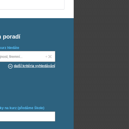
m poradí
kurz hledáte
další kritéria vyhledávání
ky na kurz (předáme škole)