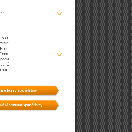
90,-
- 539
 minut
H za
(Cena
í podle
udentů
piné)
line kurzy španělštiny
niční studium španělštiny