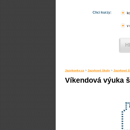
Chci kurzy:
ko
v
Jazykovky.cz
>
Jazykové školy
>
Jazykové š
Víkendová výuka š