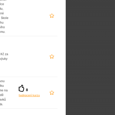
lce
tu,
ané
 škole
uhu
ního
amu.
 Kč za
výuky
vou
dku
8
íme na
adě
hodnocení kurzu
avků
ta.