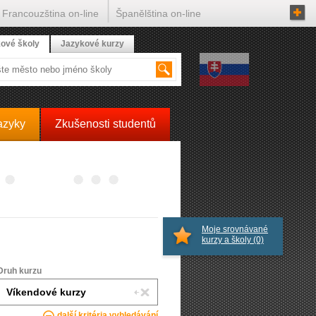
Francouzština on-line
Španělština on-line
ové školy
Jazykové kurzy
azyky
Zkušenosti studentů
Moje srovnávané
kurzy a školy
(0)
Druh kurzu
další kritéria vyhledávání