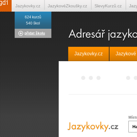
Jazykovky.cz
JazykovéZkoušky.cz
SlevyKurzů.cz
Jaz
624 kurzů
Italština on-line
Tlumočení-Překlady.cz
Překládá.cz
T
540 škol
přidat školu
Jazykovky.cz
Jazykové
Míst