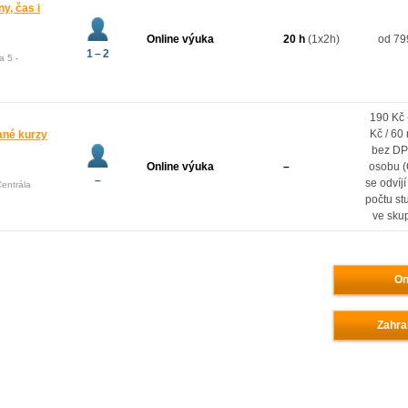
ny, čas i
Online výuka
20 h
(1x2h)
od 79
1 – 2
a 5 -
190 Kč 
Kč / 60
vané kurzy
bez DP
Online výuka
–
osobu 
–
se odvíj
Centrála
počtu st
ve sku
On
Zahra