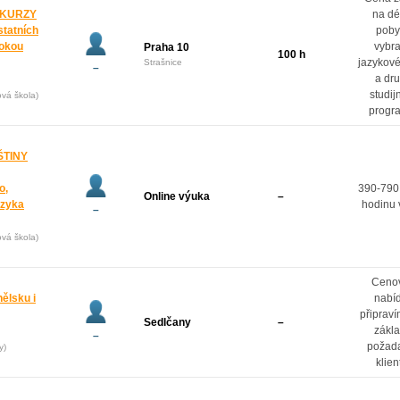
 KURZY
na dé
statních
poby
rokou
vybr
Praha 10
100 h
jazykové
Strašnice
–
a dr
studij
ová škola)
progr
ŠTINY
o,
390-790
Online výuka
–
azyka
hodinu 
–
ová škola)
Ceno
ělsku i
nabí
připrav
Sedlčany
–
zákl
–
požad
y)
klien