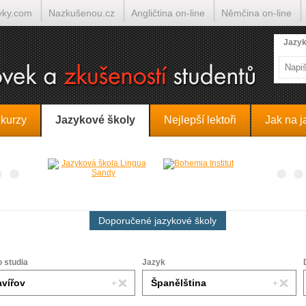
yky.com
Nazkušenou.cz
Angličtina on-line
Němčina on-line
lumočí.cz
Jazyk
 kurzy
Jazykové školy
Nejlepší lektoři
Jak na j
Doporučené jazykové školy
o studia
Jazyk