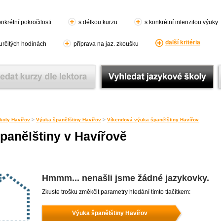
nkrétní pokročilosti
s délkou kurzu
s konkrétní intenzitou výuky
další kritéria
 určitých hodinách
příprava na jaz. zkoušku
koly Havířov
>
Výuka španělštiny Havířov
>
Víkendová výuka španělštiny Havířov
panělštiny v Havířově
Hmmm... nenašli jsme žádné jazykovky.
Zkuste trošku změkčit parametry hledání tímto tlačítkem:
Výuka španělštiny Havířov