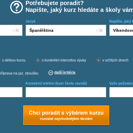
Potřebujete poradit?
Napište, jaký kurz hledáte a školy vá
Jazyk
Napište, jaký 
s délkou kurzu
s konkrétní intenzitou výuky
v určitých dnech
další kritéria
příprava na jaz. zkoušku
Kontaktní telefon (kam škola zavolá)
Vaše požadav