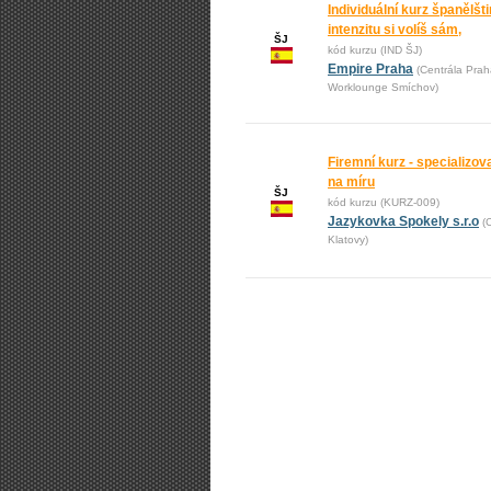
Individuální kurz španělšti
intenzitu si volíš sám,
ŠJ
kód kurzu (IND ŠJ)
Empire Praha
(Centrála Prah
Worklounge Smíchov)
Firemní kurz - specializo
na míru
ŠJ
kód kurzu (KURZ-009)
Jazykovka Spokely s.r.o
(
Klatovy)