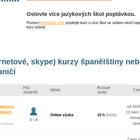
Oslovte více jazykových škol poptávkou.
Pomocí
formuláře níže
poptejte kurz u více škol ve vašem okolí 
kurz vybrat.
ernetové, skype) kurzy španělštiny ne
aničí
Poč.
Rozsah
Město
Cen
studentů
výuky
 domova:
od 5600
upinách
10 lekcí
Online výuka
10 h
(1x1h)
minut
1 – 4
výu
ová škola)
Cena z