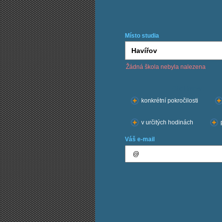
Místo studia
Žádná škola nebyla nalezena
Chci kurzy:
konkrétní pokročilosti
v určitých hodinách
Váš e-mail