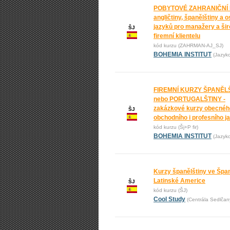
POBYTOVÉ ZAHRANIČNÍ
angličtiny, španělštiny a o
jazyků pro manažery a ši
ŠJ
firemní klientelu
kód kurzu (ZAHRMAN-AJ_SJ)
BOHEMIA INSTITUT
(Jazyk
FIREMNÍ KURZY ŠPANĚL
nebo PORTUGALŠTINY -
zakázkové kurzy obecnéh
ŠJ
obchodního i profesního j
kód kurzu (Šj+P fir)
BOHEMIA INSTITUT
(Jazyk
Kurzy španělštiny ve Špan
Latinské Americe
ŠJ
kód kurzu (ŠJ)
Cool Study
(Centrála Sedlčan