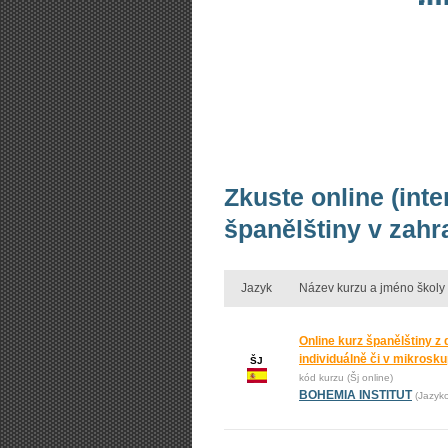
Zkuste online (int
španělštiny v zahr
Jazyk
Název kurzu a jméno školy
Online kurz španělštiny z
individuálně či v mikrosk
ŠJ
kód kurzu (Šj online)
BOHEMIA INSTITUT
(Jazyk