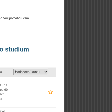
najednou; pomohou vám
bo studium
a
 Kč /
 po 60
ách
ky
áleží