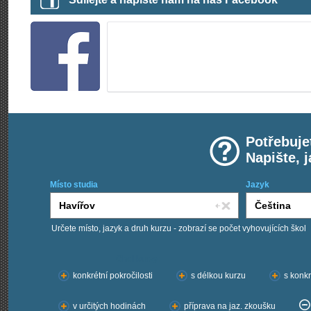
Potřebuje
Napište, 
Místo studia
Jazyk
Určete místo, jazyk a druh kurzu - zobrazí se počet vyhovujících škol
Chci kurzy:
konkrétní pokročilosti
s délkou kurzu
s konkr
v určitých hodinách
příprava na jaz. zkoušku