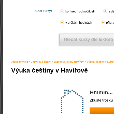
Chci kurzy:
konkrétní pokročilosti
s d
v určitých hodinách
přípr
Jazykovky.cz
>
Jazykové školy
>
Jazykové školy Havířov
>
Výuka češtiny Havířo
Výuka češtiny v Havířově
Hmmm... 
Zkuste trošku 