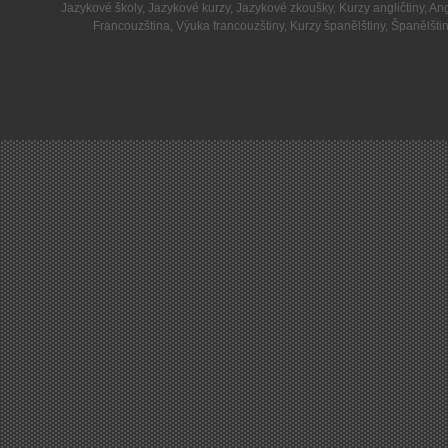
Jazykové školy
,
Jazykové kurzy
,
Jazykové zkoušky
,
Kurzy angličtiny
,
Ang
Francouzština
,
Výuka francouzštiny
,
Kurzy španělštiny
,
Španělšti