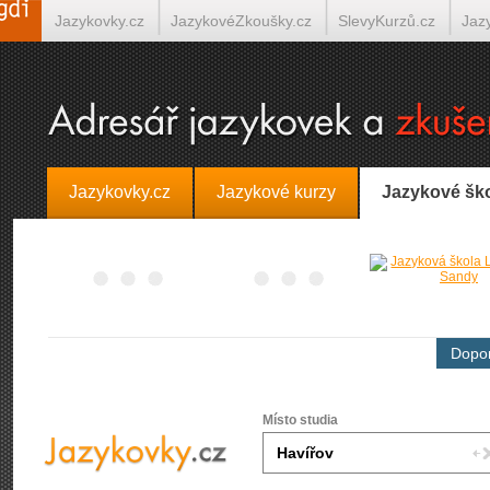
Jazykovky.cz
JazykovéZkoušky.cz
SlevyKurzů.cz
Jaz
Španělština on-line
Italština on-line
Tlumočení-Překlady.
Jazykovky.cz
Jazykové kurzy
Jazykové šk
Dopor
Místo studia