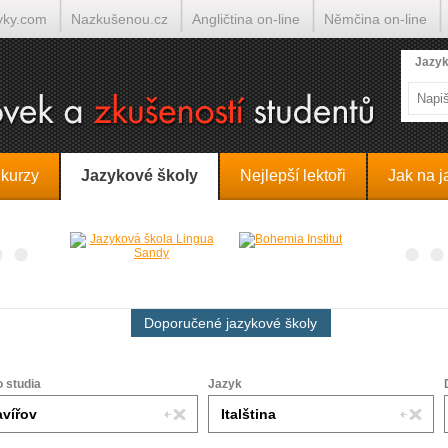
yky.com
Nazkušenou.cz
Angličtina on-line
Němčina on-line
lumočí.cz
Jazyk
 kurzy
Jazykové školy
Nejlepší lektoři
Jak na j
Doporučené jazykové školy
o studia
Jazyk