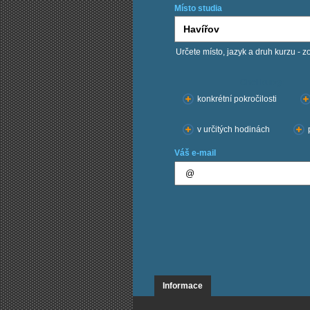
Místo studia
Určete místo, jazyk a druh kurzu - z
Chci kurzy:
konkrétní pokročilosti
v určitých hodinách
Váš e-mail
Informace