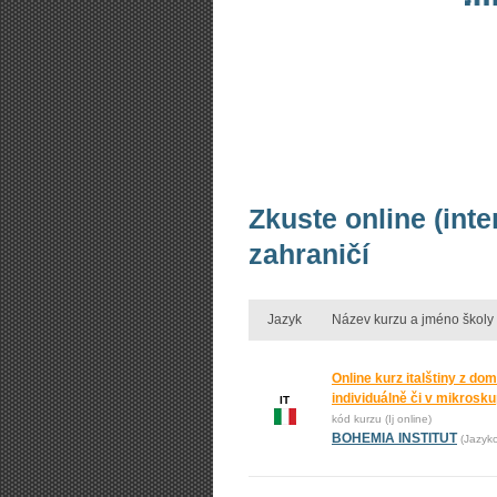
Zkuste online (inte
zahraničí
Jazyk
Název kurzu a jméno školy
Online kurz italštiny z do
individuálně či v mikrosk
IT
kód kurzu (Ij online)
BOHEMIA INSTITUT
(Jazyk