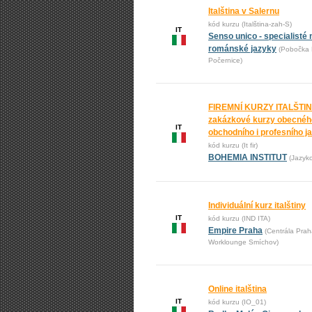
Italština v Salernu
kód kurzu (Italština-zah-S)
IT
Senso unico - specialisté 
románské jazyky
(Pobočka 
Počernice)
FIREMNÍ KURZY ITALŠTIN
zakázkové kurzy obecnéh
IT
obchodního i profesního j
kód kurzu (It fir)
BOHEMIA INSTITUT
(Jazyk
Individuální kurz italštiny
IT
kód kurzu (IND ITA)
Empire Praha
(Centrála Prah
Worklounge Smíchov)
Online italština
IT
kód kurzu (IO_01)