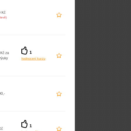
0 Kč
levě)
1
 Kč za
výuky
hodnocení kurzu
0,-
1
Kč