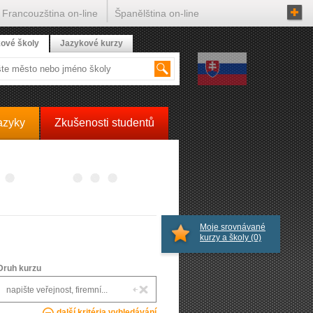
Francouzština on-line
Španělština on-line
ové školy
Jazykové kurzy
azyky
Zkušenosti studentů
Moje srovnávané
kurzy a školy
(0)
Druh kurzu
další kritéria vyhledávání