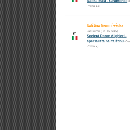
Radka Malá - Giramondo
(
Praha 12)
Italština firemní výuka
kód kurzu (Fir-ITA-SDA)
IT
Società Dante Alighieri -
specialista na italštinu
(Cen
Praha 7)