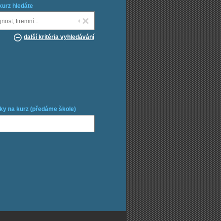
kurz hledáte
další kritéria vyhledávání
ky na kurz (předáme škole)