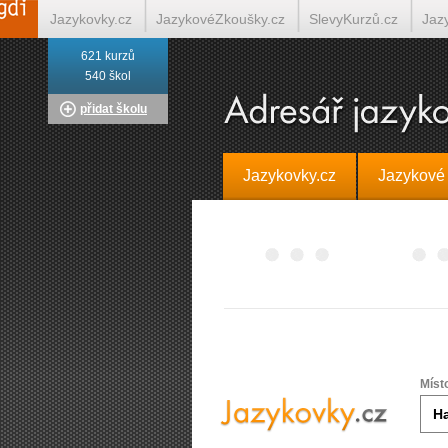
Jazykovky.cz
JazykovéZkoušky.cz
SlevyKurzů.cz
Jaz
621 kurzů
Italština on-line
Tlumočení-Překlady.cz
Překládá.cz
T
540 škol
přidat školu
Jazykovky.cz
Jazykové
Míst