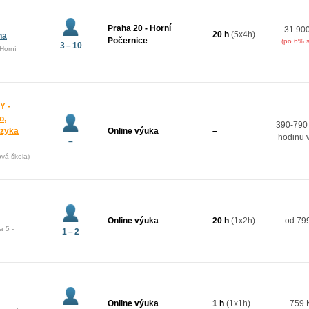
Praha 20 - Horní
31 90
20 h
(5x4h)
na
Počernice
(po 6% s
3 – 10
Horní
Y -
o,
390-790
azyka
Online výuka
–
hodinu 
–
ová škola)
Online výuka
20 h
(1x2h)
od 799
a 5 -
1 – 2
Online výuka
1 h
(1x1h)
759 