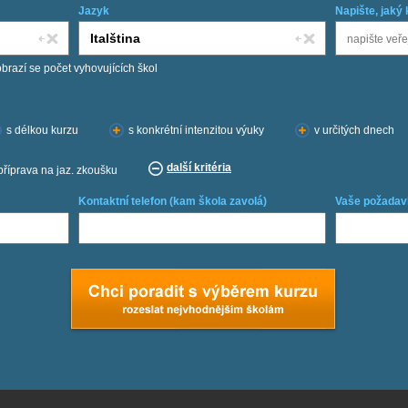
Jazyk
Napište, jaký 
obrazí se počet vyhovujících škol
s délkou kurzu
s konkrétní intenzitou výuky
v určitých dnech
další kritéria
příprava na jaz. zkoušku
Kontaktní telefon (kam škola zavolá)
Vaše požadav