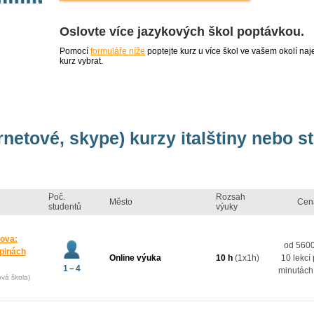
Oslovte více jazykových škol poptávkou.
Pomocí
formuláře níže
poptejte kurz u více škol ve vašem okolí 
kurz vybrat.
rnetové, skype) kurzy italštiny nebo st
Poč.
Rozsah
Město
Cen
studentů
výuky
mova:
od 5600
upinách
Online výuka
10 h
(1x1h)
10 lekcí
1 – 4
minutách
ová škola)