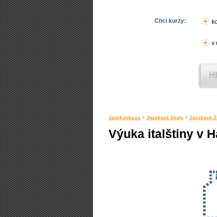
Chci kurzy:
ko
v
Jazykovky.cz
>
Jazykové školy
>
Jazykové š
Výuka italštiny v 