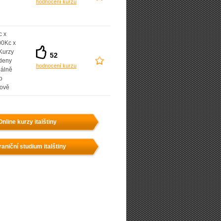
hodnocení kurzu
c x
00Kc x
Kurzy
52
deny
hodnocení kurzu
uálně
o
nově
Online kurzy italštiny
aniční studium italštiny