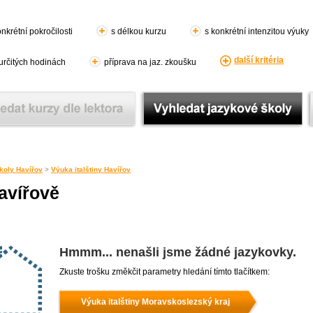
nkrétní pokročilosti
s délkou kurzu
s konkrétní intenzitou výuky
další kritéria
 určitých hodinách
příprava na jaz. zkoušku
koly Havířov
>
Výuka italštiny Havířov
Havířově
Hmmm... nenašli jsme žádné jazykovky.
Zkuste trošku změkčit parametry hledání tímto tlačítkem:
Výuka italštiny Moravskoslezský kraj