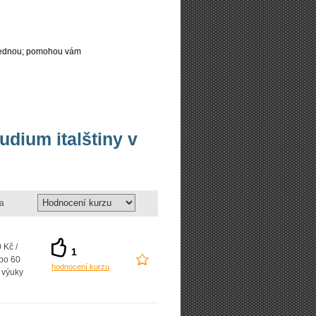
najednou; pomohou vám
udium italštiny v
a
 Kč /
1
 po 60
hodnocení kurzu
 výuky