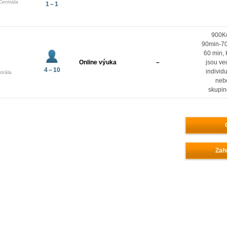
Centrála
1 – 1
900K
90min-7
60 min, 
Online výuka
–
jsou ve
4 – 10
individ
trála
neb
skupi
Zahr