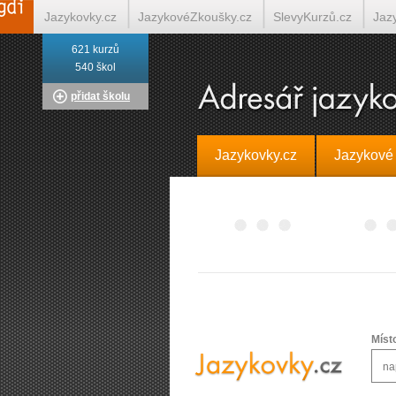
Jazykovky.cz
JazykovéZkoušky.cz
SlevyKurzů.cz
Jaz
621 kurzů
Italština on-line
Tlumočení-Překlady.cz
Překládá.cz
T
540 škol
přidat školu
Jazykovky.cz
Jazykové
Míst