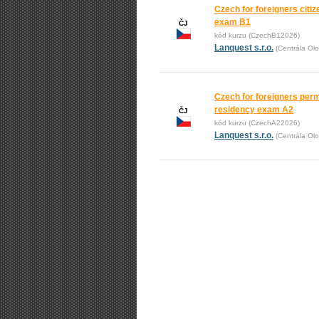
Czech for foreigners citi
exam B1
ČJ
kód kurzu (CzechB12026)
Lanquest s.r.o.
(Centrála Ol
Czech for foreigners per
residency exam A2
ČJ
kód kurzu (CzechA22026)
Lanquest s.r.o.
(Centrála Ol