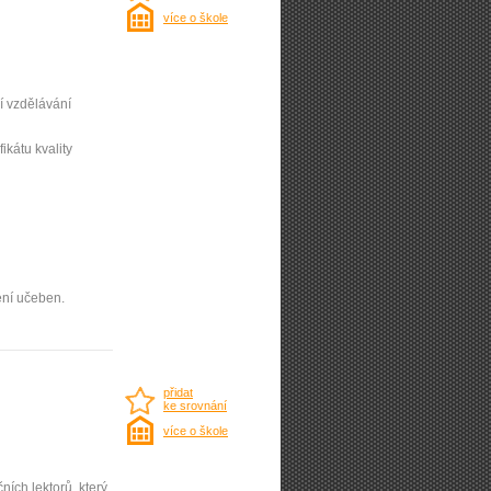
více o škole
í vzdělávání
ifikátu kvality
ení učeben.
přidat
ke srovnání
více o škole
ních lektorů, který