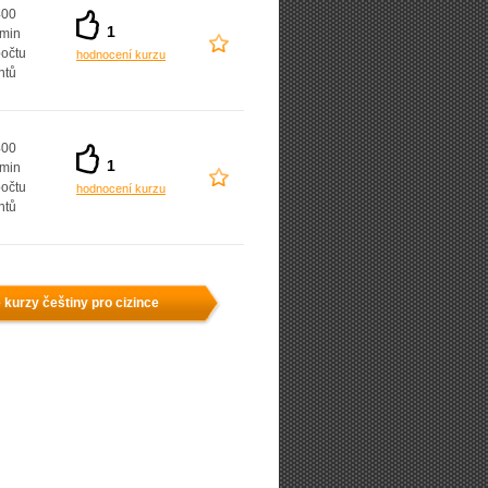
400
1
 min
počtu
hodnocení kurzu
ntů
400
1
 min
počtu
hodnocení kurzu
ntů
 kurzy češtiny pro cizince