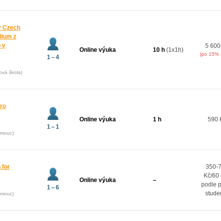
y Czech
dium z
 v
5 600
Online výuka
10 h
(1x1h)
(po 15% 
1 – 4
ová škola)
pro
Online výuka
1 h
590 
1 – 1
omouc)
 for
350-
Kč/60
Online výuka
–
podle 
1 – 6
stude
omouc)