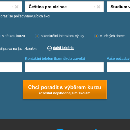
obrazí se počet vyhovujících škol
s délkou kurzu
s konkrétní intenzitou výuky
v určitých dnech
další kritéria
příprava na jaz. zkoušku
Kontaktní telefon (kam škola zavolá)
Vaše požadav