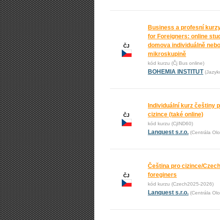
Business a profesní kurz
for Foreigners: online stu
domova individuálně nebo
ČJ
mikroskupině
kód kurzu (Čj Bus online)
BOHEMIA INSTITUT
(Jazyk
Individuální kurz češtiny 
cizince (také online)
ČJ
kód kurzu (CjIND60)
Lanquest s.r.o.
(Centrála Ol
Čeština pro cizince/Czech
foreginers
ČJ
kód kurzu (Czech2025-2026)
Lanquest s.r.o.
(Centrála Ol