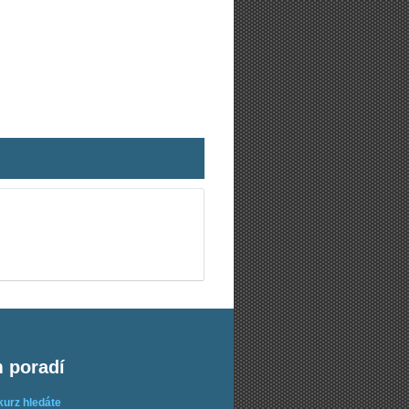
m poradí
kurz hledáte