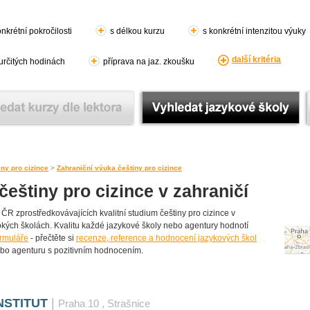
nkrétní pokročilosti
s délkou kurzu
s konkrétní intenzitou výuky
další kritéria
 určitých hodinách
příprava na jaz. zkoušku
ny pro cizince
>
Zahraniční výuka češtiny pro cizince
eštiny pro cizince v zahraničí
ČR zprostředkovávajících kvalitní studium češtiny pro cizince v
sokých školách. Kvalitu každé jazykové školy nebo agentury hodnotí
ormuláře
- přečtěte si
recenze, reference a hodnocení jazykových škol
ebo agenturu s pozitivním hodnocením.
NSTITUT
|
Praha 10
, Strašnice