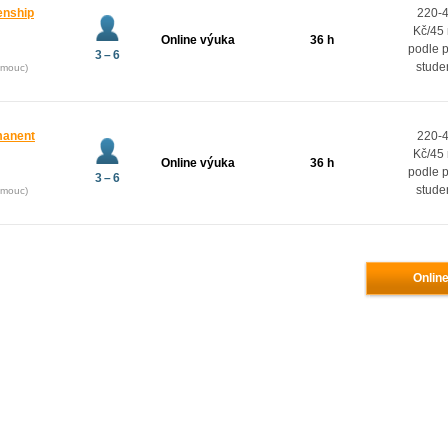
zenship
220-
Kč/45
Online výuka
36 h
podle 
3 – 6
stude
omouc)
manent
220-
Kč/45
Online výuka
36 h
podle 
3 – 6
stude
omouc)
Online