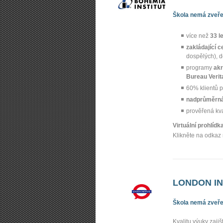
Škola nemá zveřej
více než
33 l
zakládající c
dospělých), 
programy
akr
Bureau Verit
60% klientů p
nadprůměrná
prověřená kv
Virtuální prohlíd
Klikněte na odkaz 
LONDON INS
Škola nemá zveřej
Kvalitu výuky zajiš