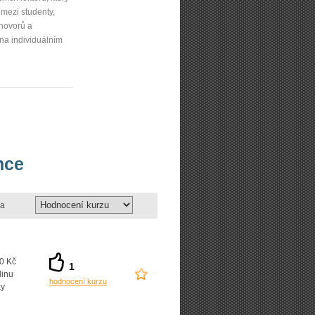
mezi studenty,
zhovorů a
 na individuálním
nce
a
0 Kč
1
dinu
hodnocení kurzu
ky