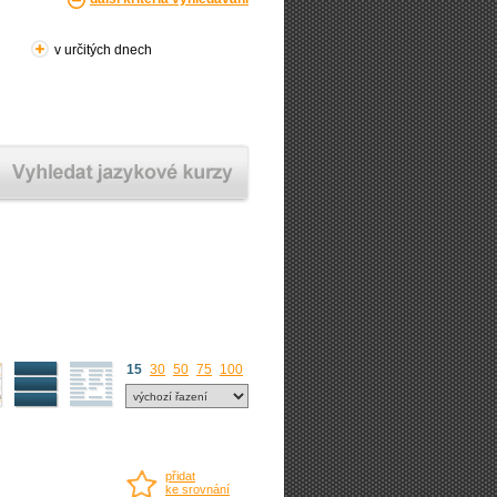
v určitých dnech
15
30
50
75
100
přidat
ke srovnání