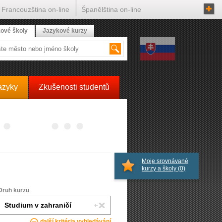
Francouzština on-line
Španělština on-line
ové školy
Jazykové kurzy
azyky
Zkušenosti studentů
Moje srovnávané
kurzy a školy
(0)
Druh kurzu
další kritéria vyhledávání