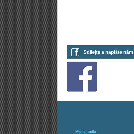
Sdílejte a napište ná
Místo studia