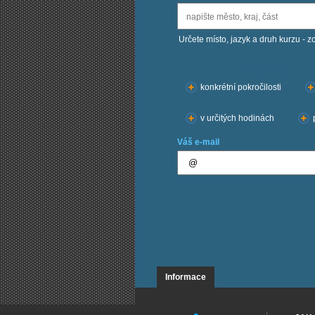
Určete místo, jazyk a druh kurzu - z
Chci kurzy:
konkrétní pokročilosti
v určitých hodinách
Váš e-mail
Informace