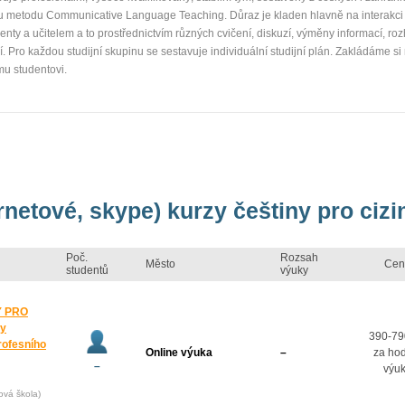
u metodu Communicative Language Teaching. Důraz je kladen hlavně na interakci 
denty a učitelem a to prostřednictvím různých cvičení, diskuzí, výměny informací, ro
. Pro každou studijní skupinu se sestavuje individuální studijní plán. Zakládáme si
mu studentovi.
rnetové, skype) kurzy češtiny pro cizi
Poč.
Rozsah
Město
Cen
studentů
výuky
Y PRO
zy
390-79
rofesního
Online výuka
–
za ho
–
výu
ová škola)