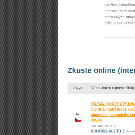
využívá jedinečno
interakci mezi stu
modelových situací
přístupu ke každé
Zkuste online (inte
Jazyk
Název kurzu a jméno školy
FIREMNÍ KURZY ČEŠTIN
CIZINCE - zakázkové kur
obecného, obchodního i p
ČJ
jazyka
kód kurzu (Čj fir 1)
BOHEMIA INSTITUT
(Jazyk