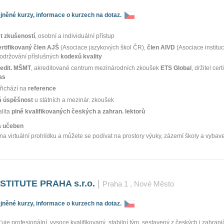
něné kurzy, informace o kurzech na dotaz.
et zkušeností
, osobní a individuální přístup
ertifikovaný člen AJŠ
(Asociace jazykových škol ČR),
člen AIVD
(Asociace instituc
dodržování příslušných
kodexů kvality
edit. MŠMT
, akreditované centrum mezinárodních zkoušek
ETS Global
, držitel cert
as
řichází na
reference
 úspěšnost
u státních a mezinár. zkoušek
alita
plně kvalifikovaných českých a zahran. lektorů
ka učeben
na virtuální prohlídku a můžete se podívat na prostory výuky, zázemí školy a vybav
TITUTE PRAHA s.r.o.
|
Praha 1
, Nové Město
něné kurzy, informace o kurzech na dotaz.
ťuje profesionální, vysoce kvalifikovaný, stabilní tým, sestavený z českých i zahranič