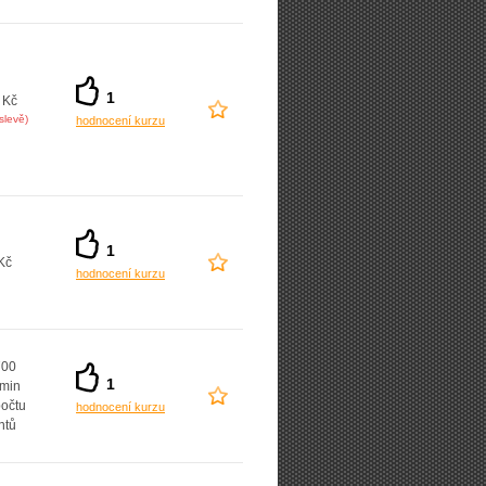
1
 Kč
slevě)
hodnocení kurzu
1
Kč
hodnocení kurzu
700
1
 min
počtu
hodnocení kurzu
ntů