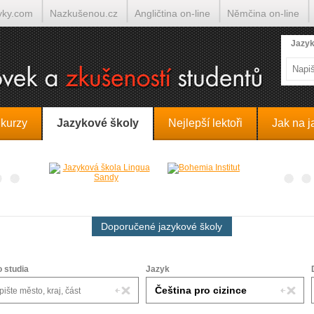
yky.com
Nazkušenou.cz
Angličtina on-line
Němčina on-line
lumočí.cz
Jazyk
 kurzy
Jazykové školy
Nejlepší lektoři
Jak na j
Doporučené jazykové školy
o studia
Jazyk