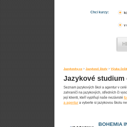
Chci kurzy:
ko
v
Jazykovky.cz
>
Jazykové školy
>
Výuka češti
Jazykové studium č
Seznam jazykových škol a agentur v celé 
zahraničí na jazykových, středních či vy
její klienti, kteří vyplňují naše nezávislé
f
a agentur
a vyberte si jazykovou školu n
BOHEMIA I