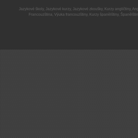
Jazykové školy
,
Jazykové kurzy
,
Jazykové zkoušky
,
Kurzy angličtiny
,
Ang
Francouzština
,
Výuka francouzštiny
,
Kurzy španělštiny
,
Španělšti