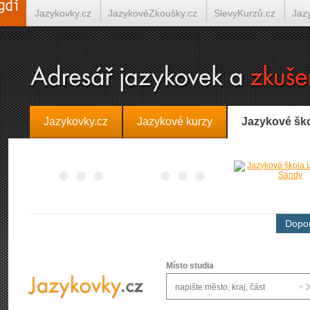
Jazykovky.cz
JazykovéZkoušky.cz
SlevyKurzů.cz
Jaz
Španělština on-line
Italština on-line
Tlumočení-Překlady.
Jazykovky.cz
Jazykové kurzy
Jazykové šk
Dopor
Místo studia