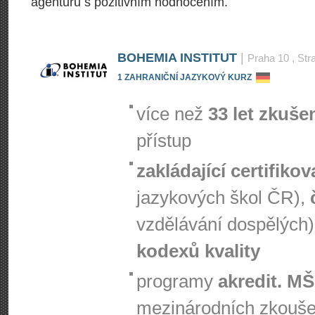
agenturu s pozitivním hodnocením.
BOHEMIA INSTITUT
|
Praha 10
, Str
1 ZAHRANIČNÍ JAZYKOVÝ KURZ
více než
33 let zkuše
přístup
zakládající certifiko
jazykových škol ČR),
vzdělávání dospělých)
kodexů kvality
programy
akredit. M
mezinárodních zkouš