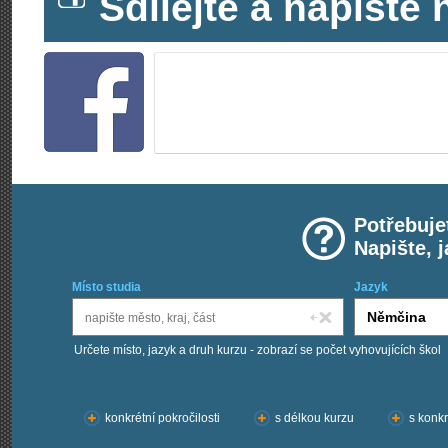
Sdílejte a napišt
Potřebuje
Napište, 
Místo studia
Jazyk
Určete místo, jazyk a druh kurzu - zobrazí se počet vyhovujících škol
Chci kurzy:
konkrétní pokročilosti
s délkou kurzu
s konkr