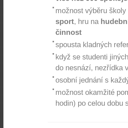
možnost výběru školy
sport
, hru na
hudební
činnost
spousta kladných refe
když se studenti jinýc
do nesnází, nezřídka 
osobní jednání s kaž
možnost okamžité pom
hodin) po celou dobu 