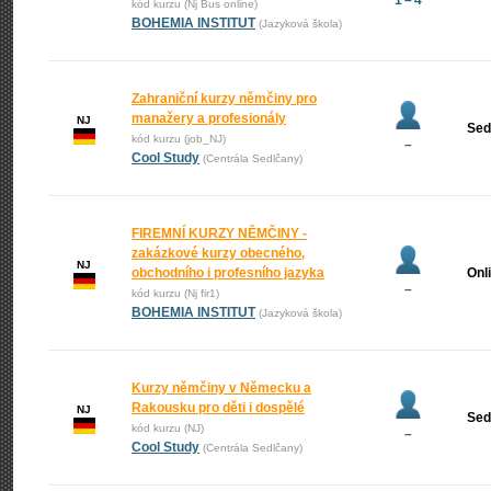
1 – 4
kód kurzu (Nj Bus online)
BOHEMIA INSTITUT
(Jazyková škola)
Zahraniční kurzy němčiny pro
manažery a profesionály
NJ
Sed
kód kurzu (job_NJ)
–
Cool Study
(Centrála Sedlčany)
FIREMNÍ KURZY NĚMČINY -
zakázkové kurzy obecného,
NJ
obchodního i profesního jazyka
Onl
–
kód kurzu (Nj fir1)
BOHEMIA INSTITUT
(Jazyková škola)
Kurzy němčiny v Německu a
Rakousku pro děti i dospělé
NJ
Sed
kód kurzu (NJ)
–
Cool Study
(Centrála Sedlčany)