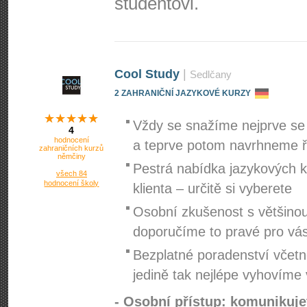
studentovi.
Cool Study
|
Sedlčany
2 ZAHRANIČNÍ JAZYKOVÉ KURZY
Vždy se snažíme nejprve se 
4
hodnocení
a teprve potom navrhneme ř
zahraničních kurzů
němčiny
Pestrá nabídka jazykových 
všech 84
hodnocení školy
klienta – určitě si vyberete
Osobní zkušenost s většinou
doporučíme to pravé pro vá
Bezplatné poradenství včetn
jedině tak nejlépe vyhovíme
- Osobní přístup: komunikuje