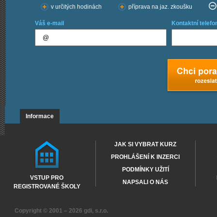
v určitých hodinách
příprava na jaz. zkoušku
Váš e-mail
Kontaktní telefo
Informace
JAK SI VYBRAT KURZ
PROHLÁŠENÍ K INZERCI
PODMÍNKY UŽITÍ
VSTUP PRO
NAPSALI O NÁS
REGISTROVANÉ ŠKOLY
Copyright © 2001 – 2026
gdi, s.r.o.