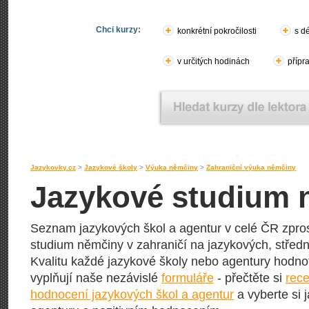
Chci kurzy:
konkrétní pokročilosti
s d
v určitých hodinách
přípr
Jazykovky.cz
>
Jazykové školy
>
Výuka němčiny
>
Zahraniční výuka němčiny
Jazykové studium n
Seznam jazykových škol a agentur v celé ČR zprost
studium němčiny v zahraničí na jazykových, středn
Kvalitu každé jazykové školy nebo agentury hodnotí j
vyplňují naše nezávislé
formuláře
- přečtěte si
rece
hodnocení jazykových škol a agentur
a vyberte si 