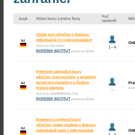
Poč.
Jazyk
Název kurzu a jméno školy
Měs
studentů
Online kurz němčiny z domova:
individuálně či v mikroskupinách
NJ
Onl
kód kurzu (Nj online)
1 – 4
BOHEMIA INSTITUT
(Jazyková škola)
Pobytové zahraniční kurzy
němčiny, francouzštiny a ostatních
jazyků pro manažery a širokou
Pra
NJ
firemní klientelu
Stra
–
kód kurzu (ZAHRMAN-NJ_FJ))
BOHEMIA INSTITUT
(Jazyková škola)
Business a profesní kurzy
němčiny: online studium z domova
NJ
individuálně nebo v mikroskupině
Onl