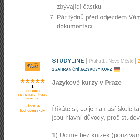
zbývající částku
Pár týdnů před odjezdem Vá
dokumentaci
STUDYLINE
|
|
Praha 1
, Nové Město
1 ZAHRANIČNÍ JAZYKOVÝ KURZ
Jazykové kurzy v Praze
1
hodnocení
zahraničních kurzů
němčiny
všech 34
Říkáte si, co je na naší škole
hodnocení školy
jsou hlavní důvody, proč stud
1)
Učíme bez knížek (používáme