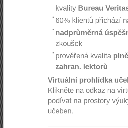
kvality
Bureau Verita
60% klientů přichází 
nadprůměrná úspěš
zkoušek
prověřená kvalita
plně
zahran. lektorů
Virtuální prohlídka uč
Klikněte na odkaz na vir
podívat na prostory výuk
učeben.