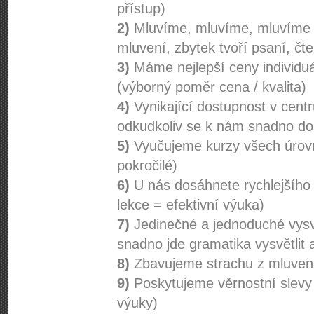
přístup)
2)
Mluvíme, mluvíme, mluvíme 
mluvení, zbytek tvoří psaní, čte
3)
Máme nejlepší ceny individuá
(výborný poměr cena / kvalita)
4)
Vynikající dostupnost v centr
odkudkoliv se k nám snadno do
5)
Vyučujeme kurzy všech úrovn
pokročilé)
6)
U nás dosáhnete rychlejšího 
lekce = efektivní výuka)
7)
Jedinečné a jednoduché vysvě
snadno jde gramatika vysvětlit 
8)
Zbavujeme strachu z mluvení
9)
Poskytujeme věrnostní slevy (
výuky)