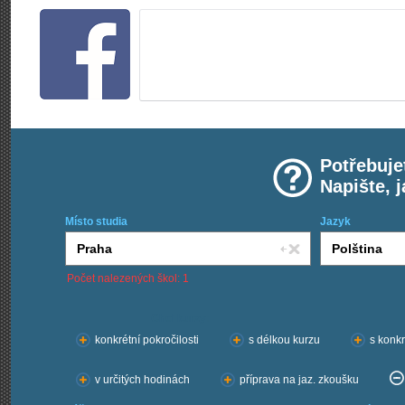
Potřebuje
Napište, 
Místo studia
Jazyk
Počet nalezených škol: 1
Chci kurzy:
konkrétní pokročilosti
s délkou kurzu
s konkr
v určitých hodinách
příprava na jaz. zkoušku