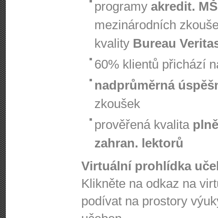
programy
akredit. M
mezinárodních zkouš
kvality
Bureau Verita
60% klientů přichází 
nadprůměrná úspěš
zkoušek
prověřená kvalita
plně
zahran. lektorů
Virtuální prohlídka uč
Klikněte na odkaz na vir
podívat na prostory výuk