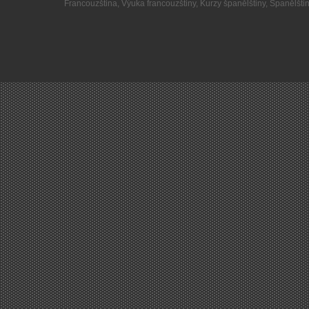
Francouzština
,
Výuka francouzštiny
,
Kurzy španělštiny
,
Španělšti