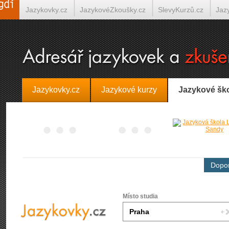
Jazykovky.cz
JazykovéZkoušky.cz
SlevyKurzů.cz
Jaz
Španělština on-line
Italština on-line
Tlumočení-Překlady.
Jazykovky.cz
Jazykové kurzy
Jazykové šk
Dopor
Místo studia