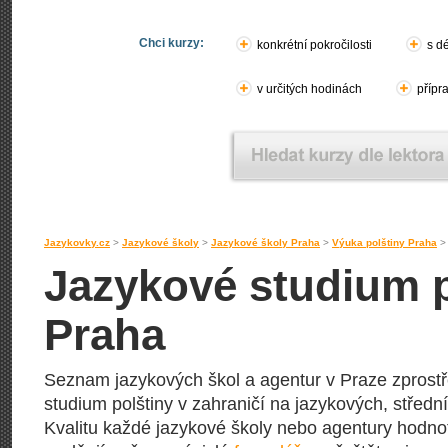
Chci kurzy:
konkrétní pokročilosti
s d
v určitých hodinách
přípr
Jazykovky.cz
>
Jazykové školy
>
Jazykové školy Praha
>
Výuka polštiny Praha
Jazykové studium po
Praha
Seznam jazykových škol a agentur v Praze zprostře
studium polštiny v zahraničí na jazykových, středn
Kvalitu každé jazykové školy nebo agentury hodnotí j