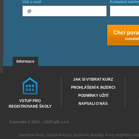
Váš e-mail
Kontaktní telefo
Informace
JAK SI VYBRAT KURZ
PROHLÁŠENÍ K INZERCI
PODMÍNKY UŽITÍ
VSTUP PRO
NAPSALI O NÁS
REGISTROVANÉ ŠKOLY
Copyright © 2001 – 2026
gdi, s.r.o.
Jazykové školy
,
Jazykové kurzy
,
Jazykové zkoušky
,
Kurzy angličtiny
,
Ang