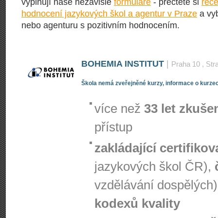
vyplňují naše nezávislé
formuláře
- přečtěte si
rece
hodnocení jazykových škol a agentur v Praze
a vyb
nebo agenturu s pozitivním hodnocením.
BOHEMIA INSTITUT
|
Praha 10
, Str
Škola nemá zveřejněné kurzy, informace o kurzec
více než
33 let zkuše
přístup
zakládající certifiko
jazykových škol ČR),
vzdělávání dospělých)
kodexů kvality