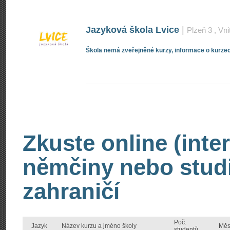
Jazyková škola Lvice
|
Plzeň 3
, Vni
Škola nemá zveřejněné kurzy, informace o kurzec
Zkuste online (inte
němčiny nebo stud
zahraničí
Poč.
Jazyk
Název kurzu a jméno školy
Měs
studentů