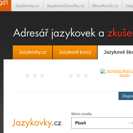
Jazykovky.cz
JazykovéZkoušky.cz
SlevyKurzů.cz
Jaz
Španělština on-line
Italština on-line
Tlumočení-Překlady.
Jazykovky.cz
Jazykové kurzy
Jazykové šk
Dopor
Místo studia