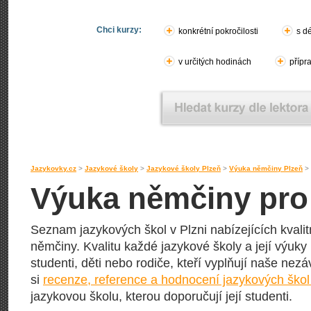
Chci kurzy:
konkrétní pokročilosti
s d
v určitých hodinách
přípr
Jazykovky.cz
>
Jazykové školy
>
Jazykové školy Plzeň
>
Výuka němčiny Plzeň
>
Výuka němčiny pro 
Seznam jazykových škol v Plzni nabízejících kvali
němčiny. Kvalitu každé jazykové školy a její výuky
studenti, děti nebo rodiče, kteří vyplňují naše nezá
si
recenze, reference a hodnocení jazykových škol 
jazykovou školu, kterou doporučují její studenti.