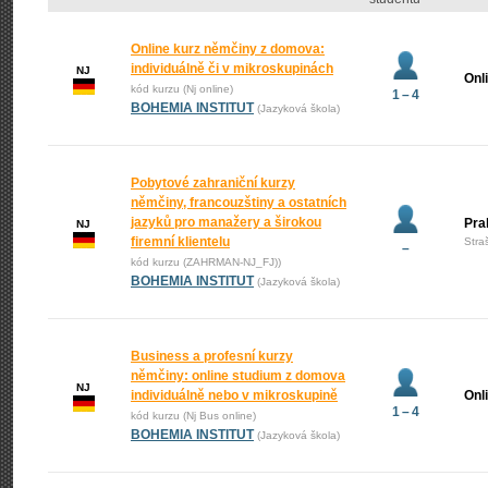
Online kurz němčiny z domova:
individuálně či v mikroskupinách
NJ
Onl
kód kurzu (Nj online)
1 – 4
BOHEMIA INSTITUT
(Jazyková škola)
Pobytové zahraniční kurzy
němčiny, francouzštiny a ostatních
jazyků pro manažery a širokou
Pra
NJ
firemní klientelu
Stra
–
kód kurzu (ZAHRMAN-NJ_FJ))
BOHEMIA INSTITUT
(Jazyková škola)
Business a profesní kurzy
němčiny: online studium z domova
NJ
individuálně nebo v mikroskupině
Onl
1 – 4
kód kurzu (Nj Bus online)
BOHEMIA INSTITUT
(Jazyková škola)