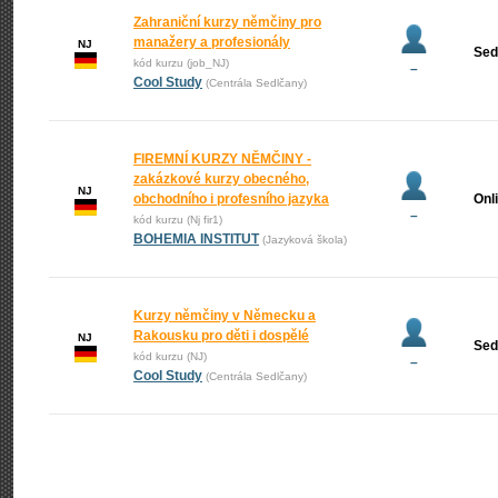
Zahraniční kurzy němčiny pro
manažery a profesionály
NJ
Sed
kód kurzu (job_NJ)
–
Cool Study
(Centrála Sedlčany)
FIREMNÍ KURZY NĚMČINY -
zakázkové kurzy obecného,
NJ
obchodního i profesního jazyka
Onl
–
kód kurzu (Nj fir1)
BOHEMIA INSTITUT
(Jazyková škola)
Kurzy němčiny v Německu a
Rakousku pro děti i dospělé
NJ
Sed
kód kurzu (NJ)
–
Cool Study
(Centrála Sedlčany)