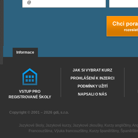
Informace
JAK SI VYBRAT KURZ
PROHLÁŠENÍ K INZERCI
PODMÍNKY UŽITÍ
VSTUP PRO
NAPSALI O NÁS
REGISTROVANÉ ŠKOLY
Copyright © 2001 – 2026
gdi, s.r.o.
Jazykové školy
,
Jazykové kurzy
,
Jazykové zkoušky
,
Kurzy angličtiny
,
Ang
Francouzština
,
Výuka francouzštiny
,
Kurzy španělštiny
,
Španělšti