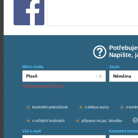
Potřebuje
Napište, 
Místo studia
Jazyk
Počet nalezených škol: 1
Chci kurzy:
konkrétní pokročilosti
s délkou kurzu
s konkr
v určitých hodinách
příprava na jaz. zkoušku
Váš e-mail
Kontaktní telefo