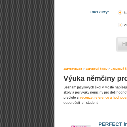
Chci kurzy:
ko
v
Jazykovky.cz
>
Jazykové školy
>
Jazykové š
Výuka němčiny pro
Seznam jazykových škol v Mostě nabízejíc
školy a její výuky němčiny pro děti hodnot
přečtěte si
recenze, reference a hodnocen
doporučují její studenti.
PERFECT im