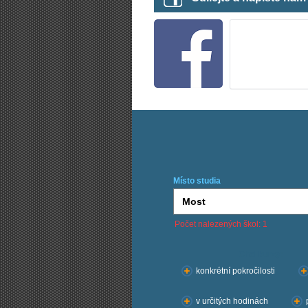
Místo studia
Počet nalezených škol: 1
Chci kurzy:
konkrétní pokročilosti
v určitých hodinách