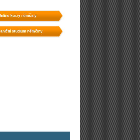
nline kurzy němčiny
aniční studium němčiny