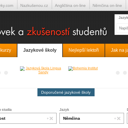
yky.com
Nazkušenou.cz
Angličtina on-line
Němčina on-line
lumočí.cz
Jazyk
 kurzy
Jazykové školy
Nejlepší lektoři
Jak na j
Doporučené jazykové školy
o studia
Jazyk