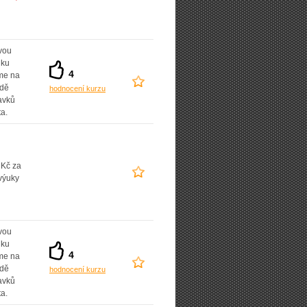
vou
dku
4
íme na
adě
hodnocení kurzu
avků
ta.
 Kč za
výuky
vou
dku
4
íme na
adě
hodnocení kurzu
avků
ta.