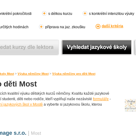
nkrétní pokročilosti
s délkou kurzu
s konkrétní intenzitou výuky
další kritéria
 určitých hodinách
příprava na jaz. zkoušku
koly Most
>
Výuka němčiny Most
>
Výuka němčiny pro děti Most
 děti Most
ích kvalitní výuku dětských kurzů němčiny. Kvalitu každé jazykové
í studenti, děti nebo rodiče, kteří vyplňují naše nezávislé
formuláře
-
í jazykových škol v Mostě
a vyberte si jazykovou školu, kterou
age s.r.o.
|
Most