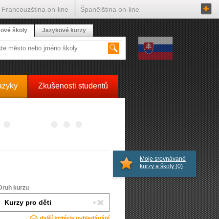
Francouzština on-line
Španělština on-line
ové školy
Jazykové kurzy
azyky
Zkušenosti studentů
Moje srovnávané
kurzy a školy
(0)
Druh kurzu
další kritéria vyhledávání