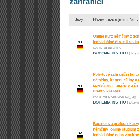
zahraničí
Jazyk
Název kurzu a jméno školy
Online kurz němčiny z do
individuálně či v mikrosk
NJ
kód kurzu (Nj online)
BOHEMIA INSTITUT
(Jazyk
Pobytové zahraniční kurz
němčiny, francouzštiny a 
jazyků pro manažery a ši
NJ
firemní klientelu
kód kurzu (ZAHRMAN-NJ_FJ))
BOHEMIA INSTITUT
(Jazyk
Business a profesní kurz
němčiny: online studium 
NJ
individuálně nebo v mikr