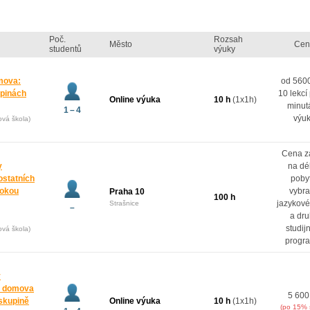
Poč.
Rozsah
Město
Cen
studentů
výuky
mova:
od 5600
upinách
10 lekcí
Online výuka
10 h
(1x1h)
minut
1 – 4
výu
ová škola)
Cena z
y
na dé
ostatních
poby
rokou
vybr
Praha 10
100 h
jazykové
Strašnice
–
a dr
studij
ová škola)
progr
y
z domova
5 600
oskupině
Online výuka
10 h
(1x1h)
(po 15% 