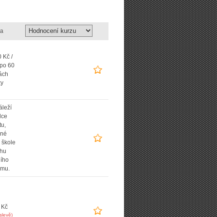
a
 Kč /
 po 60
ách
ky
áleží
lce
tu,
ané
 škole
uhu
ního
amu.
 Kč
slevě)