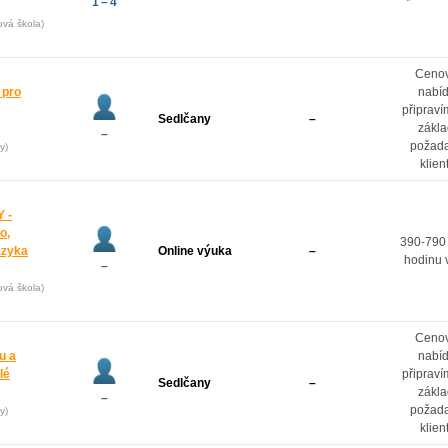
1 – 4
ová škola)
Ceno
 pro
nabí
připrav
Sedlčany
–
zákl
–
požad
y)
klien
 -
o,
390-790
azyka
Online výuka
–
hodinu 
–
ová škola)
Ceno
u a
nabí
lé
připrav
Sedlčany
–
zákl
–
požad
y)
klien