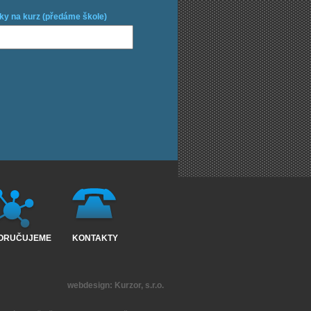
ky na kurz (předáme škole)
ORUČUJEME
KONTAKTY
webdesign:
Kurzor, s.r.o.