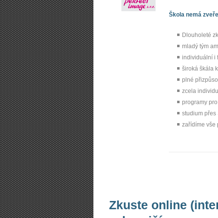
Škola nemá zveřej
Dlouholeté z
mladý tým amb
individuální i
široká škála 
plné přizpůso
zcela individu
programy pro
studium přes
zařídíme vše 
Zkuste online (int