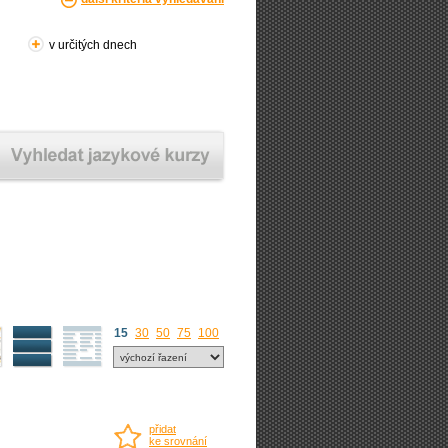
v určitých dnech
15
30
50
75
100
přidat
ke srovnání