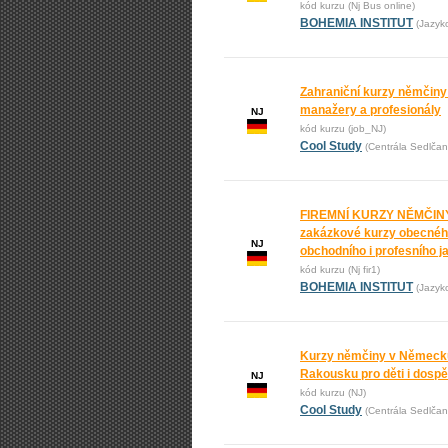
kód kurzu (Nj Bus online)
BOHEMIA INSTITUT
(Jazyk
Zahraniční kurzy němčiny
manažery a profesionály
NJ
kód kurzu (job_NJ)
Cool Study
(Centrála Sedlčan
FIREMNÍ KURZY NĚMČINY
zakázkové kurzy obecnéh
NJ
obchodního i profesního j
kód kurzu (Nj fir1)
BOHEMIA INSTITUT
(Jazyk
Kurzy němčiny v Německ
Rakousku pro děti i dospě
NJ
kód kurzu (NJ)
Cool Study
(Centrála Sedlčan