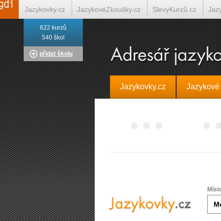
Jazykovky.cz
JazykovéZkoušky.cz
SlevyKurzů.cz
Jaz
622 kurzů
Italština on-line
Tlumočení-Překlady.cz
Překládá.cz
T
540 škol
přidat školu
Jazykovky.cz
Jazykové
Míst