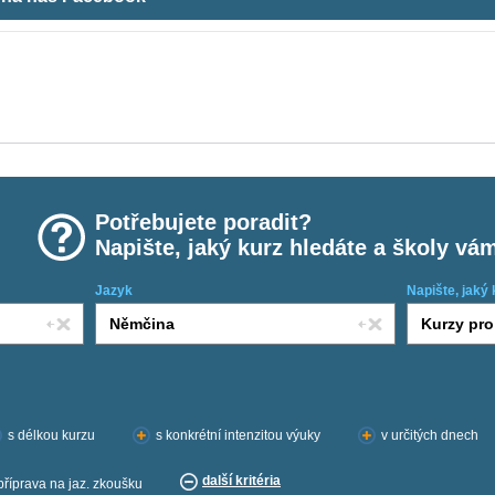
Potřebujete poradit?
Napište, jaký kurz hledáte a školy vá
Jazyk
Napište, jaký 
s délkou kurzu
s konkrétní intenzitou výuky
v určitých dnech
další kritéria
příprava na jaz. zkoušku