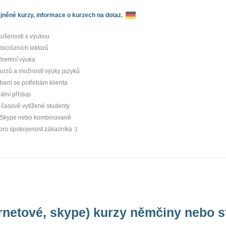
něné kurzy, informace o kurzech na dotaz.
kušenosti s výukou
iciózních lektorů
 firemní výuka
kurzů a možností výuky jazyků
bení se potřebám klienta
ální přístup
 časově vytížené studenty
 Skype nebo kombinovaně
pro spokojenost zákazníka :)
ernetové, skype) kurzy němčiny nebo 