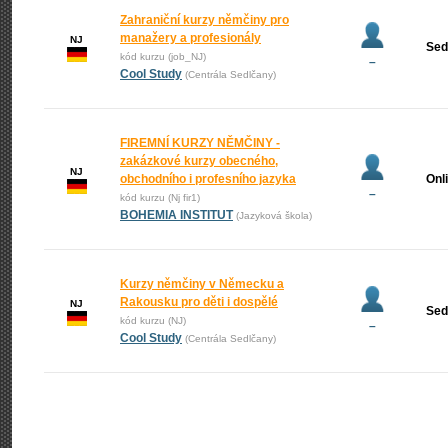
Zahraniční kurzy němčiny pro
manažery a profesionály
NJ
Sed
kód kurzu (job_NJ)
–
Cool Study
(Centrála Sedlčany)
FIREMNÍ KURZY NĚMČINY -
zakázkové kurzy obecného,
NJ
obchodního i profesního jazyka
Onl
–
kód kurzu (Nj fir1)
BOHEMIA INSTITUT
(Jazyková škola)
Kurzy němčiny v Německu a
Rakousku pro děti i dospělé
NJ
Sed
kód kurzu (NJ)
–
Cool Study
(Centrála Sedlčany)