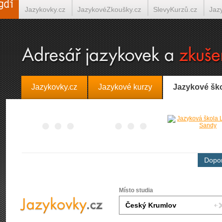
Jazykovky.cz
JazykovéZkoušky.cz
SlevyKurzů.cz
Jaz
Španělština on-line
Italština on-line
Tlumočení-Překlady.
Jazykovky.cz
Jazykové kurzy
Jazykové šk
Dopor
Místo studia