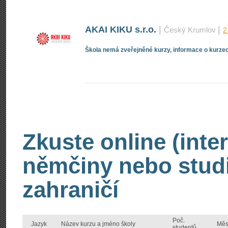
AKAI KIKU s.r.o.
|
|
Český Krumlov
2
Škola nemá zveřejněné kurzy, informace o kurzec
Zkuste online (inte
němčiny nebo stud
zahraničí
Poč.
Jazyk
Název kurzu a jméno školy
Měs
studentů