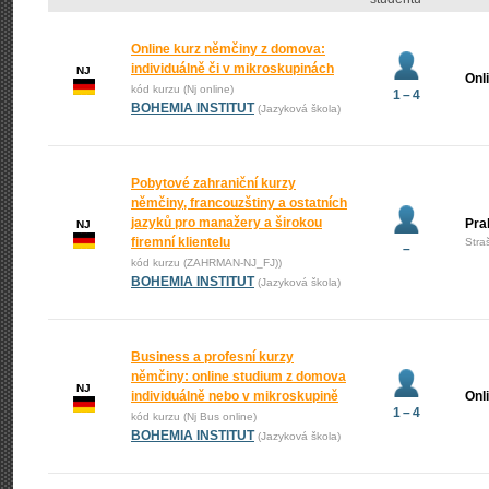
Online kurz němčiny z domova:
individuálně či v mikroskupinách
NJ
Onl
kód kurzu (Nj online)
1 – 4
BOHEMIA INSTITUT
(Jazyková škola)
Pobytové zahraniční kurzy
němčiny, francouzštiny a ostatních
jazyků pro manažery a širokou
Pra
NJ
firemní klientelu
Stra
–
kód kurzu (ZAHRMAN-NJ_FJ))
BOHEMIA INSTITUT
(Jazyková škola)
Business a profesní kurzy
němčiny: online studium z domova
NJ
individuálně nebo v mikroskupině
Onl
1 – 4
kód kurzu (Nj Bus online)
BOHEMIA INSTITUT
(Jazyková škola)