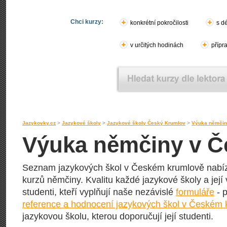
Chci kurzy:
konkrétní pokročilosti
s d
v určitých hodinách
přípr
Jazykovky.cz
>
Jazykové školy
>
Jazykové školy Český Krumlov
>
Výuka němčin
Výuka němčiny v 
Seznam jazykových škol v Českém krumlově nabíze
kurzů němčiny. Kvalitu každé jazykové školy a její 
studenti, kteří vyplňují naše nezávislé
formuláře
- p
reference a hodnocení jazykových škol v Českém
jazykovou školu, kterou doporučují její studenti.