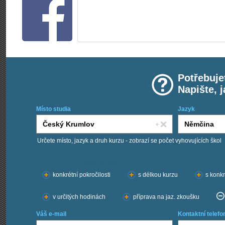
Potřebuje
Napište, 
Místo studia
Jazyk
Určete místo, jazyk a druh kurzu - zobrazí se počet vyhovujících škol
Chci kurzy:
konkrétní pokročilosti
s délkou kurzu
s konkr
v určitých hodinách
příprava na jaz. zkoušku
Váš e-mail
Kontaktní telefo