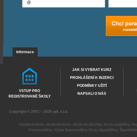
Informace
JAK SI VYBRAT KURZ
PROHLÁŠENÍ K INZERCI
PODMÍNKY UŽITÍ
VSTUP PRO
NAPSALI O NÁS
REGISTROVANÉ ŠKOLY
Copyright © 2001 – 2026
gdi, s.r.o.
Jazykové školy
,
Jazykové kurzy
,
Jazykové zkoušky
,
Kurzy angličtiny
,
Ang
Francouzština
,
Výuka francouzštiny
,
Kurzy španělštiny
,
Španělšti