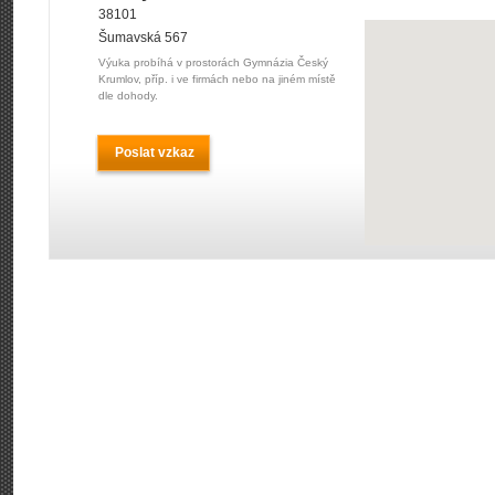
38101
Šumavská 567
Výuka probíhá v prostorách Gymnázia Český
Krumlov, příp. i ve firmách nebo na jiném místě
dle dohody.
Poslat vzkaz