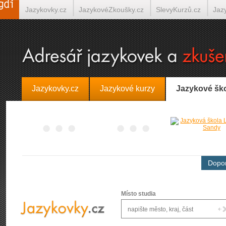
Jazykovky.cz
JazykovéZkoušky.cz
SlevyKurzů.cz
Jaz
Španělština on-line
Italština on-line
Tlumočení-Překlady.
Jazykovky.cz
Jazykové kurzy
Jazykové šk
Dopor
Místo studia