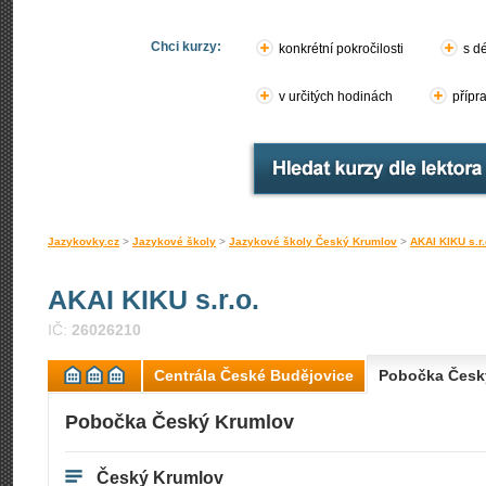
Chci kurzy:
konkrétní pokročilosti
s d
v určitých hodinách
přípr
Jazykovky.cz
>
Jazykové školy
>
Jazykové školy Český Krumlov
>
AKAI KIKU s.r.
AKAI KIKU s.r.o.
IČ:
26026210
Centrála České Budějovice
Pobočka Česk
Pobočka Český Krumlov
Český Krumlov