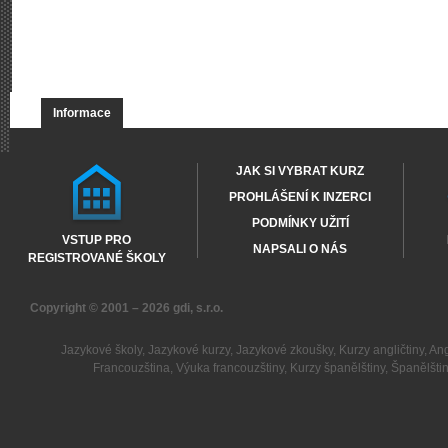
Informace
JAK SI VYBRAT KURZ
PROHLÁŠENÍ K INZERCI
PODMÍNKY UŽITÍ
VSTUP PRO
NAPSALI O NÁS
REGISTROVANÉ ŠKOLY
Copyright © 2001 – 2026
gdi, s.r.o.
Jazykové školy
,
Jazykové kurzy
,
Jazykové zkoušky
,
Kurzy angličtiny
,
Ang
Francouzština
,
Výuka francouzštiny
,
Kurzy španělštiny
,
Španělšti