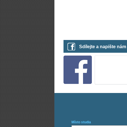
Sdílejte a napište ná
Místo studia