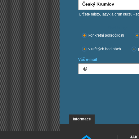
Určete místo, jazyk a druh kurzu - z
Chci kurzy:
konkrétní pokročilosti
v určitých hodinách
Váš e-mail
Informace
JAK 