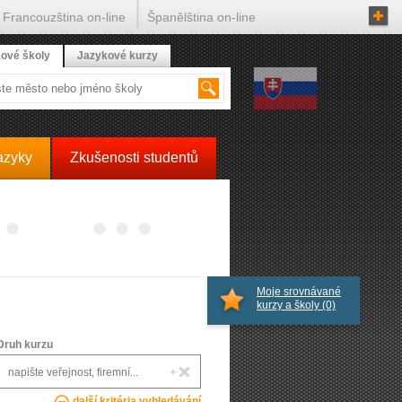
Francouzština on-line
Španělština on-line
ové školy
Jazykové kurzy
azyky
Zkušenosti studentů
Moje srovnávané
kurzy a školy
(0)
Druh kurzu
další kritéria vyhledávání