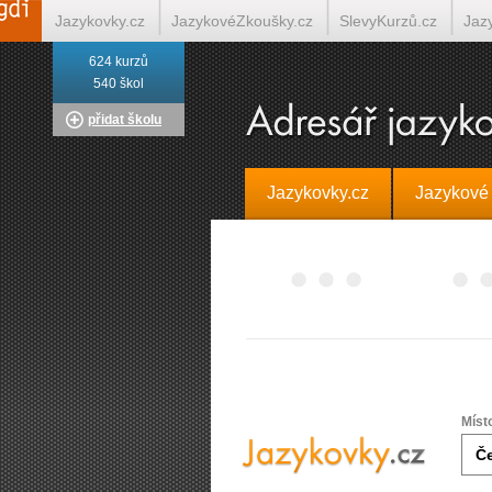
Jazykovky.cz
JazykovéZkoušky.cz
SlevyKurzů.cz
Jaz
624 kurzů
Italština on-line
Tlumočení-Překlady.cz
Překládá.cz
T
540 škol
přidat školu
Jazykovky.cz
Jazykové
Míst