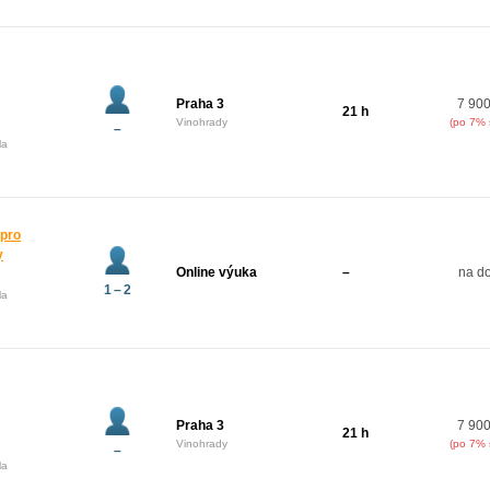
Praha 3
7 900
21 h
Vinohrady
(po 7% 
–
la
 pro
y
Online výuka
–
na do
1 – 2
la
Praha 3
7 900
21 h
Vinohrady
(po 7% 
–
la