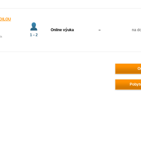
ODILOU
Online výuka
–
na do
1 – 2
la
O
Pobyt