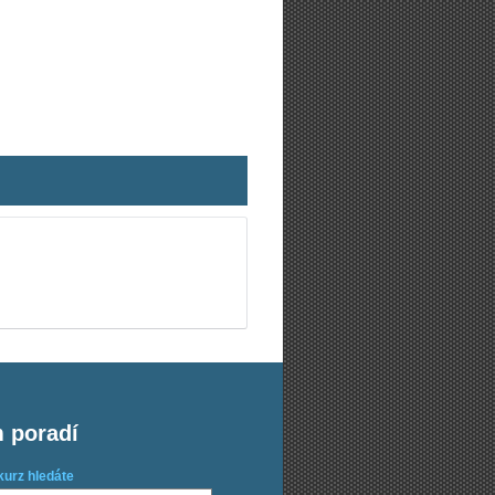
m poradí
kurz hledáte