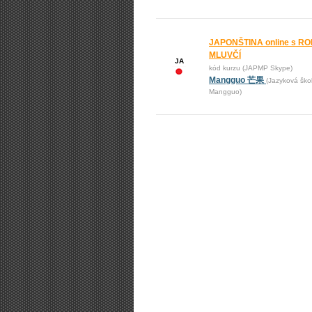
JAPONŠTINA online s R
MLUVČÍ
JA
kód kurzu (JAPMP Skype)
Mangguo 芒果
(Jazyková ško
Mangguo)