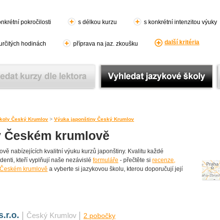
nkrétní pokročilosti
s délkou kurzu
s konkrétní intenzitou výuky
další kritéria
 určitých hodinách
příprava na jaz. zkoušku
koly Český Krumlov
>
Výuka japonštiny Český Krumlov
v Českém krumlově
 nabízejících kvalitní výuku kurzů japonštiny. Kvalitu každé
udenti, kteří vyplňují naše nezávislé
formuláře
- přečtěte si
recenze,
v Českém krumlově
a vyberte si jazykovou školu, kterou doporučují její
.r.o.
|
|
Český Krumlov
2 pobočky