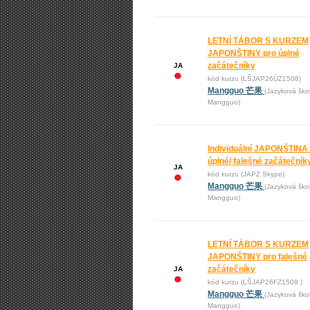
LETNÍ TÁBOR S KURZEM
JAPONŠTINY pro úplné
začátečníky
JA
kód kurzu (LŠJAP26ÚZ1508)
Mangguo 芒果
(Jazyková ško
Mangguo)
Individuální JAPONŠTINA
úplné/ falešné začátečník
JA
kód kurzu (JAPZ Skype)
Mangguo 芒果
(Jazyková ško
Mangguo)
LETNÍ TÁBOR S KURZEM
JAPONŠTINY pro falešné
začátečníky
JA
kód kurzu (LŠJAP26FZ1508 )
Mangguo 芒果
(Jazyková ško
Mangguo)