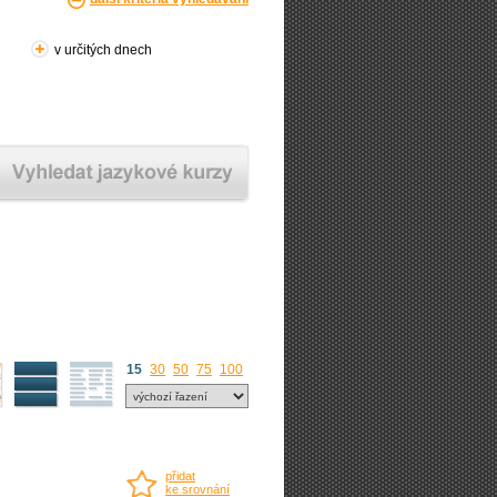
v určitých dnech
15
30
50
75
100
přidat
ke srovnání