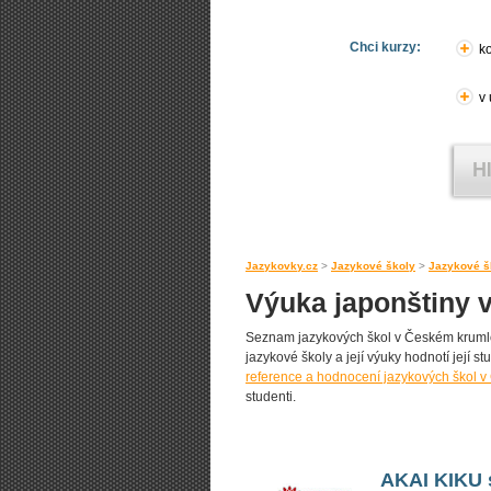
Chci kurzy:
ko
v
Jazykovky.cz
>
Jazykové školy
>
Jazykové š
Výuka japonštiny 
Seznam jazykových škol v Českém krumlově
jazykové školy a její výuky hodnotí její st
reference a hodnocení jazykových škol 
studenti.
AKAI KIKU s