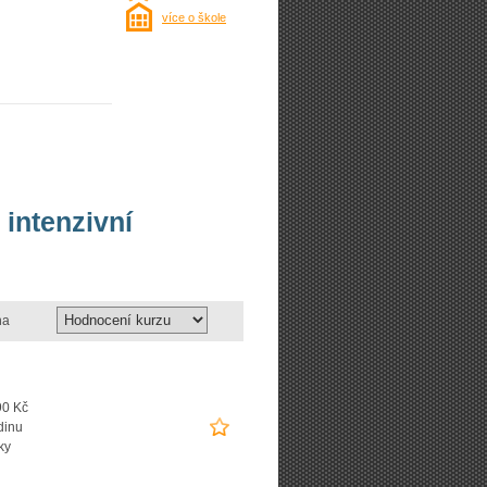
více o škole
 intenzivní
na
90 Kč
dinu
ky