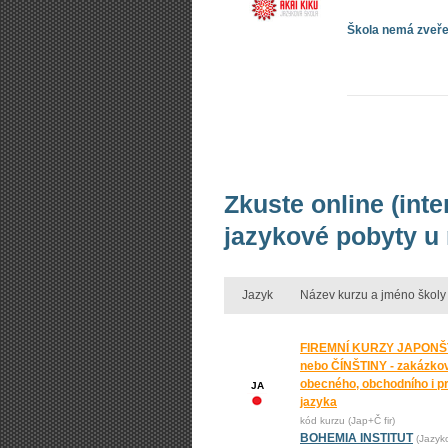
Škola nemá zveřej
Zkuste online (int
jazykové pobyty u
Jazyk
Název kurzu a jméno školy
FIREMNÍ KURZY JAPONŠ
nebo ČÍNŠTINY - zakázko
obecného, obchodního i p
JA
jazyka
kód kurzu (Jap+Č fir)
BOHEMIA INSTITUT
(Jazyk