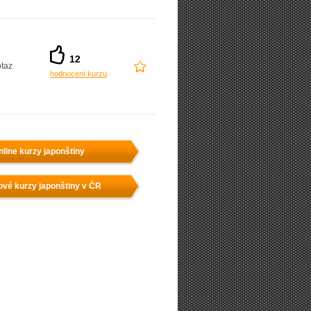
12
taz
hodnocení kurzu
nline kurzy japonštiny
ové kurzy japonštiny v ČR