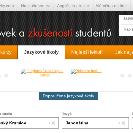
yky.com
Nazkušenou.cz
Angličtina on-line
Němčina on-line
lumočí.cz
Jazyk
 kurzy
Jazykové školy
Nejlepší lektoři
Jak na j
Doporučené jazykové školy
o studia
Jazyk