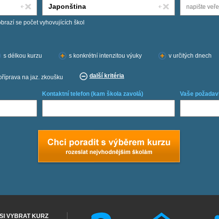
obrazí se počet vyhovujících škol
s délkou kurzu
s konkrétní intenzitou výuky
v určitých dnech
další kritéria
příprava na jaz. zkoušku
Kontaktní telefon (kam škola zavolá)
Vaše požadav
SI VYBRAT KURZ