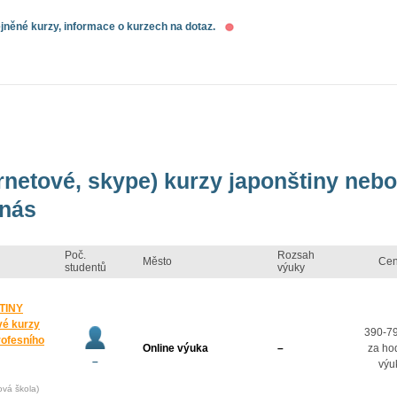
něné kurzy, informace o kurzech na dotaz.
ernetové, skype) kurzy japonštiny nebo
 nás
Poč.
Rozsah
Město
Ce
studentů
výuky
TINY
vé kurzy
390-7
rofesního
Online výuka
–
za ho
–
výu
ová škola)