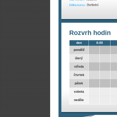
čtvrtletní
Délka kurzu:
Rozvrh hodin
den
6:00
pondělí
úterý
středa
čtvrtek
pátek
sobota
neděle