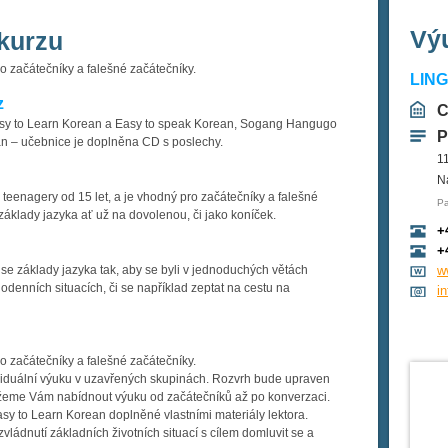
Výu
kurzu
ro začátečníky a falešné začátečníky.
LIN
z
C
asy to Learn Korean a Easy to speak Korean, Sogang Hangugo
P
n – učebnice je doplněna CD s poslechy.
1
N
 teenagery od 15 let, a je vhodný pro začátečníky a falešné
Pa
t základy jazyka ať už na dovolenou, či jako koníček.
+
+
 se základy jazyka tak, aby se byli v jednoduchých větách
w
denních situacích, či se například zeptat na cestu na
i
ro začátečníky a falešné začátečníky.
ividuální výuku v uzavřených skupinách. Rozvrh bude upraven
žeme Vám nabídnout výuku od začátečníků až po konverzaci.
y to Learn Korean doplněné vlastními materiály lektora.
ládnutí základních životních situací s cílem domluvit se a