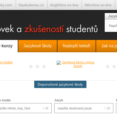
yky.com
Nazkušenou.cz
Angličtina on-line
Němčina on-line
lumočí.cz
Jazyk
 kurzy
Jazykové školy
Nejlepší lektoři
Jak na j
Doporučené jazykové školy
o studia
Jazyk