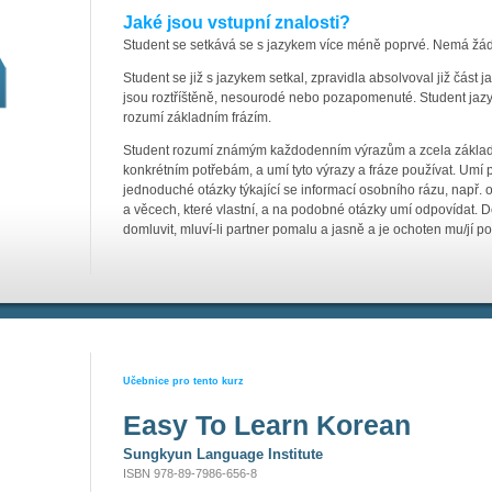
Jaké jsou vstupní znalosti?
Student se setkává se s jazykem více méně poprvé. Nemá žád
Student se již s jazykem setkal, zpravidla absolvoval již část 
jsou roztříštěně, nesourodé nebo pozapomenuté. Student jazy
rozumí základním frázím.
Student rozumí známým každodenním výrazům a zcela základní
konkrétním potřebám, a umí tyto výrazy a fráze používat. Umí př
jednoduché otázky týkající se informací osobního rázu, např. o m
a věcech, které vlastní, a na podobné otázky umí odpovídat
domluvit, mluví-li partner pomalu a jasně a je ochoten mu/jí p
Učebnice pro tento kurz
Easy To Learn Korean
Sungkyun Language Institute
ISBN 978-89-7986-656-8