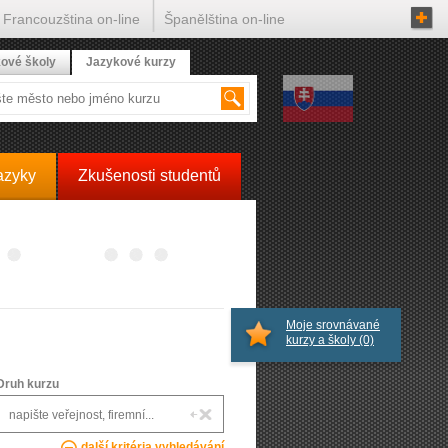
Francouzština on-line
Španělština on-line
ové školy
Jazykové kurzy
azyky
Zkušenosti studentů
Moje srovnávané
kurzy a školy
(0)
Druh kurzu
další kritéria vyhledávání