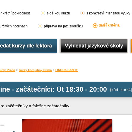
nkrétní pokročilosti
s délkou kurzu
s konkrétní intenzitou výuky
další kritéria
 určitých hodinách
příprava na jaz. zkoušku
urzy Praha
>
Kurzy korejštiny Praha
>
LINGUA SANDY
ine - začátečníci: Út 18:30 - 20:00
(kód: korz4
pro začátečníky a falešné začátečníky.
ena