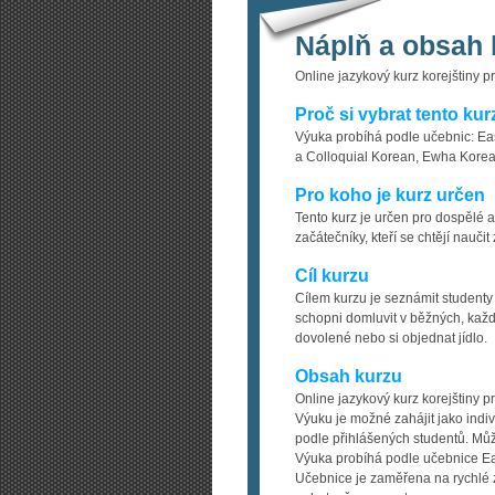
Náplň a obsah 
Online jazykový kurz korejštiny p
Proč si vybrat tento kur
Výuka probíhá podle učebnic: E
a Colloquial Korean, Ewha Korea
Pro koho je kurz určen
Tento kurz je určen pro dospělé a
začátečníky, kteří se chtějí nauči
Cíl kurzu
Cílem kurzu je seznámit studenty
schopni domluvit v běžných, každo
dovolené nebo si objednat jídlo.
Obsah kurzu
Online jazykový kurz korejštiny p
Výuku je možné zahájit jako ind
podle přihlášených studentů. Mů
Výuka probíhá podle učebnice Eas
Učebnice je zaměřena na rychlé zv