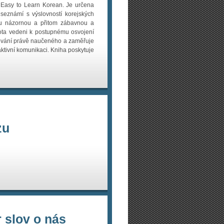
c Easy to Learn Korean. Je určena
e seznámí s výslovností korejských
ou názornou a přitom zábavnou a
vota vedeni k postupnému osvojení
kování právě naučeného a zaměřuje
aktivní komunikaci. Kniha poskytuje
zu
 slov o nás