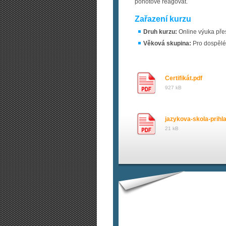
pohotově reagovat.
Zařazení kurzu
Druh kurzu:
Online výuka přes
Věková skupina:
Pro dospělé
Certifikát.pdf
927 kB
jazykova-skola-prihl
21 kB