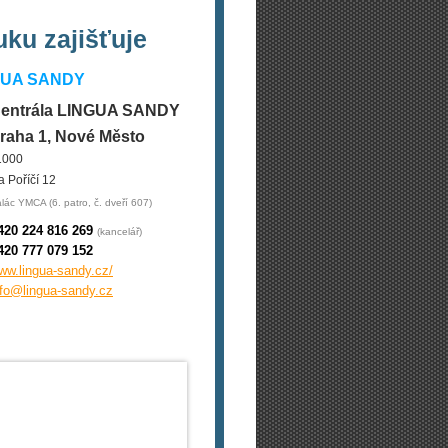
ku zajišťuje
GUA SANDY
entrála LINGUA SANDY
raha 1, Nové Město
1000
a Poříčí 12
lác YMCA (6. patro, č. dveří 607)
420 224 816 269
(kancelář)
420 777 079 152
ww.lingua-sandy.cz/
nfo@lingua-sandy.cz