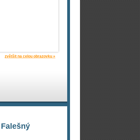
zvětšit na celou obrazovku »
 Falešný