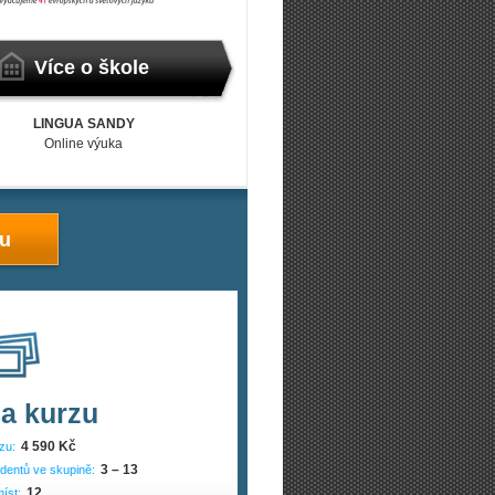
Více o škole
LINGUA SANDY
Online výuka
zu
a kurzu
4 590 Kč
zu:
3 – 13
dentů ve skupině:
12
íst: