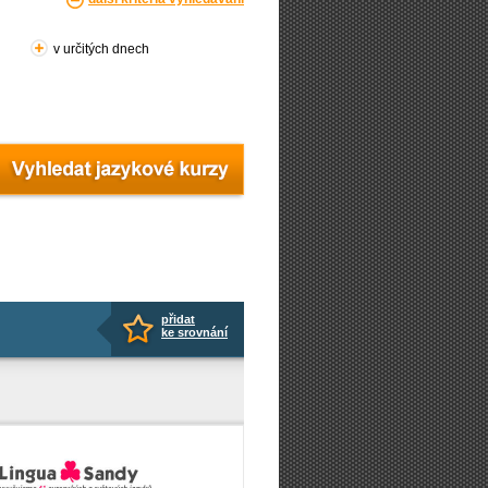
v určitých dnech
přidat
)
ke srovnání