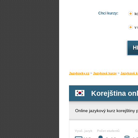
Chci kurzy:
ko
v
Jazykovky.cz
>
Jazykové kurzy
>
Jazykové k
Korejština onl
Online jazykový kurz korejštiny 
Vyuč. jazyk
Počet studentů
C