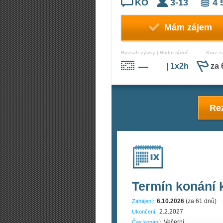
KO
3-13
4 
Mám zájem
Rozsah výuky | Hodin týdně
Kurz z
—
| 1x2h
za 
Rez
Termín konání 
6.10.2026
(za 61 dnů)
Zahájení:
2.2.2027
Ukončení:
Večerní
Čas konání: