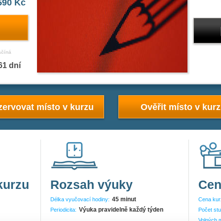
590 Kč
ačíná
61 dní
ervovat místo v kurzu
Ověřit místo v kur
kurzu
Rozsah výuky
Cen
45 minut
Délka vyučovací hodiny:
Cena kur
Výuka pravidelně každý týden
Periodicita:
Počet stu
Volných m