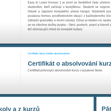
Easy to Learn Korean 1 je první ze šestidílné řady učebni
studentům, kteří začínají s korejštinou. Studenti se nejprv
hlásek a zápisem korejského písma hangul. Následně js
poutavou formou prostřednictvím situací z každodenního ži
základní gramatiky a slovní zásoby. Důraz je kladen na opa
se na všechny složky jazyka – čtení, poslech, psaní a hlavně 
též obohacující vhled do korejské kultury.
Certifikát, který získáte absolvováním
Certifikát o absolvování kur
Certifikát potvrzující absolvování kurzu v jazykové škole.
Pár
koly a z kurzů