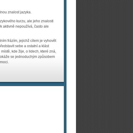
nou znalost jazyka.
jazykového kurzu, ale jeho znalosti
k aktivně nepoužívá, často ale
m frázím, jejichž cílem je vyhovět
edstavit sebe a ostatní a klást
ístě, kde žije, o lidech, které zná,
. Dokáže se jednoduchým způsobem
omoci.