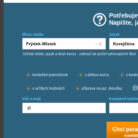
Potřebuje
Napište, 
Místo studia
Jazyk
Určete místo, jazyk a druh kurzu - zobrazí se počet vyhovujících škol
Chci kurzy:
konkrétní pokročilosti
s délkou kurzu
s konkr
v určitých hodinách
příprava na jaz. zkoušku
Váš e-mail
Kontaktní telefo