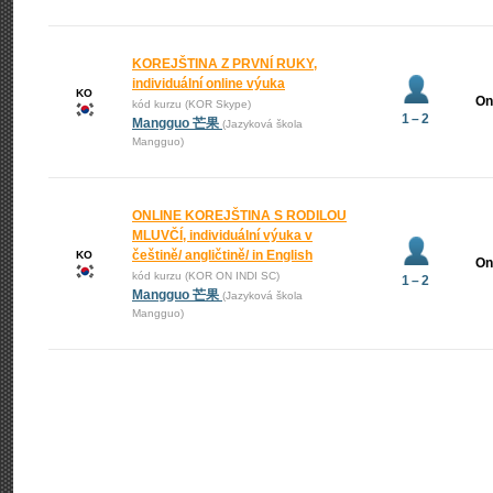
KOREJŠTINA Z PRVNÍ RUKY,
individuální online výuka
KO
On
kód kurzu (KOR Skype)
1 – 2
Mangguo 芒果
(Jazyková škola
Mangguo)
ONLINE KOREJŠTINA S RODILOU
MLUVČÍ, individuální výuka v
češtině/ angličtině/ in English
KO
On
kód kurzu (KOR ON INDI SC)
1 – 2
Mangguo 芒果
(Jazyková škola
Mangguo)