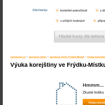
Chci kurzy:
konkrétní pokročilosti
s d
v určitých hodinách
přípr
Jazykovky.cz
>
Jazykové školy
>
Jazykové školy Frýdek-Místek
>
Výuka korejšti
Výuka korejštiny ve Frýdku-Místk
Hmmm... 
Zkuste trošku 
Výuka korej