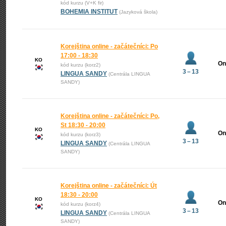
kód kurzu (V+K fir)
BOHEMIA INSTITUT
(Jazyková škola)
Korejština online - začátečníci: Po
17:00 - 18:30
KO
On
kód kurzu (korz2)
3 – 13
LINGUA SANDY
(Centrála LINGUA
SANDY)
Korejština online - začátečníci: Po,
St 18:30 - 20:00
KO
On
kód kurzu (korz3)
3 – 13
LINGUA SANDY
(Centrála LINGUA
SANDY)
Korejština online - začátečníci: Út
18:30 - 20:00
KO
On
kód kurzu (korz4)
3 – 13
LINGUA SANDY
(Centrála LINGUA
SANDY)