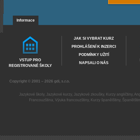
Informace
JAK SI VYBRAT KURZ
PROHLÁŠENÍ K INZERCI
PODMÍNKY UŽITÍ
VSTUP PRO
NAPSALI O NÁS
REGISTROVANÉ ŠKOLY
Copyright © 2001 – 2026
gdi, s.r.o.
Jazykové školy
,
Jazykové kurzy
,
Jazykové zkoušky
,
Kurzy angličtiny
,
Ang
Francouzština
,
Výuka francouzštiny
,
Kurzy španělštiny
,
Španělšti