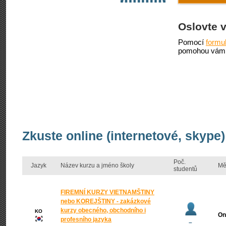
Oslovte 
Pomocí
formu
pomohou vám 
Zkuste online (internetové, skype)
Poč.
Jazyk
Název kurzu a jméno školy
Mě
studentů
FIREMNÍ KURZY VIETNAMŠTINY
nebo KOREJŠTINY - zakázkové
kurzy obecného, obchodního i
KO
On
profesního jazyka
–