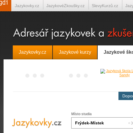
Jazykovky.cz
JazykovéZkoušky.cz
SlevyKurzů.cz
Jaz
Španělština on-line
Italština on-line
Tlumočení-Překlady.
Jazykovky.cz
Jazykové kurzy
Jazykové šk
Dopor
Místo studia