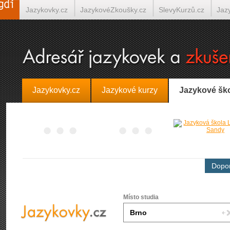
Jazykovky.cz
JazykovéZkoušky.cz
SlevyKurzů.cz
Jaz
Španělština on-line
Italština on-line
Tlumočení-Překlady.
Jazykovky.cz
Jazykové kurzy
Jazykové šk
Dopor
Místo studia