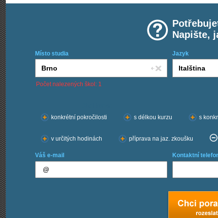
Potřebuje
Napište, 
Místo studia
Jazyk
Počet nalezených škol: 1
Chci kurzy:
konkrétní pokročilosti
s délkou kurzu
s konkr
v určitých hodinách
příprava na jaz. zkoušku
Váš e-mail
Kontaktní telefo