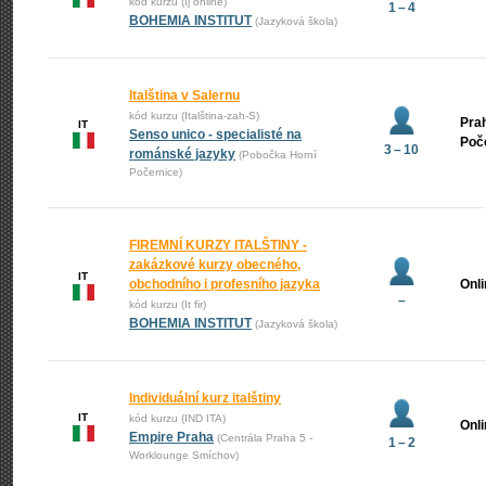
kód kurzu (Ij online)
1 – 4
BOHEMIA INSTITUT
(Jazyková škola)
Italština v Salernu
kód kurzu (Italština-zah-S)
Prah
IT
Senso unico - specialisté na
Poč
3 – 10
románské jazyky
(Pobočka Horní
Počernice)
FIREMNÍ KURZY ITALŠTINY -
zakázkové kurzy obecného,
IT
obchodního i profesního jazyka
Onl
–
kód kurzu (It fir)
BOHEMIA INSTITUT
(Jazyková škola)
Individuální kurz italštiny
IT
kód kurzu (IND ITA)
Onl
Empire Praha
(Centrála Praha 5 -
1 – 2
Worklounge Smíchov)