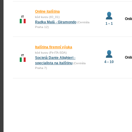
Online italština
IT
kód kurzu (IO_01)
Onl
Radka Malá - Giramondo
(Centrála
1 – 1
Praha 12)
Italština firemní výuka
kód kurzu (Fir-ITA-SDA)
IT
Onl
Società Dante Alighieri -
4 – 10
specialista na italštinu
(Centrála
Praha 7)