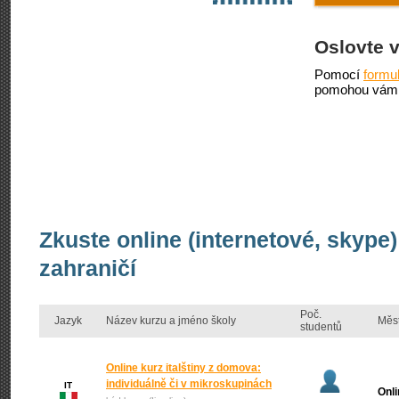
Oslovte 
Pomocí
formu
pomohou vám 
Zkuste online (internetové, skype)
zahraničí
Poč.
Jazyk
Název kurzu a jméno školy
Měs
studentů
Online kurz italštiny z domova:
individuálně či v mikroskupinách
IT
Onl