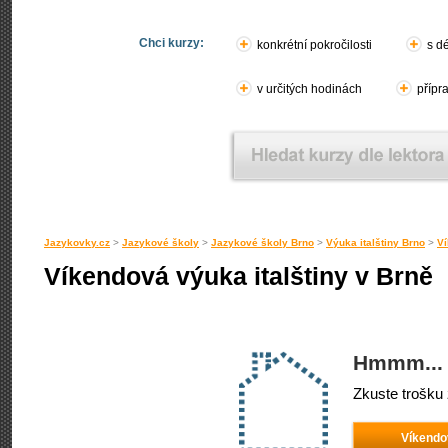
Chci kurzy:
konkrétní pokročilosti
s d
v určitých hodinách
přípr
Jazykovky.cz
>
Jazykové školy
>
Jazykové školy Brno
>
Výuka italštiny Brno
>
Ví
Víkendová výuka italštiny v Brně
Hmmm... 
Zkuste trošku 
Víkendo