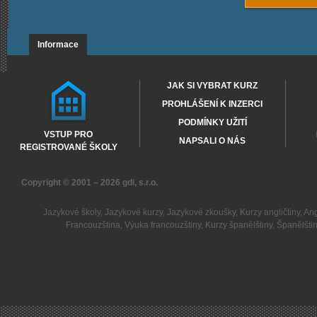
Informace
JAK SI VYBRAT KURZ
PROHLÁŠENÍ K INZERCI
PODMÍNKY UŽITÍ
VSTUP PRO
NAPSALI O NÁS
REGISTROVANÉ ŠKOLY
Copyright © 2001 – 2026
gdi, s.r.o.
Jazykové školy
,
Jazykové kurzy
,
Jazykové zkoušky
,
Kurzy angličtiny
,
Ang
Francouzština
,
Výuka francouzštiny
,
Kurzy španělštiny
,
Španělšti